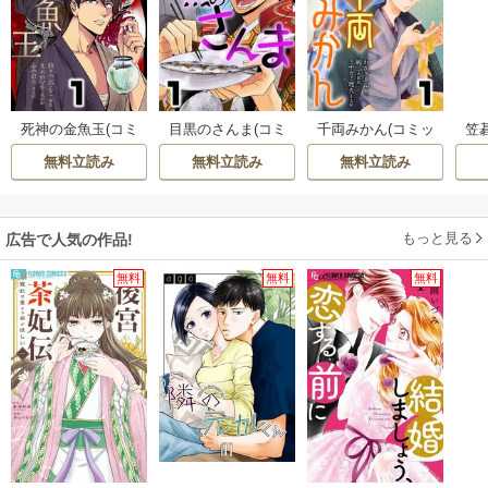
死神の金魚玉(コミ
目黒のさんま(コミ
千両みかん(コミッ
笠
ックノベル)
ックノベル)
クノベル)
無料立読み
無料立読み
無料立読み
もっと見る
広告で人気の作品!
無料
無料
無料