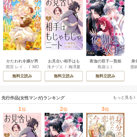
かたわれ令嬢が男
お見合い相手はも
夜伽の双子―贄姫
身
雨宮 レイ．
/
MO
滝チヅエ
/
梅澤夏
島袋ユミ
渡
装する理由（コミ
じゃもじゃニート
は二人の王子に愛
恋
NA
/
SORAJIMA
子（エブリスタ）
ック）
される―【マイク
無料立読み
無料立読み
無料立読み
ロ】
もっと見る
先行作品(女性マンガ)ランキング
1
2
3
位
位
位