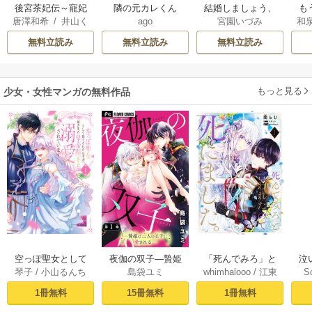
後宮茶妃伝～寵妃
隣の元カレくん
結婚しましょう、
も
唐澤和希
/
井山く
ago
宮園いづみ
和
は愛より茶が欲し
恋する前に
離
らげ
い～
意
無料立読み
無料立読み
無料立読み
もっと見る
少女・女性マンガの無料作品
空っぽ聖女として
夜伽の双子―贄姫
「死んでみろ」と
泣
琴子
/
小山るんち
島袋ユミ
whimhalooo
/
江東
S
捨てられたはず
は二人の王子に愛
言われたので死に
しろ
/
蘭らむ
が、嫁ぎ先の皇帝
される―【マイク
ました。 1
1冊無料
15冊無料
1冊無料
陛下に溺愛されて
ロ】 1