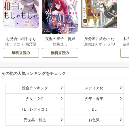
お見合い相手はも
夜伽の双子―贄姫
身分差に終わった
私
滝チヅエ
/
梅澤夏
島袋ユミ
渡鍋ぽんず
/
STU
奈
じゃもじゃニート
は二人の王子に愛
恋を、今さらです
せ
子（エブリスタ）
DIO ZOON
される―【マイク
が。
し
無料立読み
無料立読み
ロ】
命
その他の人気ランキングをチェック！
総合ランキング
メディア化
少女・女性
少年・青年
TL・レディコミ
BL
異世界・転生
お色気