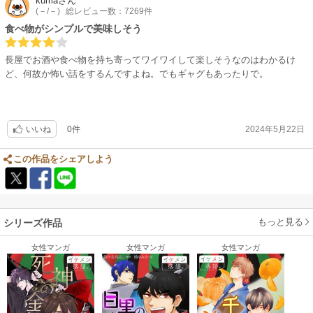
kuma
さん
(－/－)
総レビュー数：7269件
食べ物がシンプルで美味しそう
長屋でお酒や食べ物を持ち寄ってワイワイして楽しそうなのはわかるけ
ど、何故か怖い話をするんですよね。でもギャグもあったりで。
0件
2024年5月22日
いいね
この作品をシェアしよう
もっと見る
シリーズ作品
女性マンガ
女性マンガ
女性マンガ