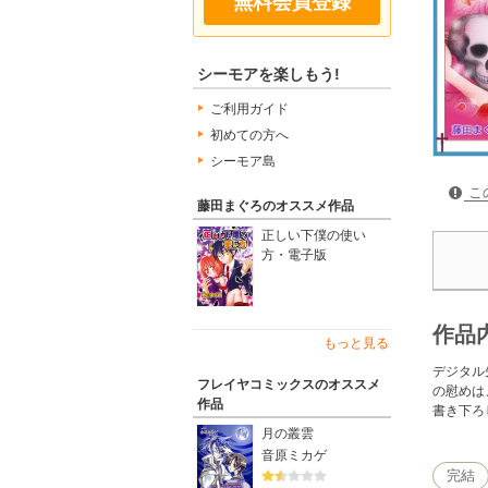
無料会員登録
シーモアを楽しもう!
ご利用ガイド
初めての方へ
シーモア島
こ
藤田まぐろのオススメ作品
正しい下僕の使い
方・電子版
作品
もっと見る
デジタル
フレイヤコミックスのオススメ
の慰めは
作品
書き下ろ
月の叢雲
音原ミカゲ
完結