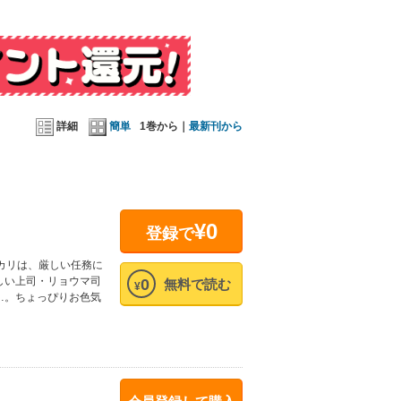
詳細
簡単
1巻から｜
最新刊から
¥0
登録で
カリは、厳しい任務に
しい上司・リョウマ司
0
無料で読む
¥
…。ちょっぴりお色気