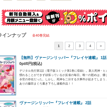
ラインナップ
全40巻完結
1
2
3
4
>
【無料】ヴァージンリッパー『フレイヤ連載』 1話
0pt/0円(税込)
デジタル先行第1話（電子版コミック第1巻に収録）。新人死神・ヒ
慣れることができず頑張っているが反省の毎日。唯一の慰めは、優
令官の存在だった。しかし、死神を二分する大事件が起きてしまう
ありの藤田まぐろ書き下ろし連載作品！！
ヴァージンリッパー『フレイヤ連載』 2話