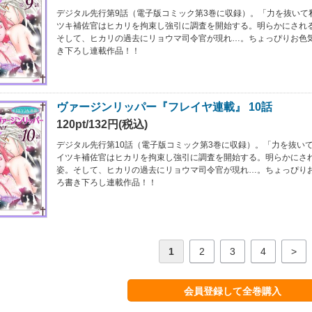
デジタル先行第9話（電子版コミック第3巻に収録）。「力を抜いて
ツキ補佐官はヒカリを拘束し強引に調査を開始する。明らかにされ
そして、ヒカリの過去にリョウマ司令官が現れ…。ちょっぴりお色
き下ろし連載作品！！
ヴァージンリッパー『フレイヤ連載』 10話
120pt/132円(税込)
デジタル先行第10話（電子版コミック第3巻に収録）。「力を抜い
イツキ補佐官はヒカリを拘束し強引に調査を開始する。明らかにさ
姿。そして、ヒカリの過去にリョウマ司令官が現れ…。ちょっぴり
ろ書き下ろし連載作品！！
1
2
3
4
>
会員登録して全巻購入