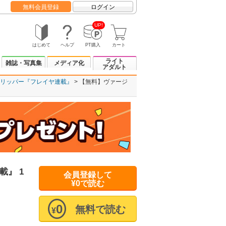
無料会員登録
ログイン
UP!
はじめて
ヘルプ
PT購入
カート
ライト
雑誌・写真集
メディア化
アダルト
リッパー『フレイヤ連載』
【無料】ヴァージ
』 1
会員登録して
¥0で読む
0
無料で読む
¥