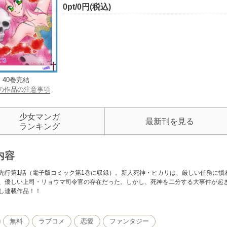
0pt/0円(税込)
40巻完結
の作品の注意事項
少女マンガ
最新刊を見る
ランキング
内容
先行第1話（電子版コミック第1巻に収録）。新人死神・ヒカリは、厳しい任務に慣
、優しい上司・リョウマ司令官の存在だった。しかし、死神を二分する大事件が起
し連載作品！！
無料
ラブコメ
恋愛
ファンタジー