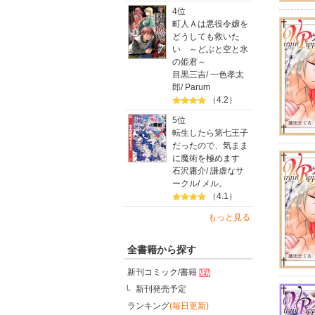
4位
町人Ａは悪役令嬢を
どうしても救いた
い ～どぶと空と氷
の姫君～
目黒三吉
/
一色孝太
郎
/
Parum
（4.2）
5位
転生したら第七王子
だったので、気まま
に魔術を極めます
石沢庸介
/
謙虚なサ
ークル
/
メル。
（4.1）
もっと見る
全書籍から探す
新刊コミック/書籍
新刊発売予定
ランキング
(毎日更新)