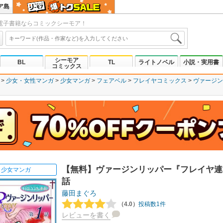
ア島
電子書籍ならコミックシーモア！
シーモア
BL
TL
ライトノベル
小説・実用書
コミックス
少女・女性マンガ
少女マンガ
フェアベル
フレイヤコミックス
ヴァージン
【無料】ヴァージンリッパー『フレイヤ連載
少女マンガ
話
藤田まぐろ
（4.0）
投稿数1件
レビューを書く