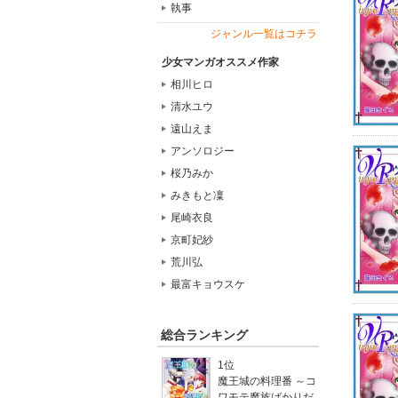
執事
ジャンル一覧はコチラ
少女マンガオススメ作家
相川ヒロ
清水ユウ
遠山えま
アンソロジー
桜乃みか
みきもと凜
尾崎衣良
京町妃紗
荒川弘
最富キョウスケ
総合ランキング
1位
魔王城の料理番 ～コ
ワモテ魔族ばかりだ