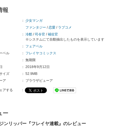
情報
：
少女マンガ
ファンタジー
/
恋愛
/
ラブコメ
：
冷酷
/
司令官
/
補佐官
※システムにて自動抽出したものを表示しています
：
フェアベル
ーベル
：
フレイヤコミックス
：
無期限
日
：
2018年9月12日
サイズ
：
52.9MB
ーア
：
ブラウザビューア
ェアする
：
ュー
ジンリッパー『フレイヤ連載』のレビュー