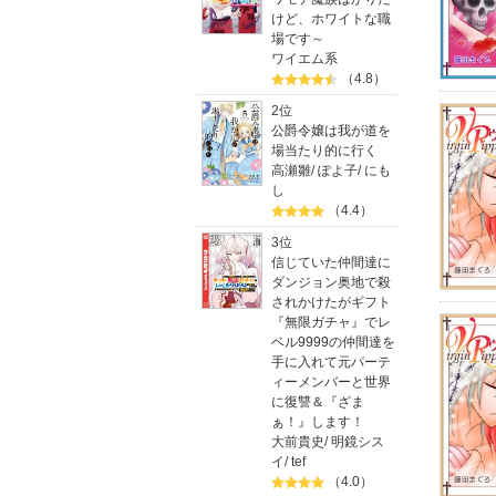
けど、ホワイトな職
場です～
ワイエム系
（4.8）
2位
公爵令嬢は我が道を
場当たり的に行く
高瀬雛
/
ぽよ子
/
にも
し
（4.4）
3位
信じていた仲間達に
ダンジョン奥地で殺
されかけたがギフト
『無限ガチャ』でレ
ベル9999の仲間達を
手に入れて元パーテ
ィーメンバーと世界
に復讐＆『ざま
ぁ！』します！
大前貴史
/
明鏡シス
イ
/
tef
（4.0）