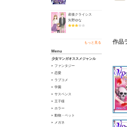
産後クライシス
矢野ゆな
作品
もっと見る
Menu
少女マンガオススメジャンル
ファンタジー
恋愛
ラブコメ
学園
サスペンス
王子様
ホラー
動物・ペット
メガネ