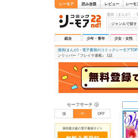
シーモア
読み放題
レビュー
シーモ
漫画（まんが）・
ジャンルで探す
総合
少年・青年
少女・女性
漫画(まんが)・電子書籍のコミックシーモアTOP
ンリッパー『フレイヤ連載』 1話
セーフサーチ
？
強
中
OFF
国内最大級の電子書籍サイト