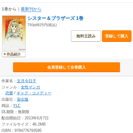
1巻から
｜
最新刊から
シスター＆ブラザーズ 1巻
750pt/825円(税込)
無料立読み
登録して購入
作品紹介
会員登録して全巻購入
作家名：
文月今日子
ジャンル：
女性マンガ
恋愛
/
ギャグ・コメディー
出版社：
宙出版
雑誌：
YLC
DL期限：無期限
配信開始日：2013年6月7日
ファイルサイズ：46.2MB
ISBN：9784776793595