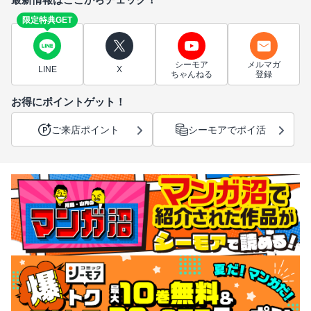
限定特典GET
シーモア
メルマガ
LINE
X
ちゃんねる
登録
お得にポイントゲット！
ご来店ポイント
シーモアでポイ活