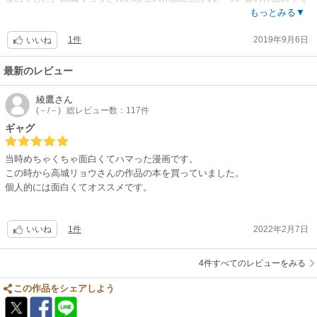
出して失敗したようです。
もっとみる▼
1件
2019年9月6日
いいね
最新のレビュー
綾鷹
さん
(－/－)
総レビュー数：117件
ギャグ
当時めちゃくちゃ面白くてハマった漫画です。
この時から高城リョウさんの作品の本を買っていました。
個人的には面白くてオススメです。
1件
2022年2月7日
いいね
4件すべてのレビューをみる
この作品をシェアしよう