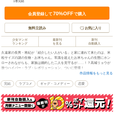
1巻完結
70%OFF
会員登録して
で購入
無料立読み
お気に入り
少女マンガ
最新刊
新刊
ランキング
を見る
自動購入
久遠家の長男・将紀が「紹介したい人がいる」と家に連れて来たのは、米
粒サイズの謎の生物・お米ちゃん。常識を超えたお米ちゃんの生態にホン
ローされながらも、家族は婚約した二人を見守るが……！？高城リョウが
放つハイパー・ラブ・レボリューション、ついに登場！
作品情報をもっと見る
完結
ラブコメ
ギャグ・コメディー
恋愛