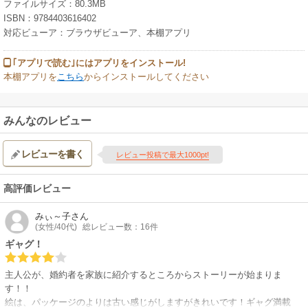
ファイルサイズ：80.3MB
ISBN：9784403616402
対応ビューア：ブラウザビューア、本棚アプリ
｢アプリで読む｣にはアプリをインストール!
本棚アプリを
こちら
からインストールしてください
みんなのレビュー
レビューを書く
レビュー投稿で最大1000pt!
高評価レビュー
みぃ～子
さん
(女性/40代)
総レビュー数：16件
ギャグ！
主人公が、婚約者を家族に紹介するところからストーリーが始まりま
す！！
絵は、パッケージのよりは古い感じがしますがきれいです！ギャグ満載