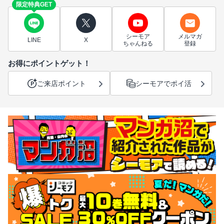
限定特典GET
シーモア
メルマガ
LINE
X
ちゃんねる
登録
お得にポイントゲット！
ご来店ポイント
シーモアでポイ活