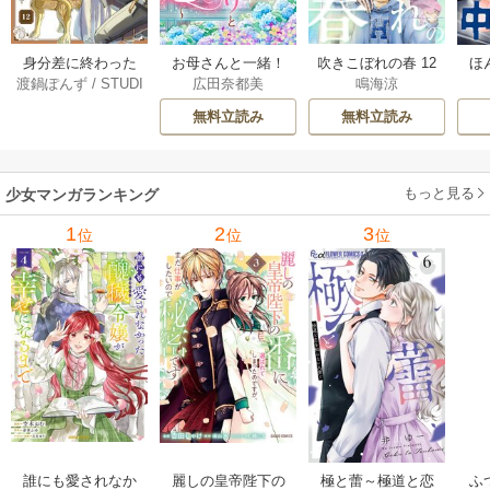
身分差に終わった
お母さんと一緒！
吹きこぼれの春 12
ほ
渡鍋ぽんず
/
STUDI
広田奈都美
鳴海涼
恋を、今さらです
～40歳の看取りと
巻
学受
O ZOON
が。 12巻
恋～【分冊版】 5巻
無料立読み
無料立読み
もっと見る
少女マンガランキング
1
2
3
位
位
位
誰にも愛されなか
麗しの皇帝陛下の
極と蕾～極道と恋
ふ