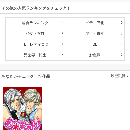
その他の人気ランキングをチェック！
総合ランキング
メディア化
少女・女性
少年・青年
TL・レディコミ
BL
異世界・転生
お色気
履歴削除
あなたがチェックした作品