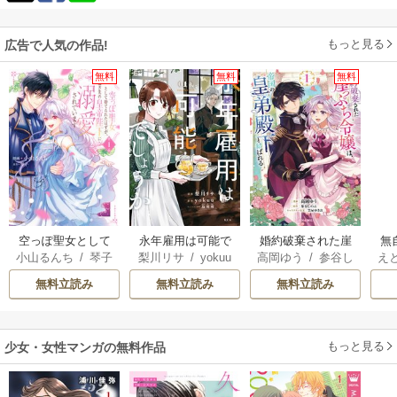
もっと見る
広告で人気の作品!
無料
無料
無料
空っぽ聖女として
永年雇用は可能で
婚約破棄された崖
無
小山るんち
/
琴子
梨川リサ
/
yokuu
高岡ゆう
/
参谷し
え
捨てられたはず
しょうか
っぷち令嬢は、帝
も
のぶ
/
雲屋ゆきお
も
が、嫁ぎ先の皇帝
国の皇弟殿下と結
れ
無料立読み
無料立読み
無料立読み
陛下に溺愛されて
ばれる
います
嬢
もっと見る
少女・女性マンガの無料作品