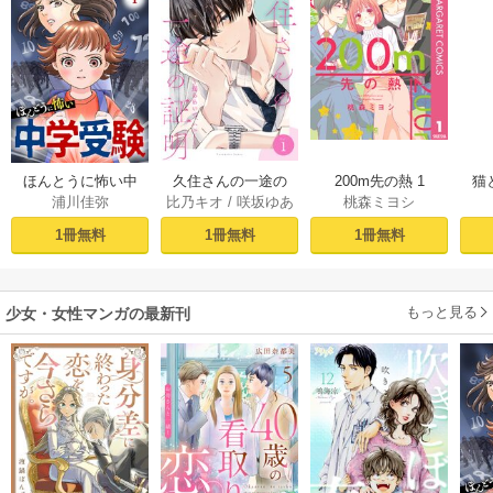
久住さんの一途の
200m先の熱 1
ほんとうに怖い中
猫
比乃キオ
/
咲坂ゆあ
桃森ミヨシ
浦川佳弥
証明～揺らめい
学受験【分冊版】
て、ハニー～ 1巻
1
た
1冊無料
1冊無料
1冊無料
もっと見る
少女・女性マンガの最新刊