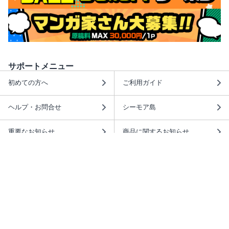
サポートメニュー
初めての方へ
ご利用ガイド
ヘルプ・お問合せ
シーモア島
重要なお知らせ
商品に関するお知らせ
ホームアイコンを追加
本棚アプリを無料ダウンロード！