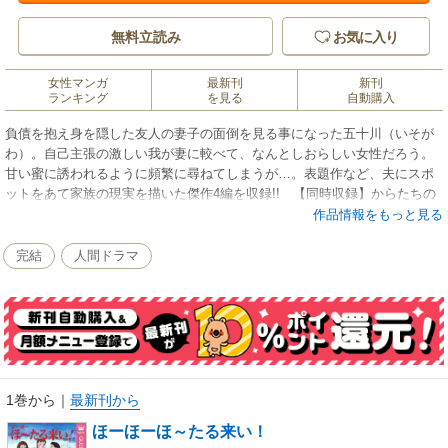
無料立読み
お気に入り
女性マンガ
最新刊
新刊
ランキング
を見る
自動購入
負債を抱え身を隠した友人の妻子の面倒を見る事になった五十川（いそが
わ）。自己主張の激しい我が妻に較べて、なんとしおらしい女性だろう。
甘い蜜に誘われるように頻繁に尋ねてしまうが…。表題作など、夫にスポ
ットをあて家族の現実を描いた傑作4編を収録!! 【同時収録】からたちの
庭／花の街 虹の里／夢のようだね
作品情報をもっと見る
完結
人間ドラマ
1巻から
｜
最新刊から
ほーほーほ～たる来い！