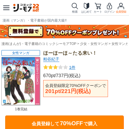
検索
はじめて
カート
ログイン
会員登録
漫画（マンガ）・電子書籍が国内最大級!!
漫画(まんが)・電子書籍のコミックシーモアTOP
少女・女性マンガ
女性マンガ
ほーほーほ～たる来い！
女性マンガ
粕谷紀子
1件
670pt/737円(税込)
会員登録限定70%OFFクーポンで
201pt/221円(税込)
1巻完結
70%OFF
会員登録して
で購入