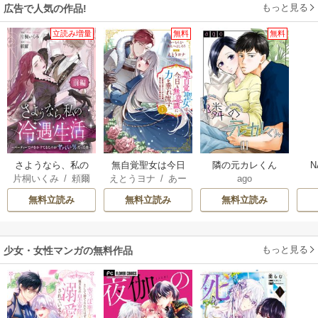
もっと見る
広告で人気の作品!
立読み増量
無料
無料
さようなら、私の
無自覚聖女は今日
隣の元カレくん
N
片桐いくみ
/
頼爾
えとうヨナ
/
あー
ago
冷遇生活 ～パーテ
も無意識に力を垂
もんど
/
あんべよ
ィーで声をかけて
れ流す ～公爵家
無料立読み
無料立読み
無料立読み
しろう
きたのがヤバい男
の落ちこぼれ令
だった件
嬢、嫁ぎ先で幸せ
を掴み取る～
もっと見る
少女・女性マンガの無料作品