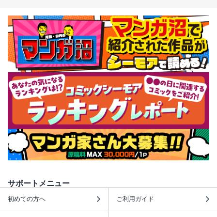
サポートメニュー
初めての方へ
ご利用ガイド