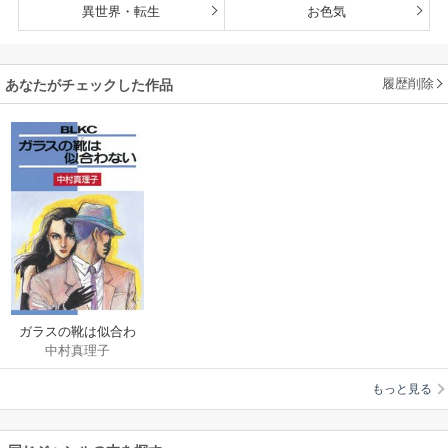
異世界・転生
お色気
履歴削除
あなたがチェックした作品
ガラスの靴は似合わ
中村真理子
ない
もっと見る