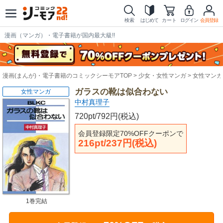
検索
はじめて
カート
ログイン
会員登録
漫画（マンガ）・電子書籍が国内最大級!!
漫画(まんが)・電子書籍のコミックシーモアTOP
少女・女性マンガ
女性マンガ
ガラスの靴は似合わない
女性マンガ
中村真理子
720pt/792円(税込)
会員登録限定70%OFFクーポンで
216pt/237円(税込)
1巻完結