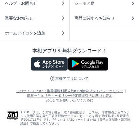
ヘルプ・お問合せ
シーモア島
重要なお知らせ
商品に関するお知らせ
ホームアイコンを追加
本棚アプリを無料ダウンロード！
本棚アプリについて
このサイトについて
推奨環境
利用規約
ISBN検索
プライバシーポリシー
情報セキュリティーポリシー
特定商取引法に基づく表示
安心してお使いいただくために
ABJマークは、この電子書店・電子書籍配信サービスが、 著作権者からコンテ
ンツ使用許諾を得た正規版配信サービスであることを示す登録商標（登録番号
第6091713号）です。 詳しくは［ABJマーク］または［電子出版制作・流通協
議会］で検索してください。
(C)NTTソルマーレ