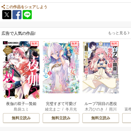
この作品をシェアしよう
もっと見る
広告で人気の作品!
無料
無料
無料
夜伽の双子―贄姫
完璧すぎて可愛げ
ループ7回目の悪役
島袋ユミ
綾北まご
/
冬月光
木乃ひのき
/
雨川
富
は二人の王子に愛
がないと婚約破棄
令嬢は、元敵国で
輝
/
昌未
透子
/
八美☆わん
される―
された聖女は隣国
自由気ままな花嫁
無料立読み
無料立読み
無料立読み
に売られる
生活を満喫する