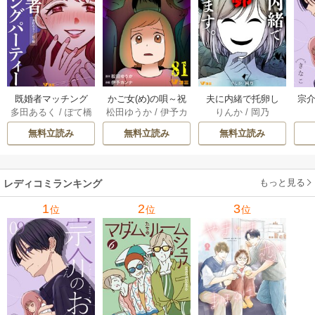
既婚者マッチング
かご女(め)の唄～祝
夫に内緒で托卵し
宗介
多田あるく
/
ぽて橋
松田ゆうか
/
伊予カ
りんか
/
岡乃
パーティー 13巻
福されない妊婦の
てます。 10巻
ンナ
哀歌～ 80-81巻
無料立読み
無料立読み
無料立読み
もっと見る
レディコミランキング
1
2
3
位
位
位