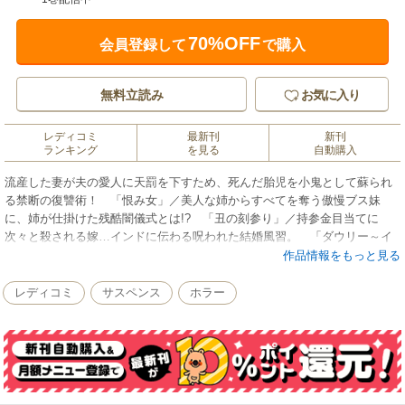
70%OFF
会員登録して
で購入
無料立読み
お気に入り
レディコミ
最新刊
新刊
ランキング
を見る
自動購入
流産した妻が夫の愛人に天罰を下すため、死んだ胎児を小鬼として蘇られ
る禁断の復讐術！ 「恨み女」／美人な姉からすべてを奪う傲慢ブス妹
に、姉が仕掛けた残酷闇儀式とは!? 「丑の刻参り」／持参金目当てに
次々と殺される嫁…インドに伝わる呪われた結婚風習。 「ダウリー～イ
ンドの花嫁～」／史上最も残酷な処刑装置で家族を殺された女の命をかけ
作品情報をもっと見る
た復讐劇！ 「ファラリスの雄牛」／禁断の闇風習に翻弄され人生を狂わ
す、波瀾万丈の女たちの復讐劇！
レディコミ
サスペンス
ホラー