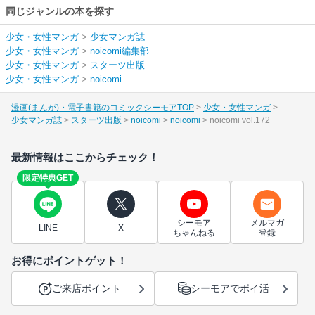
同じジャンルの本を探す
少女・女性マンガ
>
少女マンガ誌
少女・女性マンガ
>
noicomi編集部
少女・女性マンガ
>
スターツ出版
少女・女性マンガ
>
noicomi
漫画(まんが)・電子書籍のコミックシーモアTOP
少女・女性マンガ
少女マンガ誌
スターツ出版
noicomi
noicomi
noicomi vol.172
最新情報はここからチェック！
限定特典GET
シーモア
メルマガ
LINE
X
ちゃんねる
登録
お得にポイントゲット！
ご来店ポイント
シーモアでポイ活