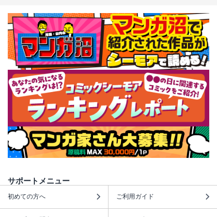
サポートメニュー
初めての方へ
ご利用ガイド