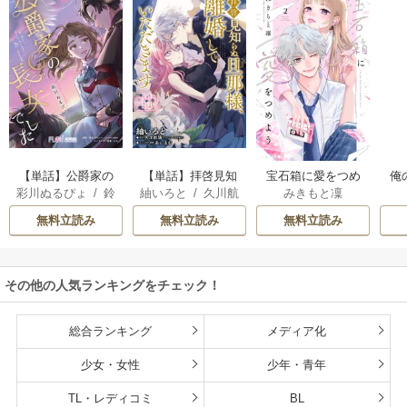
【単話】公爵家の
【単話】拝啓見知
宝石箱に愛をつめ
俺
彩川ぬるぴょ
/
鈴
紬いろと
/
久川航
みきもと凜
長女でした
らぬ旦那様、離婚
よう
音さや
/
たむ
璃
/
あいるむ
していただきます
無料立読み
無料立読み
無料立読み
その他の人気ランキングをチェック！
総合ランキング
メディア化
少女・女性
少年・青年
TL・レディコミ
BL