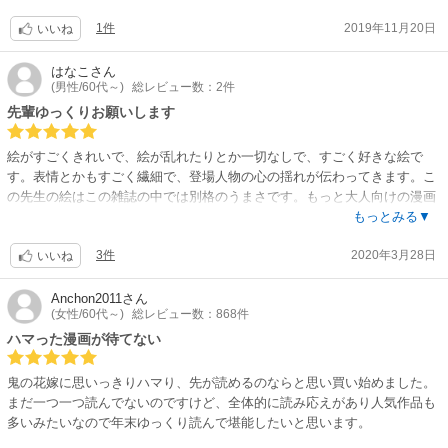
掲載にシフトする事が多いです。月2冊のどちらかに好きな作品かたまる
1件
2019年11月20日
事が無いというか、自分はどの作品も割と好きで読み飛ばす作品が殆ど無
いいね
いです。唯一の欠点は毎号掲載では無いので1つの作品を読み返したいと
思っても掲載号探すのが少し面倒だし探してる時間分テンポが悪くなる事
はなこ
さん
(男性/60代～)
総レビュー数：2件
でしょうか。BL&TLなら単行本におまけつく事多いので雑誌買ってても単
行本買えますが、残念ながら少女漫画はおまけつかない事が殆どなんです
先輩ゆっくりお願いします
よね。雑誌全部持ってるのに買うのは何か悔しいので、値引きされた時に
買うようにしてます笑
絵がすごくきれいで、絵が乱れたりとか一切なしで、すごく好きな絵で
あと、欠点ではありませんが健全な少女漫画です。
す。表情とかもすごく繊細で、登場人物の心の揺れが伝わってきます。こ
Hが無いのも可愛くて微笑ましいけど、ちょっとくらいあってもイイのに
の先生の絵はこの雑誌の中では別格のうまさです。もっと大人向けの漫画
とは思います。因みに掲載されている作品どれも高校生ですが少女漫画で
も、書いて欲しいな、読んでみたいです。
もっとみる▼
すからその手のシーンは無しです。
3件
2020年3月28日
いいね
以下以前のコメントです。
天ヶ瀬くんが気になって、チラリと掲載誌覗いてみたらどれも気になって
Anchon2011
さん
きてしまいポチりました。こちらは学生の恋愛ばかりなので初々しくて可
(女性/60代～)
総レビュー数：868件
愛い話しが多いです。一個最終話迎えても他の気になって買っちゃう無限
ハマった漫画が待てない
ループに落ちた気します。
鬼の花嫁に思いっきりハマり、先が読めるのならと思い買い始めました。
まだ一つ一つ読んでないのですけど、全体的に読み応えがあり人気作品も
多いみたいなので年末ゆっくり読んで堪能したいと思います。