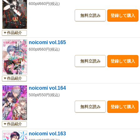
600pt/660円(税込)
無料立読み
登録して購入
作品紹介
noicomi vol.165
600pt/660円(税込)
無料立読み
登録して購入
作品紹介
noicomi vol.164
500pt/550円(税込)
無料立読み
登録して購入
作品紹介
noicomi vol.163