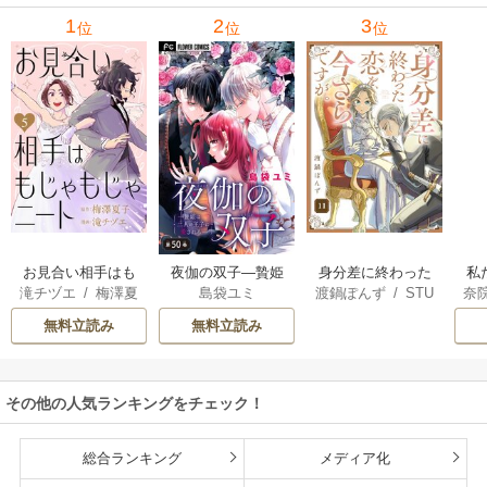
1
2
3
位
位
位
お見合い相手はも
夜伽の双子―贄姫
身分差に終わった
私
滝チヅエ
/
梅澤夏
島袋ユミ
渡鍋ぽんず
/
STU
奈
じゃもじゃニート
は二人の王子に愛
恋を、今さらです
せ
子（エブリスタ）
DIO ZOON
される―【マイク
が。
し
無料立読み
無料立読み
ロ】
命
その他の人気ランキングをチェック！
総合ランキング
メディア化