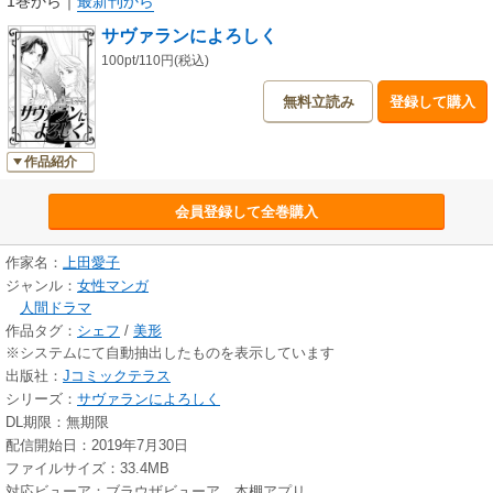
1巻から
｜
最新刊から
サヴァランによろしく
100pt/110円(税込)
無料立読み
登録して購入
作品紹介
会員登録して全巻購入
作家名：
上田愛子
ジャンル：
女性マンガ
人間ドラマ
作品タグ：
シェフ
/
美形
※システムにて自動抽出したものを表示しています
出版社：
Jコミックテラス
シリーズ：
サヴァランによろしく
DL期限：無期限
配信開始日：2019年7月30日
ファイルサイズ：33.4MB
対応ビューア：ブラウザビューア、本棚アプリ