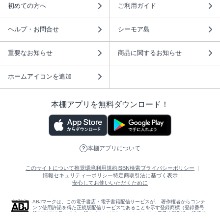
初めての方へ
ご利用ガイド
ヘルプ・お問合せ
シーモア島
重要なお知らせ
商品に関するお知らせ
ホームアイコンを追加
本棚アプリを無料ダウンロード！
本棚アプリについて
このサイトについて
推奨環境
利用規約
ISBN検索
プライバシーポリシー
情報セキュリティーポリシー
特定商取引法に基づく表示
安心してお使いいただくために
ABJマークは、この電子書店・電子書籍配信サービスが、 著作権者からコンテ
ンツ使用許諾を得た正規版配信サービスであることを示す登録商標（登録番号
第6091713号）です。 詳しくは［ABJマーク］または［電子出版制作・流通協
議会］で検索してください。