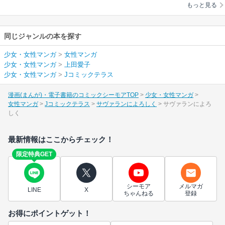
もっと見る
同じジャンルの本を探す
少女・女性マンガ
>
女性マンガ
少女・女性マンガ
>
上田愛子
少女・女性マンガ
>
Jコミックテラス
漫画(まんが)・電子書籍のコミックシーモアTOP
少女・女性マンガ
女性マンガ
Jコミックテラス
サヴァランによろしく
サヴァランによろ
しく
最新情報はここからチェック！
限定特典GET
シーモア
メルマガ
LINE
X
ちゃんねる
登録
お得にポイントゲット！