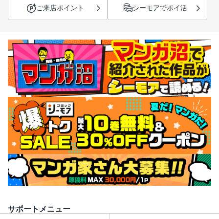
ご来店ポイント
シーモアでポイ活
サポートメニュー