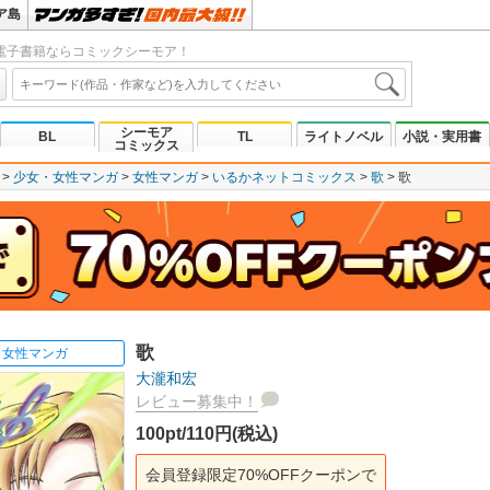
ア島
電子書籍ならコミックシーモア！
シーモア
BL
TL
ライトノベル
小説・実用書
コミックス
少女・女性マンガ
女性マンガ
いるかネットコミックス
歌
歌
歌
女性マンガ
大瀧和宏
レビュー募集中！
100pt/110円(税込)
会員登録限定70%OFFクーポンで