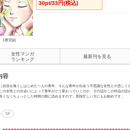
30pt/33円(税込)
1巻完結
女性マンガ
最新刊を見る
ランキング
内容
に自信を無くしはじめた一人の青年、そんな青年が出会う不思議な女性との悲しく
この女性との出会いによって青年がどう変わっていくのか、その辺がこの作品の読み
長くなくちょっとした時間の隙に読めますので、普段忙しい方にもお勧めです。
SF