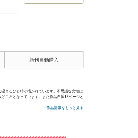
新刊自動購入
心温まるひと時が描かれています。不思議な女性は
どころとなっています。また作品自体18ページと
作品情報をもっと見る