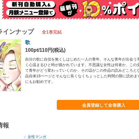
ラインナップ
全1巻完結
歌
100pt/110円(税込)
自分の歌に自信を無くしはじめた一人の青年、そんな青年が出会う
く心温まるひと時が描かれています。不思議な女性は何者か、この
て青年がどう変わっていくのか、その辺がこの作品の読みどころと
品自体18ページとそんなに長くなくちょっとした時間の隙に読めま
にもお勧めです。
会員登録して全巻購入
情報
：
女性マンガ