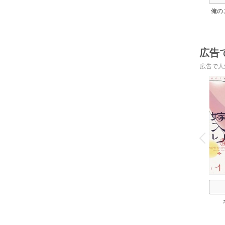
俺の
広告
広告で人
o
v
P
r
e
i
u