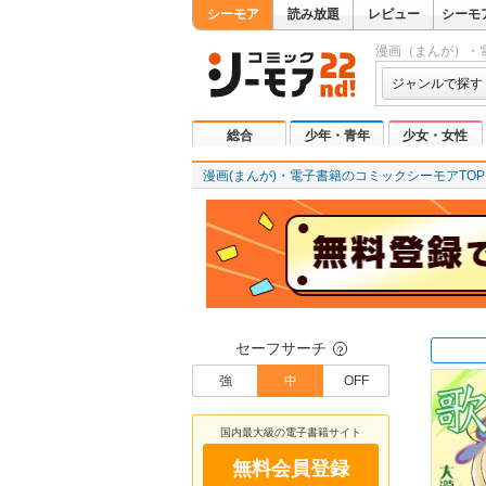
シーモア
読み放題
レビュー
シーモ
漫画（まんが）・
ジャンルで探す
総合
少年・青年
少女・女性
漫画(まんが)・電子書籍のコミックシーモアTOP
セーフサーチ
？
強
中
OFF
国内最大級の電子書籍サイト
無料会員登録