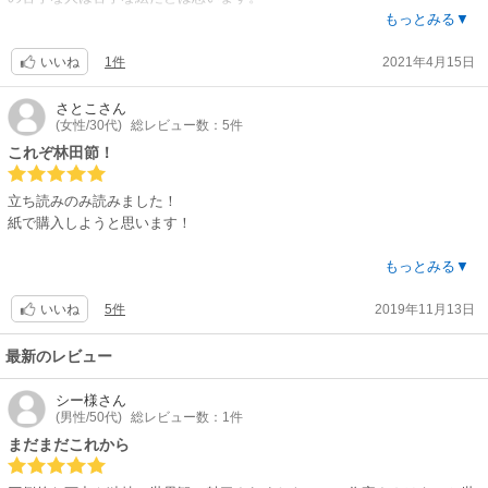
もっとみる▼
ですが、この引き込まれる独特なキャラや世界観。
1件
2021年4月15日
ちょっと絵で避けてる方も是非読んでいただきたい。
いいね
今まで避けていた変わった作画のマンガもこれを読んだら読めるようにな
っちゃうかもしれません。
さとこ
さん
(女性/30代)
総レビュー数：5件
これぞ林田節！
立ち読みのみ読みました！
紙で購入しようと思います！
前作ドロヘドロ同様に、残虐なバイオレンスアクションとスプラッターホ
もっとみる▼
ラーに、
5件
2019年11月13日
なんとも可愛いらしくややダサく、そしてカッコいいキャラが魅力です。
いいね
このギャップの付け方が林田節だなと思います。
最新のレビュー
タイトルも大ダークとややダサく最高です。
シー様
さん
(男性/50代)
総レビュー数：1件
まだまだこれから