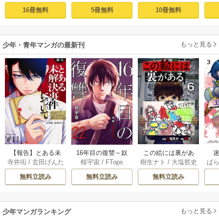
16冊無料
5冊無料
10冊無料
もっと見る
少年・青年マンガの最新刊
【報告】とある未
16年目の復讐～奴
この絵には裏があ
迷
寺井衒
/
玄田げんた
桜宇宙
/
FTops
樹生ナト
/
大塩哲史
ぱ
解決事件について 1
らを地獄に送るま
る 6巻
1巻
で 22巻
無料立読み
無料立読み
無料立読み
もっと見る
少年マンガランキング