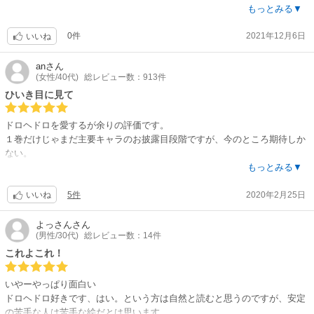
ロいはずなのにグロさをあまり感じなかったり、モージャー含めたキャラ
もっとみる▼
たちが本来なら絶対可愛く無いのに可愛いと思えてしまう不思議！笑
0件
2021年12月6日
いいね
an
さん
(女性/40代)
総レビュー数：913件
ひいき目に見て
ドロヘドロを愛するが余りの評価です。
１巻だけじゃまだ主要キャラのお披露目段階ですが、今のところ期待しか
ない。
まず相変わらずの混沌とした世界観に安堵。
もっとみる▼
宇宙ってチョイスが林田先生と素晴らしく相性が良いと思うし、ダサくも
5件
2020年2月25日
愛おしい独創的なセンスに感心しきります。
いいね
何を言ったところでこりゃ首まで浸かってみないと分からない。
よっさん
さん
(男性/30代)
総レビュー数：14件
これよこれ！
いやーやっぱり面白い
ドロヘドロ好きです、はい。という方は自然と読むと思うのですが、安定
の苦手な人は苦手な絵だとは思います。