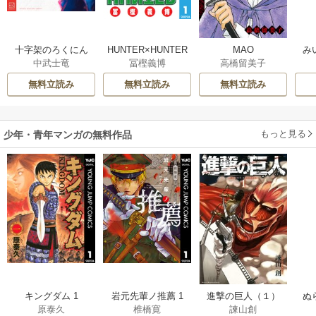
十字架のろくにん
HUNTER×HUNTER
MAO
み
中武士竜
冨樫義博
高橋留美子
モノクロ版
無料立読み
無料立読み
無料立読み
もっと見る
少年・青年マンガの無料作品
キングダム 1
岩元先輩ノ推薦 1
進撃の巨人（１）
ぬ
原泰久
椎橋寛
諫山創