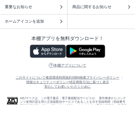
重要なお知らせ
商品に関するお知らせ
ホームアイコンを追加
本棚アプリを無料ダウンロード！
本棚アプリについて
このサイトについて
推奨環境
利用規約
ISBN検索
プライバシーポリシー
情報セキュリティーポリシー
特定商取引法に基づく表示
安心してお使いいただくために
ABJマークは、この電子書店・電子書籍配信サービスが、 著作権者からコンテ
ンツ使用許諾を得た正規版配信サービスであることを示す登録商標（登録番号
第6091713号）です。 詳しくは［ABJマーク］または［電子出版制作・流通協
議会］で検索してください。
(C)NTTソルマーレ