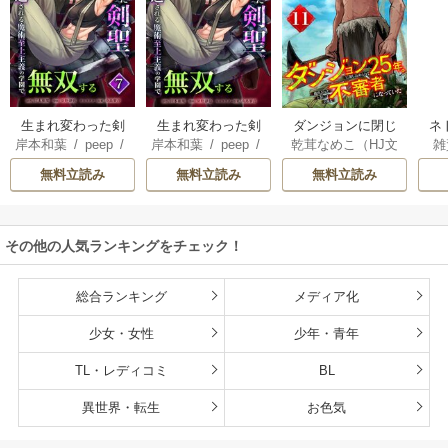
生まれ変わった剣
生まれ変わった剣
ダンジョンに閉じ
ネ
岸本和葉
/
peep
/
岸本和葉
/
peep
/
乾茸なめこ（HJ文
雑
聖、剣士が冷遇さ
聖、剣士が冷遇さ
込められて25年。
界
染野静也
/
桑島黎
染野静也
/
桑島黎
庫／ホビージャパ
れる魔術至上主義
れる魔術至上主義
救出されたときに
ば
無料立読み
無料立読み
無料立読み
音
/
taskey STUDI
音
/
taskey STUDI
ン刊）
/
御手洗太
の学園で無双する
の学園で無双する
は立派な不審者に
使
O
O
陽
/
芝
【単行本版】
なっていた【分冊
8
版】
こ
その他の人気ランキングをチェック！
総合ランキング
メディア化
少女・女性
少年・青年
TL・レディコミ
BL
異世界・転生
お色気