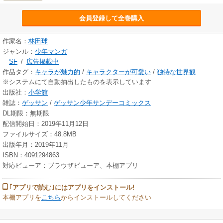
会員登録して全巻購入
作家名：
林田球
ジャンル：
少年マンガ
SF
/
広告掲載中
作品タグ：
キャラが魅力的
/
キャラクターが可愛い
/
独特な世界観
※システムにて自動抽出したものを表示しています
出版社：
小学館
雑誌：
ゲッサン
/
ゲッサン少年サンデーコミックス
DL期限：無期限
配信開始日：2019年11月12日
ファイルサイズ：48.8MB
出版年月：2019年11月
ISBN：4091294863
対応ビューア：ブラウザビューア、本棚アプリ
｢アプリで読む｣にはアプリをインストール!
本棚アプリを
こちら
からインストールしてください