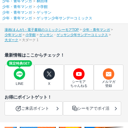
少年・青年マンガ
>
林田球
少年・青年マンガ
>
小学館
少年・青年マンガ
>
ゲッサン
少年・青年マンガ
>
ゲッサン少年サンデーコミックス
漫画(まんが)・電子書籍のコミックシーモアTOP
少年・青年マンガ
少年マンガ
小学館
ゲッサン
ゲッサン少年サンデーコミックス
大ダーク
大ダーク 1
最新情報はここからチェック！
限定特典GET
シーモア
メルマガ
LINE
X
ちゃんねる
登録
お得にポイントゲット！
ご来店ポイント
シーモアでポイ活