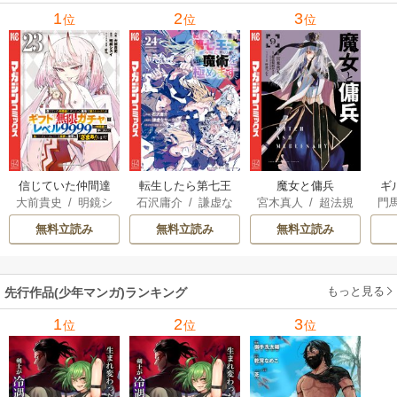
1
2
3
位
位
位
信じていた仲間達
転生したら第七王
魔女と傭兵
ギ
大前貴史
/
明鏡シ
石沢庸介
/
謙虚な
宮木真人
/
超法規
門
にダンジョン奥地
子だったので、気
スイ
/
tef
サークル
/
メル。
的かえる
/
叶世べ
で殺されかけたが
ままに魔術を極め
無料立読み
無料立読み
無料立読み
んち
ギフト『無限ガチ
ます
ャ』でレベル9999
の仲間達を手に入
もっと見る
先行作品(少年マンガ)ランキング
れて元パーティー
メンバーと世界に
1
2
3
位
位
位
復讐＆『ざま
ぁ！』します！