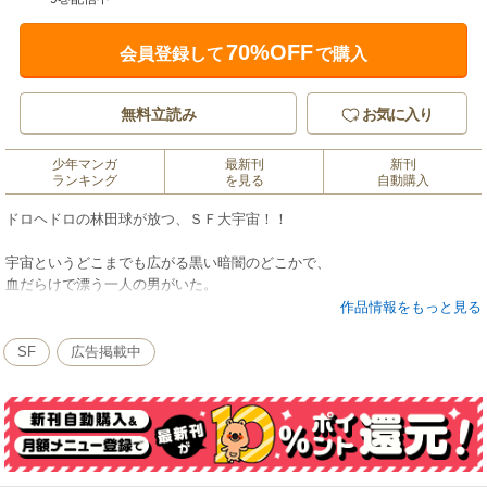
70%OFF
会員登録して
で購入
無料立読み
お気に入り
少年マンガ
最新刊
新刊
ランキング
を見る
自動購入
ドロヘドロの林田球が放つ、ＳＦ大宇宙！！
宇宙というどこまでも広がる黒い暗闇のどこかで、
血だらけで漂う一人の男がいた。
作品情報をもっと見る
彼の名はザハ＝サンコ、１４歳。
その骨は「どんな願いも叶える」と言われ、
SF
広告掲載中
特別な力を宿す「闇の皮」、「闇のニーモツ」を持つサンコは、
全宇宙人からその身を狙われる身であった。
相棒の「闇のニーモツ」・アバキアンと共に、
宇宙をまたにかけるサンコは、今日も襲い来る
宇宙人共を、片っ端からブッ殺す！！