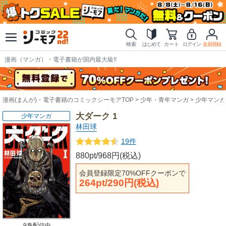
検索
はじめて
カート
ログイン
会員登録
漫画（マンガ）・電子書籍が国内最大級!!
漫画(まんが)・電子書籍のコミックシーモアTOP
少年・青年マンガ
少年マンガ
大ダーク 1
少年マンガ
林田球
19件
880pt/968円(税込)
会員登録限定70%OFFクーポンで
264pt/290円(税込)
9巻配信中