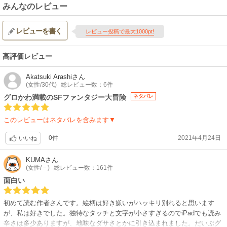
みんなのレビュー
レビューを書く
レビュー投稿で最大1000pt!
高評価レビュー
Akatsuki Arashi
さん
(女性/30代)
総レビュー数：6件
グロかわ満載のSFファンタジー大冒険
ネタバレ
このレビューはネタバレを含みます▼
0件
2021年4月24日
いいね
KUMA
さん
(女性/－)
総レビュー数：161件
面白い
初めて読む作者さんです。絵柄は好き嫌いがハッキリ別れると思います
が、私は好きでした。独特なタッチと文字が小さすぎるのでiPadでも読み
辛さは多少ありますが、地味なダサさとかに引き込まれました。だいぶグ