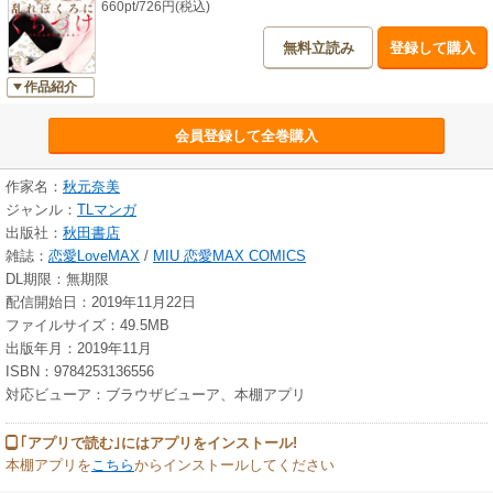
660pt/726円(税込)
無料立読み
登録して購入
作品紹介
会員登録して全巻購入
作家名：
秋元奈美
ジャンル：
TLマンガ
出版社：
秋田書店
雑誌：
恋愛LoveMAX
/
MIU 恋愛MAX COMICS
DL期限：無期限
配信開始日：2019年11月22日
ファイルサイズ：49.5MB
出版年月：2019年11月
ISBN：9784253136556
対応ビューア：ブラウザビューア、本棚アプリ
｢アプリで読む｣にはアプリをインストール!
本棚アプリを
こちら
からインストールしてください