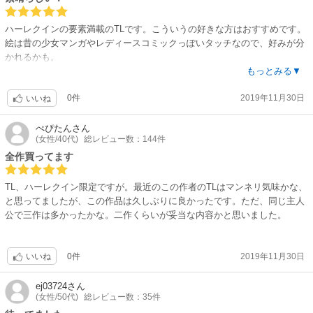
ハーレクインの要素満載のTLです。こういうの好きな方はおすすめです。
絵は昔の少女マンガやレディースコミックっぽいタッチなので、好みが分
かれるかも。
表題作はパリと東京行ったり来たり、仕事はお互い忙しいとか､設定も完
もっとみる▼
璧過ぎてどうかなと思ったのですが、途中お互いの気持ちがスレ違いそう
0件
2019年11月30日
になる展開も面白くて、最後の読み切りも含め面白かったです。
いいね
ぺぴたん
さん
(女性/40代)
総レビュー数：144件
全作買ってます
TL、ハーレクイン限定ですが。最近のこの作者のTLはマンネリ気味かな、
と思ってましたが、この作品は久しぶりに良かったです。ただ、同じ主人
公で三作は多かったかな。二作くらいが妥当な内容かと思いました。
0件
2019年11月30日
いいね
ej03724
さん
(女性/50代)
総レビュー数：35件