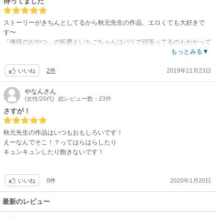
待ってました
ストーリーがきちんとしてるから秋元先生の作品、エロくても大好きで
す〜
「俺様のおやつ」の拓磨といちごちゃんはパリで頑張ってるのもわかって
嬉しい
もっとみる▼
TLもハーレクインも楽しみにしてます
2件
2019年11月23日
いいね
やなん
さん
(女性/20代)
総レビュー数：23件
さすが！
秋元先生の作品はいつもおもしろいです！
えーなんでそこ！？ってはらはらしたり
キュンキュンしたり飽きないです！
0件
2020年1月20日
いいね
最新のレビュー