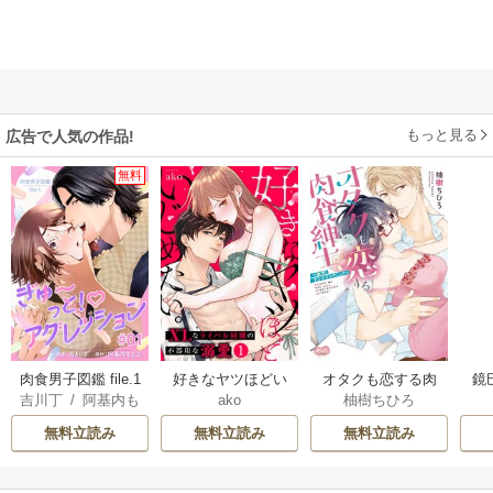
もっと見る
広告で人気の作品!
無料
肉食男子図鑑 file.1
好きなヤツほどい
オタクも恋する肉
鏡
吉川丁
/
阿基内も
ako
柚樹ちひろ
ぎゅ〜っと！アグ
じめたい。XLなラ
食紳士【単行本】
カ
どる
レッション 【短
イバル同期の不器
【電子限定特典
な
無料立読み
無料立読み
無料立読み
編】
用な溺愛
付】
は