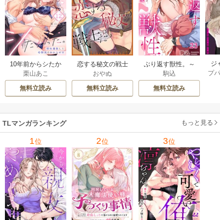
ジ
10年前からシたか
恋する秘文の戦士
ぶり返す獣性。～
プ
栗山あこ
おやぬ
駒込
ク！
った。～理性爆散
たち【forcs edite
カースト上位な男
した幼馴染のわか
d】 43-44巻
の、10年越しの激
無料立読み
無料立読み
無料立読み
らせＨ 12巻
愛 23巻
もっと見る
TLマンガランキング
1
2
3
位
位
位