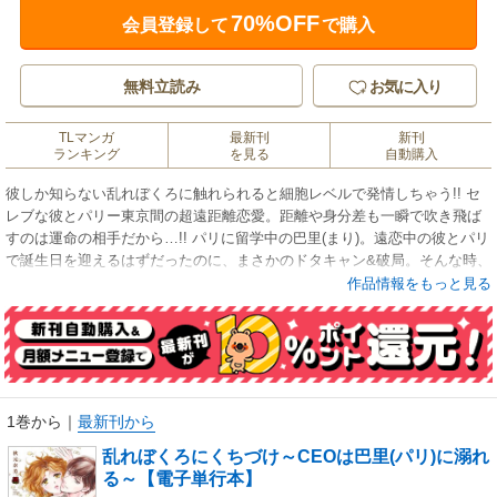
70%OFF
会員登録して
で購入
無料立読み
お気に入り
TLマンガ
最新刊
新刊
ランキング
を見る
自動購入
彼しか知らない乱れぼくろに触れられると細胞レベルで発情しちゃう!! セ
レブな彼とパリー東京間の超遠距離恋愛。距離や身分差も一瞬で吹き飛ば
すのは運命の相手だから…!! パリに留学中の巴里(まり)。遠恋中の彼とパリ
で誕生日を迎えるはずだったのに、まさかのドタキャン&破局。そんな時、
同じ位置に泣きぼくろを持つイケメン日本人を助けて…!? おそろいのほく
作品情報をもっと見る
ろは運命の証し。愛の街・パリを舞台に繰り広げられるCEOとの運命の
恋!! 秘密の場所のおそろいのほくろは2人のエロスイッチ!! 普段人には見せ
ない、きわどい場所にあるおそろいのほくろ。彼はそれを「乱れぼくろ」
って呼んで愛してくれる…!! そして単行本でしか読めない描きおろしまん
がもあります。※この作品は雑誌「恋愛LoveMAX」「恋愛チェリーピン
ク」に掲載されたものを再編集したものです。デジタル配信版の雑誌「恋
1巻から
｜
最新刊から
愛LoveMAX」「恋愛チェリーピンク」をお求めになった方は、コンテンツ
乱れぼくろにくちづけ～CEOは巴里(パリ)に溺れ
内容が重複する場合がございますので、ご注意ください。
る～【電子単行本】