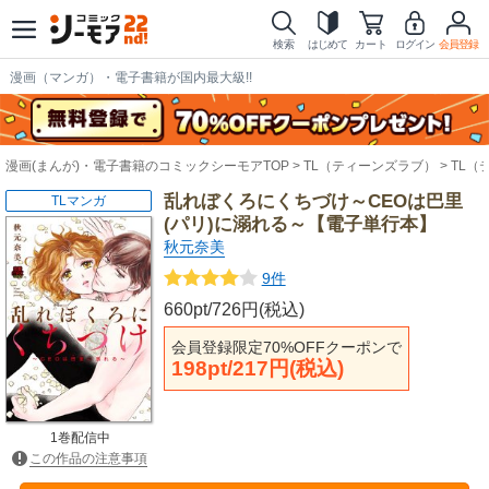
検索
はじめて
カート
ログイン
会員登録
漫画（マンガ）・電子書籍が国内最大級!!
漫画(まんが)・電子書籍のコミックシーモアTOP
TL（ティーンズラブ）
TL（
乱れぼくろにくちづけ～CEOは巴里
TLマンガ
(パリ)に溺れる～【電子単行本】
秋元奈美
9件
660pt/726円(税込)
会員登録限定70%OFFクーポンで
198pt/217円(税込)
1巻配信中
この作品の注意事項