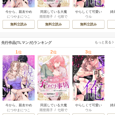
今から、親友やめ
同居している大魔
やらしくて可愛い
姉
につやまにつこ
雨世雨子
/
七咲で
ウル
ようか。～腐れ縁
法使い様の子づく
俺の凛ちゃん。～
し
ら
/
佐倉響
/
よな
同僚は甘い快楽で
り事情 こっそり家
隣人後輩くんのイ
っ
無料立読み
無料立読み
無料立読み
が月見
私を壊す～
を出るつもりが、
キすぎた執着にハ
絶倫えっちで蕩け
メ堕とされる～
るほど溺愛されて
もっと見る
先行作品(TLマンガ)ランキング
ます
1
2
3
位
位
位
今から、親友やめ
同居している大魔
やらしくて可愛い
姉
につやまにつこ
雨世雨子
/
七咲で
ウル
ようか。～腐れ縁
法使い様の子づく
俺の凛ちゃん。～
し