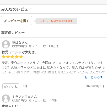
みんなのレビュー
レビューを書く
レビュー投稿で最大1000pt!
高評価レビュー
華はな
さん
(女性/40代)
総レビュー数：1.0万件
秋元ワールドが大好き。
安定、安心なオフィスラブ（今回は そこまで オフィスラブではないです
けど）の秋元ワールドは たまに 読みたくなって、読んでは 子宮と心が キ
ュンキュン疼きます。間違いない内容と最後はハピエンだから 読んでいて
も 安心出来るし、集中できるし、Hシーンとか 二人とも めっちゃ エロボ
もっとみる▼
ディだし、いろんなポジションでせっくSを楽しんでるので、そういうと
0件
2020年3月3日
も まじまじと見入ってしまいます。綺麗なHシーンの描写も秋元先生だか
いいね
らだと思います。今回の彼女は ちょっと ウジウジしすぎだったな、と思
ったけれど、ウジウジしたら、ハイスペックな彼が 後を追ってどこまでも
ミラノカフェ
さん
(女性/50代)
総レビュー数：553件
来てくれるっていう設定が ドキドキでキュンキュンで 良かったです。
素晴らしい！