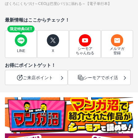
ぼくろにくちづけ～CEOは巴里(パリ)に溺れる～【電子単行本】
最新情報はここからチェック！
限定特典GET
シーモア
メルマガ
LINE
X
ちゃんねる
登録
お得にポイントゲット！
ご来店ポイント
シーモアでポイ活