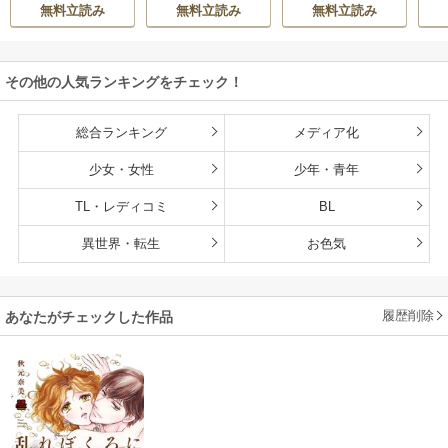
ら
/
佐倉響
/
よな
同僚は甘い快楽で
り事情 こっそり家
隣人後輩くんのイ
っ
無料立読み
無料立読み
無料立読み
が月見
私を壊す～
を出るつもりが、
キすぎた執着にハ
絶倫えっちで蕩け
メ堕とされる～
るほど溺愛されて
その他の人気ランキングをチェック！
ます
総合ランキング
メディア化
少女・女性
少年・青年
TL・レディコミ
BL
異世界・転生
お色気
履歴削除
あなたがチェックした作品