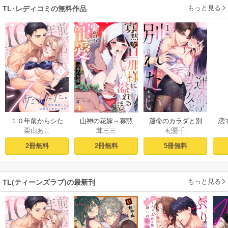
もっと見る
TL･レディコミの無料作品
１０年前からシた
山神の花嫁～寡黙
運命のカラダと別
恋
栗山あこ
茸三三
杞憂千
かった。～理性爆
な旦那様に溢れる
れたい。～思い出
たち
散した幼馴染のわ
ほど注がれる寵愛
したくなかった、
2冊無料
2冊無料
5冊無料
からせＨ（１）
～【TL版】 1巻
元カレとのズブズ
ブH（1）
もっと見る
TL(ティーンズラブ)の最新刊