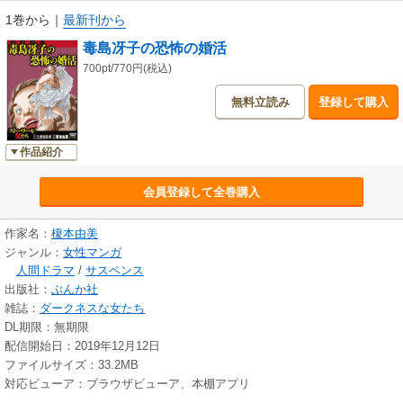
1巻から
｜
最新刊から
毒島冴子の恐怖の婚活
700pt/770円(税込)
無料立読み
登録して購入
作品紹介
会員登録して全巻購入
作家名：
榎本由美
ジャンル：
女性マンガ
人間ドラマ
/
サスペンス
出版社：
ぶんか社
雑誌：
ダークネスな女たち
DL期限：無期限
配信開始日：2019年12月12日
ファイルサイズ：33.2MB
対応ビューア：ブラウザビューア、本棚アプリ