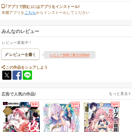
｢アプリで読む｣にはアプリをインストール!
本棚アプリを
こちら
からインストールしてください
みんなのレビュー
レビュー募集中！
レビューを書く
レビュー投稿で最大1000pt!
この作品をシェアしよう
もっと見る
広告で人気の作品!
無料
無料
無料