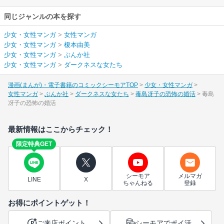
同じジャンルの本を探す
少女・女性マンガ
>
女性マンガ
少女・女性マンガ
>
榎本由美
少女・女性マンガ
>
ぶんか社
少女・女性マンガ
>
ダークネスな女たち
漫画(まんが)・電子書籍のコミックシーモアTOP
少女・女性マンガ
女性マンガ
ぶんか社
ダークネスな女たち
毒島冴子の恐怖の婚活
毒島
冴子の恐怖の婚活
最新情報はここからチェック！
限定特典GET
シーモア
メルマガ
LINE
X
ちゃんねる
登録
お得にポイントゲット！
ご来店ポイント
シーモアでポイ活