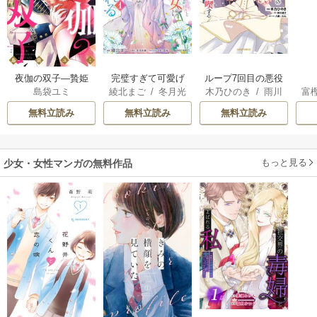
夜伽の双子―贄姫
完璧すぎて可愛げ
ループ7回目の悪役
島袋ユミ
綾北まご
/
冬月光
木乃ひのき
/
雨川
富
は二人の王子に愛
がないと婚約破棄
令嬢は、元敵国で
輝
/
昌未
透子
/
八美☆わん
される―
された聖女は隣国
自由気ままな花嫁
無料立読み
無料立読み
無料立読み
に売られる
生活を満喫する
もっと見る
少女・女性マンガの無料作品