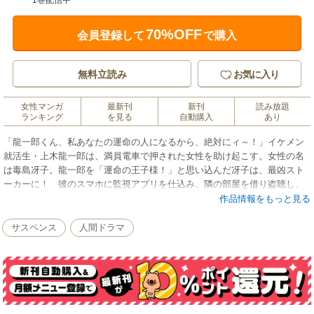
1巻配信中
70%OFF
会員登録して
で購入
無料立読み
お気に入り
女性マンガ
最新刊
新刊
読み放題
ランキング
を見る
自動購入
あり
「龍一郎くん、私あなたの運命の人になるから、絶対にィ～！」イケメン
就活生・上木龍一郎は、満員電車で押された女性を助け起こす。女性の名
は毒島冴子。龍一郎を「運命の王子様！」と思い込んだ冴子は、最凶スト
ーカーに！ 彼のスマホに監視アプリを仕込み、隣の部屋を借り盗聴し、
四六時中、龍一郎を見張り、彼にいい寄る女を地獄に突き落とす！ 外堀
作品情報をもっと見る
を徐々に埋められる龍一郎。こんな女に眼をつけられたら人生は終わ
り!? デブス妄想女の狂気の婚活テクニックが弾けまくる！ 全3話ほか、
サスペンス
人間ドラマ
読み切り2作品を収録。