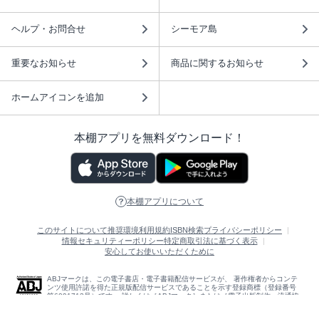
ヘルプ・お問合せ
シーモア島
重要なお知らせ
商品に関するお知らせ
ホームアイコンを追加
本棚アプリを無料ダウンロード！
本棚アプリについて
このサイトについて
推奨環境
利用規約
ISBN検索
プライバシーポリシー
情報セキュリティーポリシー
特定商取引法に基づく表示
安心してお使いいただくために
ABJマークは、この電子書店・電子書籍配信サービスが、 著作権者からコンテ
ンツ使用許諾を得た正規版配信サービスであることを示す登録商標（登録番号
第6091713号）です。 詳しくは［ABJマーク］または［電子出版制作・流通協
議会］で検索してください。