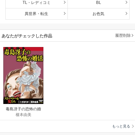
TL・レディコミ
BL
異世界・転生
お色気
履歴削除
あなたがチェックした作品
毒島冴子の恐怖の婚
榎本由美
活
もっと見る