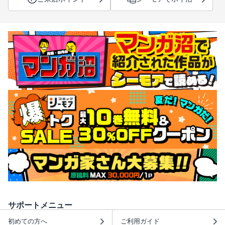
サポートメニュー
初めての方へ
ご利用ガイド