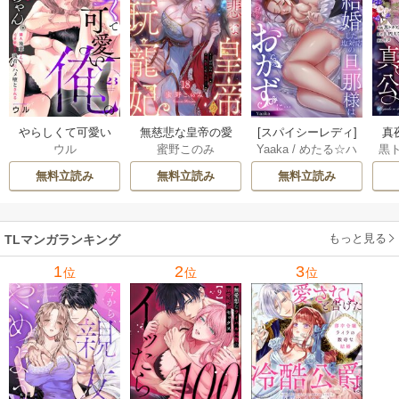
やらしくて可愛い
無慈悲な皇帝の愛
[スパイシーレディ]
真
ウル
蜜野このみ
Yaaka
/
めたる☆ハ
黒
俺の凛ちゃん。～
玩寵妃―おわらぬ
政略結婚した塩対
は(
ニィ
隣人後輩くんのイ
快楽、閨に響くは
応の旦那様は毎晩
無料立読み
無料立読み
無料立読み
キすぎた執着にハ
乱れ声― 18巻
寝たふりをした私
メ堕とされる～ 23
をおかずに… 6巻
巻
もっと見る
TLマンガランキング
1
2
3
位
位
位