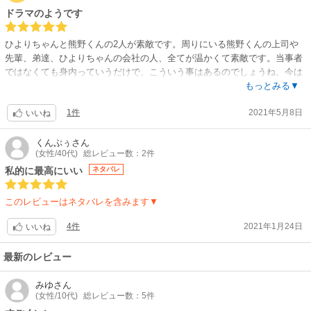
ドラマのようです
ひよりちゃんと熊野くんの2人が素敵です。周りにいる熊野くんの上司や
先輩、弟達、ひよりちゃんの会社の人、全てが温かくて素敵です。当事者
ではなくても身内っていうだけで、こういう事はあるのでしょうね。今は
ネット等便利になりすぎて、平気で相手を傷つけることをする。自分は顔
もっとみる▼
も正体も知らせず、どちらが悪なんだろう。怒りがこみ上げるシーンも
1件
2021年5月8日
多々ありますが。実際警察って、本当にそういう所ありますよね。こっち
いいね
が死なないと動かないの⁉️って思う時あります。熊野君達のような警察官
もいるのかもしれませんが。この作品は最初から引き込まれて、一気に読
くんぷぅ
さん
(女性/40代)
総レビュー数：2件
んでしまいました。ひよりちゃん、今まで辛い事沢山あったと思うけど、
素敵な彼や周りに恵まれて良かった❗自分以外にも被害が出て、ようやく動
私的に最高にいい
ネタバレ
き出したひよりちゃん❗犯人捕まえられますように。それと、熊野君は以前
から知っている風ですが、それも今後わかるのかな。皆が何かしら抱えて
このレビューはネタバレを含みます▼
いるみたいだし、それも追々わかるかな。気になるのは熊野父。何か関係
ありそうな…と配信を待ってる間に色々考えそうです。
4件
2021年1月24日
いいね
最新のレビュー
みゆ
さん
(女性/10代)
総レビュー数：5件