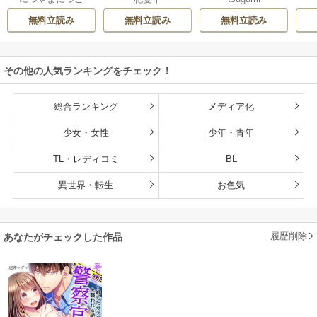
同僚は甘い快楽で
ライバル同期の溺
いと告げた冷酷公
む
無料立読み
無料立読み
無料立読み
私を壊す～
愛絶倫セックス
爵は甘く夜伽を命
（分冊版）
ずる（分冊版）
その他の人気ランキングをチェック！
総合ランキング
メディア化
少女・女性
少年・青年
TL・レディコミ
BL
異世界・転生
お色気
履歴削除
あなたがチェックした作品