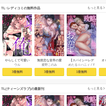
もっと見る
TL･レディコミの無料作品
やらしくて可愛い
無慈悲な皇帝の愛
【スパイシーレデ
オ
ウル
蜜野このみ
めたる☆ハニィ
/
Y
俺の凛ちゃん。～
玩寵妃―おわらぬ
ィ】政略結婚した
毎
aaka
隣人後輩くんのイ
快楽、閨に響くは
塩対応の旦那様は
す
3冊無料
3冊無料
1冊無料
キすぎた執着にハ
乱れ声― 1巻
毎晩寝たふりをし
まけ
メ堕とされる～ 1巻
た私をおかずに…
(1)
もっと見る
TL(ティーンズラブ)の最新刊