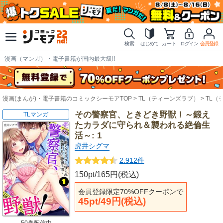
検索
はじめて
カート
ログイン
会員登録
漫画（マンガ）・電子書籍が国内最大級!!
漫画(まんが)・電子書籍のコミックシーモアTOP
TL（ティーンズラブ）
TL（
その警察官、ときどき野獣！～鍛え
TLマンガ
たカラダに守られ＆襲われる絶倫生
活～: 1
虎井シグマ
2,912件
150pt/165円(税込)
会員登録限定70%OFFクーポンで
45pt/49円(税込)