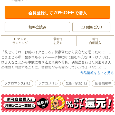
50巻配信中
70%OFF
会員登録して
で購入
無料立読み
お気に入り
TLマンガ
最新刊
新刊
ランキング
を見る
自動購入
「見せてくれ、お前のイクところ」警察官だから安心だと思ったのに…こ
こままじゃ私、犯されちゃう? ――平和な街に住む平凡なOL・ひよりは、
ひょんなことから事故に巻き込まれ腕を骨折。偶然居合わせたお巡りさん
の熊野と同居することに。警察官だから安心していたひよりだけど…。
「俺が洗うからじっとしてろ」そう言った熊野の大きな手がひよりの胸
作品情報をもっと見る
に！「あんたの肌、こんなに柔らかくて滑らかだったんだな」たくましい
腕が小さなひよりのカラダを抱きしめ、カレの熱い息が、手が、私の肌に
ラブロマンス(TL)
ラブコメ(TL)
禁断･背徳(TL)
広告掲載中
触れて…？ お巡りさんなのに大暴走? 巨根絶倫警察官×気弱な平凡OLが送
る同居“性”活！