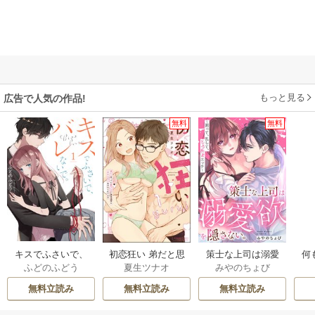
もっと見る
広告で人気の作品!
無料
無料
キスでふさいで、
初恋狂い 弟だと思
策士な上司は溺愛
何
ふどのふどう
夏生ツナオ
みやのちょび
バレないで。【描
ってた幼なじみに
欲を隠さない。～
き下ろしおまけ付
激重感情を（※カ
囲って、乱して、
本
無料立読み
無料立読み
無料立読み
き特装版】
ラダで）浴びせら
とろあまエッチ～
れてます