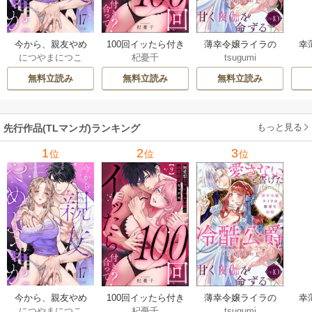
今から、親友やめ
100回イッたら付き
薄幸令嬢ライラの
幸
につやまにつこ
杞憂千
tsugumi
ようか。～腐れ縁
合って？ 無愛想な
数奇な結婚 愛さな
絶
同僚は甘い快楽で
ライバル同期の溺
いと告げた冷酷公
む
無料立読み
無料立読み
無料立読み
私を壊す～
愛絶倫セックス
爵は甘く夜伽を命
（分冊版）
ずる（分冊版）
もっと見る
先行作品(TLマンガ)ランキング
1
2
3
位
位
位
今から、親友やめ
100回イッたら付き
薄幸令嬢ライラの
幸
につやまにつこ
杞憂千
tsugumi
ようか。～腐れ縁
合って？ 無愛想な
数奇な結婚 愛さな
絶