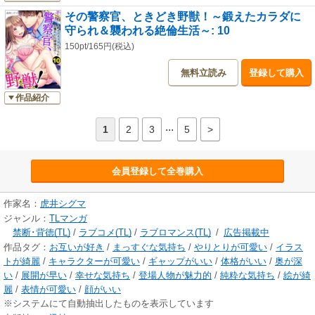
その警察官、ときどき野獣！～鍛えたカラダに
守られ＆襲われる絶倫生活～: 10
150pt/165円(税込)
無料立読み
登録して購入
作品紹介
...
1
2
3
5
>
会員登録して全巻購入
作家名：
虎井シグマ
ジャンル：
TLマンガ
禁断･背徳(TL)
/
ラブコメ(TL)
/
ラブロマンス(TL)
/
広告掲載中
作品タグ：
お互いが好き
/
まっすぐな気持ち
/
やりとりが可愛い
/
イラス
トが綺麗
/
キャラクターが可愛い
/
ギャップがいい
/
体格がいい
/
奥が深
い
/
展開が早い
/
幸せな気持ち
/
登場人物が魅力的
/
純粋な気持ち
/
絵が綺
麗
/
表情が可愛い
/
顔がいい
※システムにて自動抽出したものを表示しています