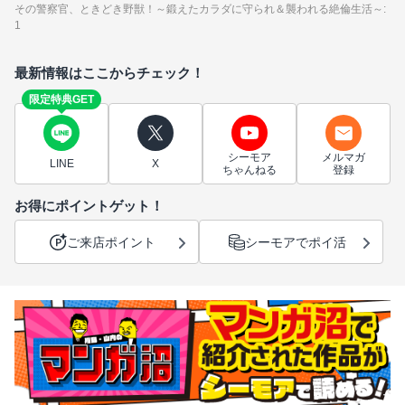
その警察官、ときどき野獣！～鍛えたカラダに守られ＆襲われる絶倫生活～:
1
最新情報はここからチェック！
限定特典GET
シーモア
メルマガ
LINE
X
ちゃんねる
登録
お得にポイントゲット！
ご来店ポイント
シーモアでポイ活