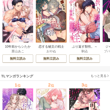
ジ
10年前からシたか
恋する秘文の戦士
ぶり返す獣性。～
プ
栗山あこ
おやぬ
駒込
ク！
った。～理性爆散
たち【forcs edite
カースト上位な男
した幼馴染のわか
d】 43-44巻
の、10年越しの激
無料立読み
無料立読み
無料立読み
らせＨ 12巻
愛 23巻
もっと見る
TLマンガランキング
1
2
3
位
位
位