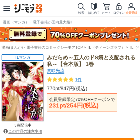
検索
はじめて
カート
ログイン
会員登録
漫画（マンガ）・電子書籍が国内最大級!!
漫画(まんが)・電子書籍のコミックシーモアTOP
TL（ティーンズラブ）
TL（
みだらめ～五人のドS婿と支配される
TLマンガ
私～【合本版】 1巻
貴咲光流
1件
770pt/847円(税込)
会員登録限定70%OFFクーポンで
231pt/254円(税込)
3巻配信中
この作品の注意事項