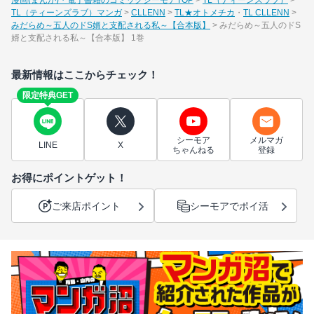
漫画(まんが)・電子書籍のコミックシーモアTOP
TL（ティーンズラブ）
TL（ティーンズラブ）マンガ
CLLENN
TL★オトメチカ
TL CLLENN
みだらめ～五人のドS婿と支配される私～【合本版】
みだらめ～五人のドS
婿と支配される私～【合本版】 1巻
最新情報はここからチェック！
限定特典GET
シーモア
メルマガ
LINE
X
ちゃんねる
登録
お得にポイントゲット！
ご来店ポイント
シーモアでポイ活