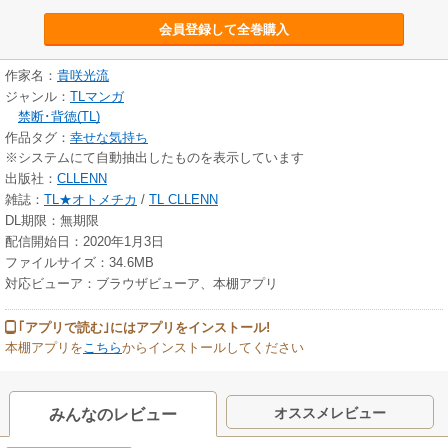
会員登録して全巻購入
作家名：
貴咲光流
ジャンル：
TLマンガ
禁断･背徳(TL)
作品タグ：
幸せな気持ち
※システムにて自動抽出したものを表示しています
出版社：
CLLENN
雑誌：
TL★オトメチカ
/
TL CLLENN
DL期限：無期限
配信開始日：2020年1月3日
ファイルサイズ：34.6MB
対応ビューア：ブラウザビューア、本棚アプリ
｢アプリで読む｣にはアプリをインストール!
本棚アプリを
こちら
からインストールしてください
オススメレビュー
みんなのレビュー