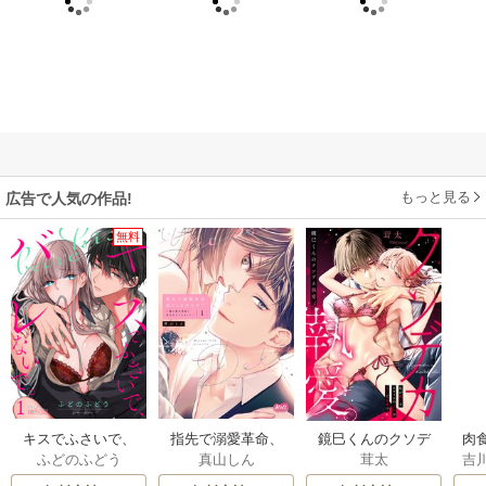
もっと見る
広告で人気の作品!
無料
キスでふさいで、
指先で溺愛革命、
鏡巳くんのクソデ
肉食
ふどのふどう
真山しん
茸太
吉
バレないで。
起こしませんか？
カ執愛。私が嫌い
ぎ
～謎の独身貴族に
なオフィスの王子
レ