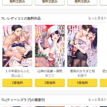
無料立読み
無料立読み
無料立読み
彼氏宣言されまし
はXLで変態！？
た～【単行本】
もっと見る
TL･レディコミの無料作品
１０年前からシた
山神の花嫁～寡黙
運命のカラダと別
恋
栗山あこ
茸三三
杞憂千
かった。～理性爆
な旦那様に溢れる
れたい。～思い出
たち
散した幼馴染のわ
ほど注がれる寵愛
したくなかった、
2冊無料
2冊無料
5冊無料
からせＨ（１）
～【TL版】 1巻
元カレとのズブズ
ブH（1）
もっと見る
TL(ティーンズラブ)の最新刊