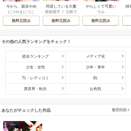
今から、親友やめ
同居している大魔
やらしくて可愛い
姉
につやまにつこ
雨世雨子
/
七咲で
ウル
ようか。～腐れ縁
法使い様の子づく
俺の凛ちゃん。～
し
ら
/
佐倉響
/
よな
同僚は甘い快楽で
り事情 こっそり家
隣人後輩くんのイ
っ
無料立読み
無料立読み
無料立読み
が月見
私を壊す～
を出るつもりが、
キすぎた執着にハ
絶倫えっちで蕩け
メ堕とされる～
るほど溺愛されて
その他の人気ランキングをチェック！
ます
総合ランキング
メディア化
少女・女性
少年・青年
TL・レディコミ
BL
異世界・転生
お色気
履歴削除
あなたがチェックした作品