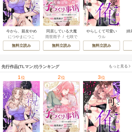
今から、親友やめ
同居している大魔
やらしくて可愛い
姉
につやまにつこ
雨世雨子
/
七咲で
ウル
ようか。～腐れ縁
法使い様の子づく
俺の凛ちゃん。～
し
ら
/
佐倉響
/
よな
同僚は甘い快楽で
り事情 こっそり家
隣人後輩くんのイ
っ
無料立読み
無料立読み
無料立読み
が月見
私を壊す～
を出るつもりが、
キすぎた執着にハ
絶倫えっちで蕩け
メ堕とされる～
るほど溺愛されて
もっと見る
先行作品(TLマンガ)ランキング
ます
1
2
3
位
位
位