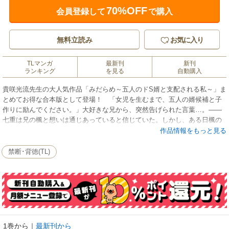
70%OFF
会員登録して
で購入
無料立読み
お気に入り
TLマンガ
最新刊
新刊
ランキング
を見る
自動購入
貴咲光流先生の大人気作品「みだらめ～五人のドS婿と支配される私～」ま
とめてお得な合本版として登場！ 「女児を生むまで、五人の婿候補と子
作りに励んでください。」大好きな兄から、突然告げられた言葉…。――
七重は兄の楓と想いは通じあっていると信じていた。しかし、ある日楓の
態度が急に変わってしまう。驚く間もなく、五人の婿候補を紹介されて、
作品情報をもっと見る
そのまま楓が見ている目の前で…。逃げたいのに、五人の指と舌が容赦な
く七重のカラダから快感を引き出してゆく。大好きな楓に見られたまま、
禁断･背徳(TL)
抱かれ続けるしかないの…！？ 本作品には「みだらめ～五人のドS婿と支
配される私～(1)～(4)」の内容が格納されてます。重複購入にお気を付けく
ださい。
1巻から
｜
最新刊から