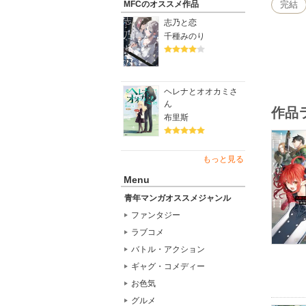
恋人にも
完結
MFCのオススメ作品
偶然にも
志乃と恋
千種みのり
人間不信
ヘレナとオオカミさ
ん
作品
布里斯
もっと見る
Menu
青年マンガオススメジャンル
ファンタジー
ラブコメ
バトル・アクション
ギャグ・コメディー
お色気
グルメ