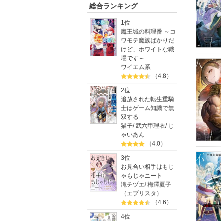
総合ランキング
1位
魔王城の料理番 ～コ
ワモテ魔族ばかりだ
けど、ホワイトな職
場です～
ワイエム系
（4.8）
2位
追放された転生重騎
士はゲーム知識で無
双する
猫子
/
武六甲理衣
/
じ
ゃいあん
（4.0）
3位
お見合い相手はもじ
ゃもじゃニート
滝チヅエ
/
梅澤夏子
（エブリスタ）
（4.6）
4位