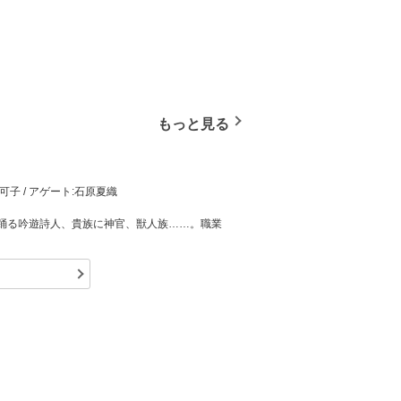
もっと見る
未可子 / アゲート:石原夏織
踊る吟遊詩人、貴族に神官、獣人族……。職業
呼んでいた。冒険者パーティ【武芸百般】を追い
さして立ち寄った酒場。不味い飯、周りの楽し
うにぬるい酒で流し込む……！「「「「人間な
はずが、その声は4人分だった──。それぞれに
画:フロンティアワークス
ン:野沢弘樹 / 色彩設計:近藤直登 / 美術監