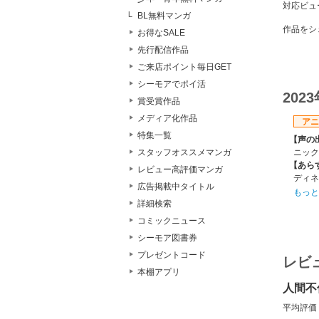
対応ビュ
BL無料マンガ
作品をシ
お得なSALE
先行配信作品
ご来店ポイント毎日GET
シーモアでポイ活
202
賞受賞作品
メディア化作品
アニ
特集一覧
【声の
ニック
スタッフオススメマンガ
【あら
レビュー高評価マンガ
ディネ
広告掲載中タイトル
と人種
もっと
出され
詳細検索
げな冒
コミックニュース
んて信
シーモア図書券
傷を持
【制作
プレゼントコード
レビ
GEEK
本棚アプリ
【スタ
人間不
原作:
監督:
平均評価
シリー