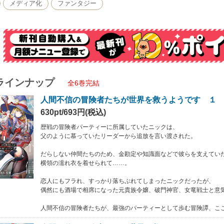
フラれ、すっかり落ちぶれてしまったニックだったが、
メディア化
ファンタジー
酒場で相席になった元貴族令嬢、破門神官、女竜戦士と意気投合する。
の冒険者たちが、最強のパーティーとして歩む冒険譚、ここに開幕！
ラインナップ
全6巻完結
人間不信の冒険者たちが世界を救うようです １
630pt/693円(税込)
歴戦の冒険者パーティーに所属していたニックは、
父のように慕っていたリーダーから追放を言い渡された。
だらしない仲間たちのため、金勘定や知識面などで彼らを支えてい
横領の濡れ衣を着せられて……。
恋人にもフラれ、すっかり落ちぶれてしまったニックだったが、
偶然にも酒場で相席になった元貴族令嬢、破門神官、女竜戦士と意
人間不信の冒険者たちが、最強のパーティーとして歩む冒険譚、こ