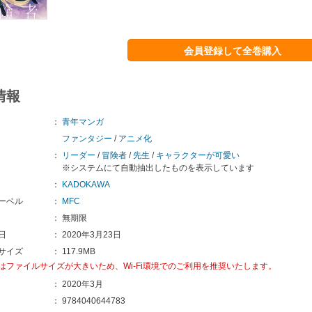
会員登録して全巻購入
情報
：
青年マンガ
ファンタジー
/
アニメ化
：
リーダー
/
冒険者
/
先生
/
キャラクターが可愛い
※システムにて自動抽出したものを表示しています
：
KADOKAWA
ーベル
：
MFC
：
無期限
日
：
2020年3月23日
サイズ
：
117.9MB
はファイルサイズが大きいため、Wi-Fi環境でのご利用を推奨いたします。
：
2020年3月
：
9784040644783