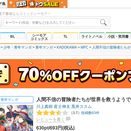
ア島
電子書籍ならコミックシーモア！
シーモア
BL
TL
ライトノベル
小説・実用書
コミックス
少年・青年マンガ
青年マンガ
KADOKAWA
MFC
人間不信の冒険者たちが
人間不信の冒険者たちが世界を救うようで
青年マンガ
川上真樹
富士伸太
黒井ススム
（3.7）
投稿数63件
レビューを書く
630pt/693円(税込)