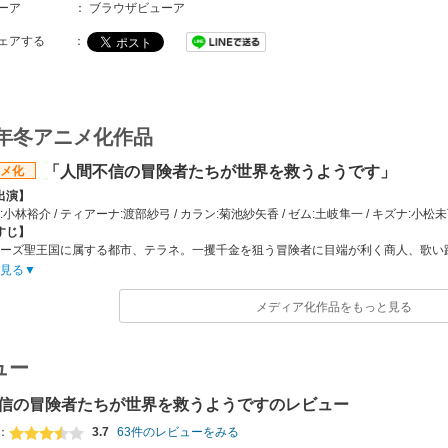
ーア
：
ブラウザビューア
ェアする
：
3年冬アニメ化作品
「人間不信の冒険者たちが世界を救うようです」
メ化
出演】
:小林裕介 / ティアーナ:渡部紗弓 / カラン:菊池紗矢香 / ゼム:土岐隼一 / キズナ:小松
すじ】
ーズ聖王国に属する都市、テラネ。一攫千金を狙う冒険者に目端が利く商人、歌い
のるつぼ、都市そのものがまるで迷宮であるかのようなその街を人は”迷宮都市”と
見る
、恋人にも騙され失意の軽戦士ニックもまた、この街の住人だった。全てに嫌気が
険者たち、相席のパッとしない連中……。うんざりする一切合切を、叩きつけるよ
メディア化作品をもっと見る
用出来るか！」」」」思わず、苛立ちや不満は口をついて出た。自分だけの思いの
つ彼らの、これが冒険の幕開けだ！！
会社】
ュー
TOYS
ッフ情報】
信の冒険者たちが世界を救うようですのレビュー
富士伸太（MFブックス/KADOKAWA刊） / キャラクター原案:黒井ススム / 原作企
いまざきいつき
：
3.7
63件のレビューをみる
ズ構成:いまざきいつき / キャラクターデザイン・総作画監督:長尾浩生 / プロップデザイ