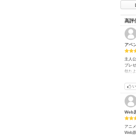
督:Se
楽制作
【音楽
高評
OP:土
【関連
公式
アベ
主人
プレ
似たよ
あー
なの
い
ザマァ
ただ
夢中
(22.
Web
1巻
それ
チー
アニ
また
Web