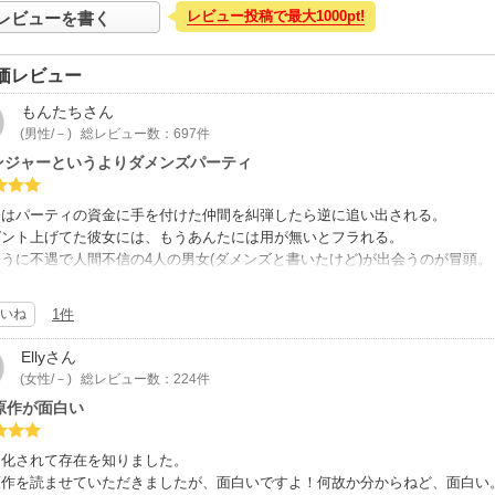
レビュー投稿で最大1000pt!
レビューを書く
oJungho / 美術設定:中原英統 / 助監督・撮影監督・編集:堀川和人 / 音楽:高橋諒 / 
協力:アップドリーム / アニメーション制作協力:アニメーションスタジオ・セブン
】
価レビュー
岐隼一「Glorious World」 / ED:阿部真央「Never Fear」
リンク】
もんたち
さん
サイト「人間不信の冒険者たちが世界を救うようです」
(男性/－)
総レビュー数：697件
ンジャーというよりダメンズパーティ
公はパーティの資金に手を付けた仲間を糾弾したら逆に追い出される。
ゼント上げてた彼女には、もうあんたには用が無いとフラれる。
うに不遇で人間不信の4人の男女(ダメンズと書いたけど)が出会うのが冒頭。
、また復讐拗らせ系かなと読んでると、4人とも能力はそれなりにあるけど、
で、シリアスな面もあるけど、懲りてねぇってどこかほんわかして読めます。
いね
1件
とかスッキリを読みたい人には物足りないと思います(いつかそういう場面も
、私はこういう漫画の方が何故か好きです。
Elly
さん
になるほどでは無いですが、最近読める程度のものもなかなか探せて無いので
(女性/－)
総レビュー数：224件
5追記上げ)
原作が面白い
に一回キャラのエロっぽい絵があるもののその後は無くてストーリー勝負。
ぞれの特性はあるものの大きなチートも無く、面白い。
トなりそうでコレ要らんなーとも思ったけど大した事無かった。
メ化されて存在を知りました。
、それぞれしょうもない一面があるので感情移入する漫画では無いかもだけど
原作を読ませていただきましたが、面白いですよ！何故か分からねど、面白い