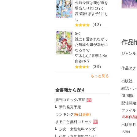
公爵令嬢は我が道を
場当たり的に行く
高瀬雛
/
ぽよ子
/
にも
し
（4.3）
5位
誰にも愛されなかっ
作品
た醜穢令嬢が幸せに
なるまで
ジャンル
空木おむ
/
青季ふゆ
/
白谷ゆう
（3.9）
作品タグ
もっと見る
出版社
雑誌・レ
全書籍から探す
DL期限
新刊コミック/書籍
配信開始
新刊発売予定
ファイル
ランキング
(毎日更新)
※本作品
まるごと無料コミック
出版年月
少女・女性無料マンガ
ISBN
少年・青年無料マンガ