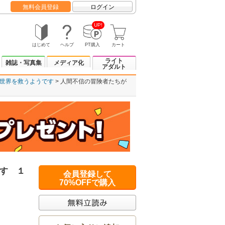
無料会員登録
ログイン
UP!
はじめて
ヘルプ
PT購入
カート
ライト
雑誌・写真集
メディア化
アダルト
世界を救うようです
人間不信の冒険者たちが
す １
会員登録して
70%OFFで購入