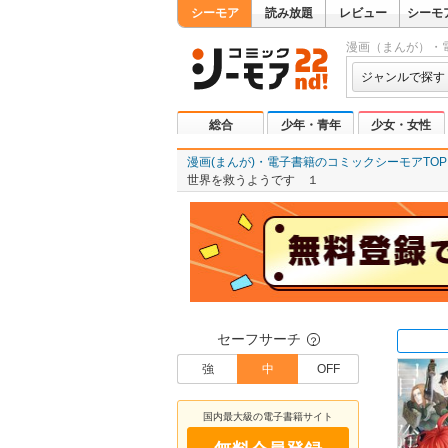
シーモア
読み放題
レビュー
シーモ
漫画（まんが）・
ジャンルで探す
総合
少年・青年
少女・女性
漫画(まんが)・電子書籍のコミックシーモアTOP
世界を救うようです １
セーフサーチ
？
強
中
OFF
国内最大級の電子書籍サイト