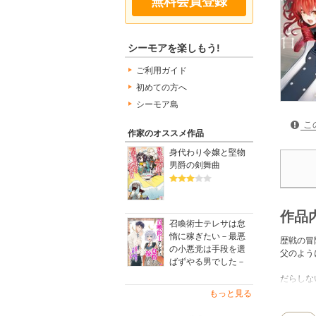
無料会員登録
シーモアを楽しもう!
ご利用ガイド
初めての方へ
シーモア島
こ
作家のオススメ作品
身代わり令嬢と堅物
男爵の剣舞曲
作品
召喚術士テレサは怠
惰に稼ぎたい－最悪
歴戦の冒
の小悪党は手段を選
父のよう
ばずやる男でした－
だらしな
横領の濡
もっと見る