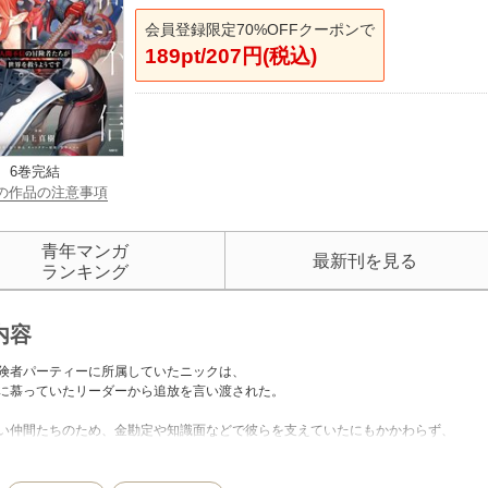
会員登録限定70%OFFクーポンで
189pt/207円(税込)
6巻完結
の作品の注意事項
青年マンガ
最新刊を見る
ランキング
内容
険者パーティーに所属していたニックは、
に慕っていたリーダーから追放を言い渡された。
い仲間たちのため、金勘定や知識面などで彼らを支えていたにもかかわらず、
れ衣を着せられて……。