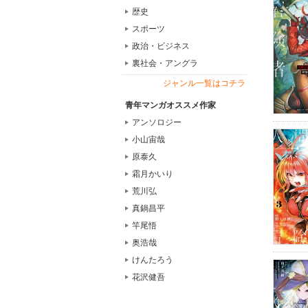
歴史
スポーツ
政治・ビジネス
裏社会・アングラ
ジャンル一覧はコチラ
青年マンガオススメ作家
アンソロジー
小山宙哉
原泰久
霜月かいり
荒川弘
真鍋昌平
竿尾悟
奥浩哉
けんたろう
花沢健吾