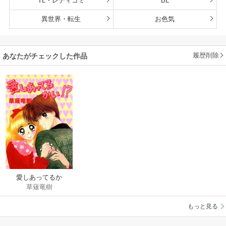
TL・レディコミ
BL
異世界・転生
お色気
履歴削除
あなたがチェックした作品
愛しあってるか
草薙竜樹
い！？
もっと見る