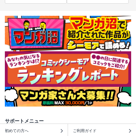
サポートメニュー
初めての方へ
ご利用ガイド