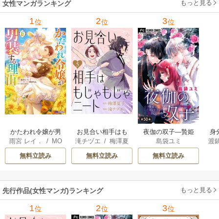
もっと見る
女性マンガランキング
1
2
3
位
位
位
かたわれ令嬢が男
お見合い相手はも
夜伽の双子―贄姫
身
雨宮 レイ．
/
MO
滝チヅエ
/
梅澤夏
島袋ユミ
渡
装する理由（コミ
じゃもじゃニート
は二人の王子に愛
恋
NA
/
SORAJIMA
子（エブリスタ）
ック）
される―【マイク
無料立読み
無料立読み
無料立読み
ロ】
もっと見る
先行作品(女性マンガ)ランキング
1
2
3
位
位
位