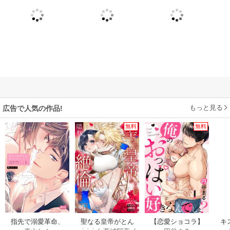
もっと見る
広告で人気の作品!
無料
無料
指先で溺愛革命、
聖なる皇帝がとん
【恋愛ショコラ】
キ