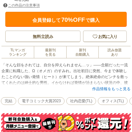
この作品の注意事項
70%OFF
会員登録して
で購入
無料立読み
お気に入り
TLマンガ
最新刊
新刊
読み放題
ランキング
を見る
自動購入
あり
「そんな顔をされては、自分を抑えられません…ッ」――念願だった一流
企業に転職した、Ω（オメガ）のすみれ。出社初日に突然、今まで体験し
たことのない強い発情（ヒート）が来てしまう。絶体絶命のピンチを救っ
てくれたのは紳士的な男性。イかなければ発情が治まらない状況の中、彼
に触られただけで電気が走ったような快感が体を襲う。太くて長い指でナ
作品情報をもっと見る
カをかき回されたら、床に滴るほどぐしょぐしょに濡れてしまって…？
「力を抜いて、僕に任せて」初対面の人なのに、どうしてこんなに気持ち
完結
電子コミック大賞2023
社内恋愛(TL)
オフィス(TL)
いいの…？ ――もしも彼が私の“運命”だとしたら。本能に翻弄される艶麗
オメガバースTL！