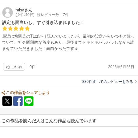
す。発情による本能と理性の攻防もドキドキするし、この先の番化、結婚
への気持ちが昂っていきます。もちろん絵も綺麗で表情もグッときます。
misa
さん
2人の始まりが発情からだったので、30話続いてもちょっとした事でドキ
(女性/40代)
総レビュー数：7件
ドキし合う関係が楽しいです。久しぶりに男女の恋愛漫画読みました(笑)
設定も面白いし、すぐ引き込まれました！
最近は幼馴染のTLばかり読んでいましたが、最初の設定からいつもと違っ
ていて、社会問題的な角度もあり、最後までドキドキハラハラしながら読
ませていただきました！面白かったです♫
0件
2026年6月25日
いいね
830件すべてのレビューをみる
この作品をシェアしよう
この作品を読んだ人はこんな作品も読んでいます