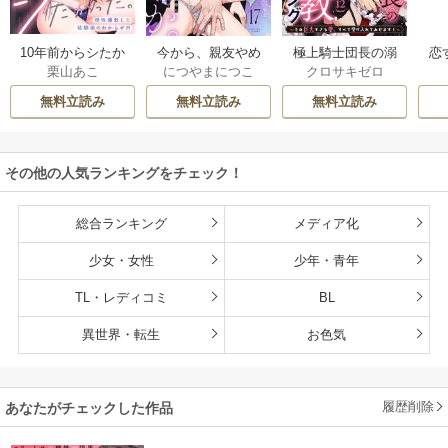
10年前からシたか
今から、親友やめ
極上騎士団長の溺
恋
栗山あこ
につやまにつこ
クロサキゼロ
った。～理性爆散
ようか。～腐れ縁
愛調教～その巨大
たち
した幼馴染のわか
同僚は甘い快楽で
すぎる愛、すべて
無料立読み
無料立読み
無料立読み
らせＨ
私を壊す～
受け入れてみせま
す！～
その他の人気ランキングをチェック！
総合ランキング
メディア化
少女・女性
少年・青年
TL・レディコミ
BL
異世界・転生
お色気
履歴削除
あなたがチェックした作品