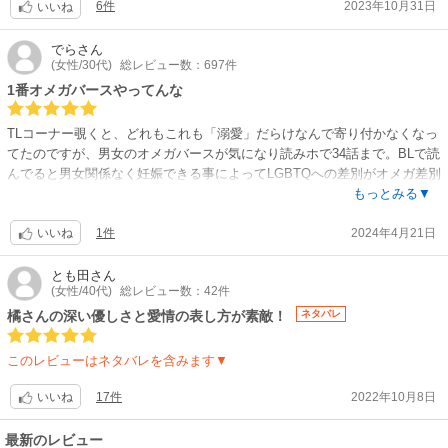
6件
2023年10月31日
いいね
｢この人と結婚するのかぁ｣と思うと、人生の荷物を背負うような感覚でし
た。
でら
さん
ですが、不思議なことにその子だけは、本人がどうして欲しいか、どうす
(女性/30代)
総レビュー数：697件
れば笑顔になるか、何故か先に読めるんです。
1番オメガバースやってんな
相手も僕の事が気になっていて｢○○さん、愛してる！と、涙ながらに独り
言を言っているのを聞いてしまいました。○○さんはもちろん僕の名前で
TLコーナー覗くと、どれもこれも「溺愛」だらけなんで寄り付かなくなっ
す。
てたのですが、男女のオメガバースが気になり読みホで34話まで。BLで読
その後しばらくして、付き合い始めたのですが驚きでした。相手の気持ち
んでると男女関係なく妊娠できる事によってLGBTQへの差別がオメガ差別
が手に取るように分かるんです。どうしてあげれば嬉しい気持ちにさせて
にすり替わるだけの話が多いのですが、つまりは世の中の差別全てに言え
もっとみる▼
あげられるか、全部先回って分かるんです。
ることと同じだというのがこの作品では上手に描けていると思います。
セッ○○も同じでした。相手がしてほしいこと、どうしたら気持ちよくして
1件
2024年4月21日
遼二とすみれも良いです。極端な性格でなく、揺れ幅があって、矢面に立
いいね
あげられるか、どんな事をしてほしいのか、全部読めて、毎回いつも混じ
つ場面でも人間らしい迷いと誠実な心を持っているのが共感しつつ読めま
りあって一つになっていく、そんな愛し合いができました。
した。お互いに相手に相応しい人間になろうと努力する姿も。脇役は、話
とも田
さん
ですが、彼女の方が結婚予定前に、脳出血で急死してしまい、僕は半身も
(女性/40代)
総レビュー数：42件
数が長くなるとごちゃごちゃしそうなのですが、序盤は薄っすらと存在感
ぎ取られた思いで、その後も誰とも恋愛することはありませんでした。
を残して燻らせて、ただの当て馬にせずに一人の人間として描いているの
橘さんの深い優しさと愛情の表し方が素敵！
ネタバレ
そんな僕の経験ですが、赤い糸ならぬ、下半身が教えてくれる結婚相手っ
が好感持てました。そこに人間性の可能性も感じさせて、こういう積み重
て、ホントにいるんです。
ねが他者を理解することにつながるんだと思えます。陸も芽ぐ実も好きで
このレビューはネタバレを含みます▼
す。βーズなども、マイノリティに対する態度の違いを上手く役割分担さ
せてて見易い。デンマークで出会う人達も良いし、作者さん目線の日本の
17件
2022年10月8日
いいね
解像度が全く同意です。色々オメガバースあるあるな問題も起きつつ、で
も致命傷にならない程度の大げさにやりすぎないのが自分的には好きで
最新のレビュー