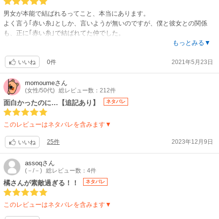
男女が本能で結ばれるってこと、本当にあります。
よく言う｢赤い糸｣としか、言いようが無いのですが、僕と彼女との関係
も、正に｢赤い糸｣で結ばれてた仲でした。
それも本能そのものが関係して。
もっとみる▼
彼女は知り合い(８才上の男の先輩)の妹で、僕と生まれたのが一週間後の
0件
2021年5月23日
同い年の子でした。
いいね
初めて出会ったのは、そのお宅に22才の時仕事で呼ばれて初めてお邪魔し
た時です。その時、上がった座敷の長テーブルにその子も、先輩や母親と
momoume
さん
(女性/50代)
総レビュー数：212件
一緒にテーブルにいて、何をするでもなく(ポテチか何かでお茶飲んでたか
な？)座って鋳ました。
面白かったのに…【追記あり】
ネタバレ
その時です。初めて行き合ったその子に対して
｢この人だ。僕がイレるのは！｣
このレビューはネタバレを含みます▼
と、心の奥底から頭のてっぺんまで、その思いが貫いて行ったんです。
その子はかわいいとか美人とかでなく、いつもふてくされて｢ったく、や
25件
2023年12月9日
いいね
んなっちゃうな｣と言うような表情で、他の子と混ざったら垢抜けない、
逆に｢奥さんにしたくない｣方の子でした。
assoq
さん
後から分かったのですが、酒が強くその家にいくと、必ず缶ビール２本は
(－/－)
総レビュー数：4件
開けて酔ってました。
橘さんが素敵過ぎる！！
ネタバレ
仕事は、高卒後どこかの会社に勤めていたけど辞めてしまい、出会った時
は｢家事手伝い｣。
このレビューはネタバレを含みます▼
僕は当時片想いの別の人がいましたから初めて会った時、起きた気持ちは
複雑なものでした。