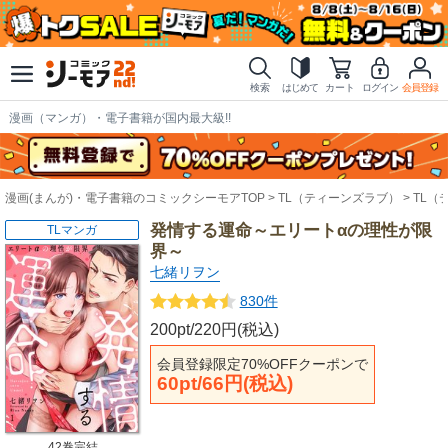
検索
はじめて
カート
ログイン
会員登録
漫画（マンガ）・電子書籍が国内最大級!!
漫画(まんが)・電子書籍のコミックシーモアTOP
TL（ティーンズラブ）
TL（
発情する運命～エリートαの理性が限
TLマンガ
界～
七緒リヲン
830件
200pt/220円(税込)
会員登録限定70%OFFクーポンで
60pt/66円(税込)
42巻完結