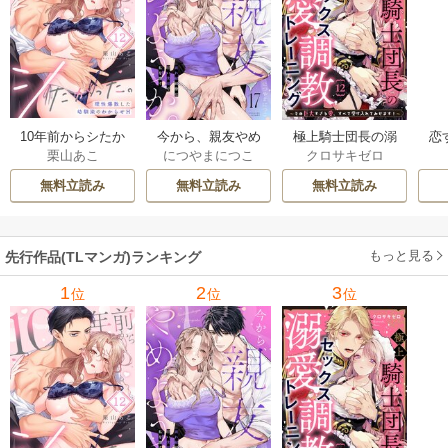
10年前からシたか
今から、親友やめ
極上騎士団長の溺
恋
栗山あこ
につやまにつこ
クロサキゼロ
った。～理性爆散
ようか。～腐れ縁
愛調教～その巨大
たち
した幼馴染のわか
同僚は甘い快楽で
すぎる愛、すべて
無料立読み
無料立読み
無料立読み
らせＨ
私を壊す～
受け入れてみせま
す！～
もっと見る
先行作品(TLマンガ)ランキング
1
2
3
位
位
位