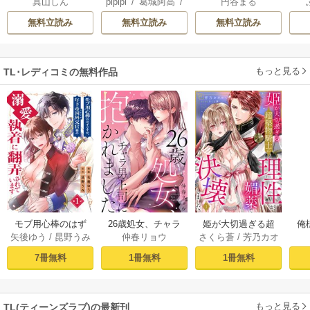
真山しん
pipipi
/
葛城阿高
/
円谷まる
起こしませんか？
だ隠れ絶倫だった
俺のおっぱい好き
長谷川ゆう
～謎の独身貴族に
件【単話】
なんでしょ?
無料立読み
無料立読み
無料立読み
彼氏宣言されまし
た～【単行本】
もっと見る
TL･レディコミの無料作品
モブ用心棒のはず
26歳処女、チャラ
姫が大切過ぎる超
俺
矢後ゆう
/
昆野うみ
仲春リョウ
さくら蒼
/
芳乃カオ
ですが、年下帝国
男上司に抱かれま
堅物騎士の理性
結
ル
外交官（アイド
した【電子単行本
が、媚薬で決壊し
旦
7冊無料
1冊無料
1冊無料
ル）様の執着（溺
版おまけ付き】 1巻
ました。 1巻
す!
愛）に翻弄されて
います【単話版】 1
もっと見る
TL(ティーンズラブ)の最新刊
話