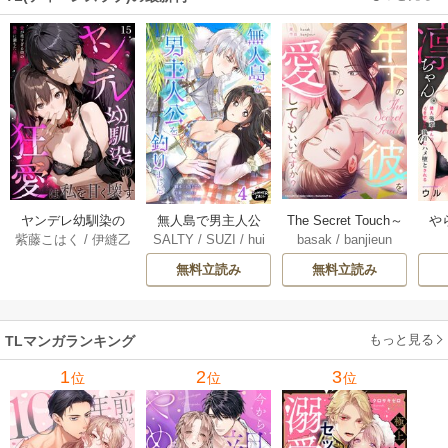
ヤンデレ幼馴染の
無人島で男主人公
The Secret Touch～
や
紫藤こはく
/
伊縫乙
SALTY
/
SUZI
/
hui
basak
/
banjieun
狂愛は私を甘く壊
を釣りました 4巻
年下の彼を愛して
俺
nttat
す ～愛が重すぎる
もいいですか？～
隣
無料立読み
無料立読み
彼の執着に満ちた
【タテヨミ】 27巻
キ
花園～【タテヨ
メ
ミ】 15巻
もっと見る
TLマンガランキング
1
2
3
位
位
位