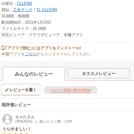
出版社：
CLLENN
雑誌：
乙女チック
/
TL CLLENN
DL期限：無期限
配信開始日：2021年1月23日
ファイルサイズ：16.2MB
対応ビューア：ブラウザビューア、本棚アプリ
｢アプリで読む｣にはアプリをインストール!
本棚アプリを
こちら
からインストールしてください
オススメレビュー
みんなのレビュー
レビューを書く
レビュー投稿で最大1000pt!
高評価レビュー
ちゃた
さん
(男性/60代～)
総レビュー数：15件
うらやましい！