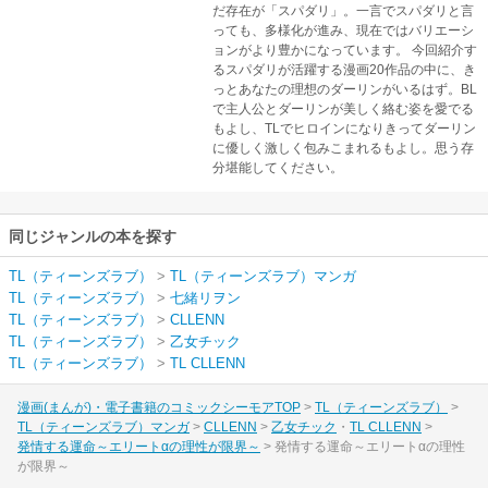
だ存在が「スパダリ」。一言でスパダリと言
っても、多様化が進み、現在ではバリエーシ
ョンがより豊かになっています。 今回紹介す
るスパダリが活躍する漫画20作品の中に、き
っとあなたの理想のダーリンがいるはず。BL
で主人公とダーリンが美しく絡む姿を愛でる
もよし、TLでヒロインになりきってダーリン
に優しく激しく包みこまれるもよし。思う存
分堪能してください。
同じジャンルの本を探す
TL（ティーンズラブ）
>
TL（ティーンズラブ）マンガ
TL（ティーンズラブ）
>
七緒リヲン
TL（ティーンズラブ）
>
CLLENN
TL（ティーンズラブ）
>
乙女チック
TL（ティーンズラブ）
>
TL CLLENN
漫画(まんが)・電子書籍のコミックシーモアTOP
TL（ティーンズラブ）
TL（ティーンズラブ）マンガ
CLLENN
乙女チック
TL CLLENN
発情する運命～エリートαの理性が限界～
発情する運命～エリートαの理性
が限界～