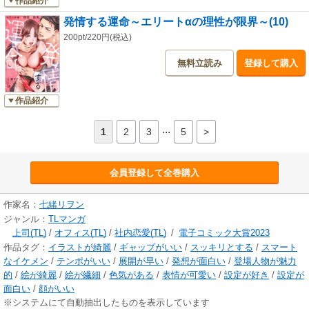
作品紹介
発情する運命～エリートαの理性が限界～(10)
200pt/220円(税込)
無料立読み
登録して購入
作品紹介
...
1
2
3
5
>
会員登録して全巻購入
作家名：
七緒リヲン
ジャンル：
TLマンガ
上司(TL)
/
オフィス(TL)
/
社内恋愛(TL)
/
電子コミック大賞2023
作品タグ：
イラストが綺麗
/
ギャップがいい
/
スッキリとする
/
スマート
なイケメン
/
テンポがいい
/
展開が早い
/
発想が面白い
/
登場人物が魅力
的
/
絵が綺麗
/
絵が繊細
/
色気がある
/
表情が可愛い
/
設定が好き
/
設定が
面白い
/
顔がいい
※システムにて自動抽出したものを表示しています