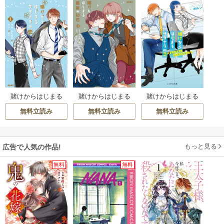
賭けからはじまる
賭けからはじまる
賭けからはじまる
サヨナラの恋
最後の初恋
サヨナラの恋
無料立読み
無料立読み
無料立読み
もっと見る
広告で人気の作品!
無料
無料