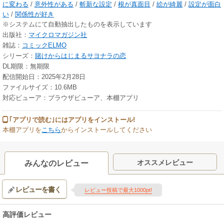
に変わる
/
意外性がある
/
斬新な設定
/
根が真面目
/
絵が綺麗
/
設定が面白
い
/
関係性が好き
※システムにて自動抽出したものを表示しています
出版社：
マイクロマガジン社
雑誌：
コミックELMO
シリーズ：
賭けからはじまるサヨナラの恋
DL期限：無期限
配信開始日：2025年2月28日
ファイルサイズ：10.6MB
対応ビューア：ブラウザビューア、本棚アプリ
｢アプリで読む｣にはアプリをインストール!
本棚アプリを
こちら
からインストールしてください
オススメレビュー
みんなのレビュー
レビューを書く
レビュー投稿で最大1000pt!
高評価レビュー