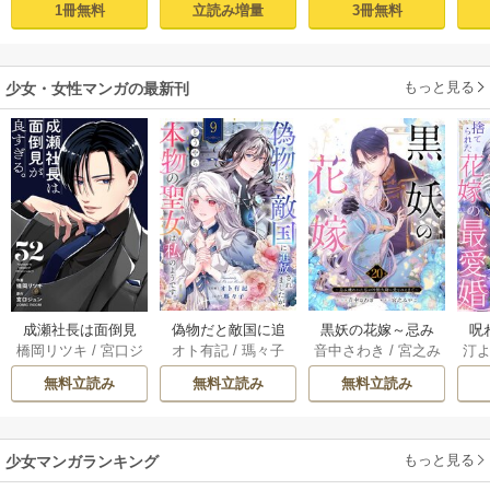
嬢は報復を誓いま
付】【電子限定特
人生は、今日でや
ぎ
1冊無料
立読み増量
3冊無料
した。1～魔導書の
典付】【シーモア
めることにします
力で祖国を叩き潰
限定特典付き】
～辺境で自由を満
します～
喫中なので、今さ
もっと見る
少女・女性マンガの最新刊
ら真の聖女と言わ
れても知りませ
ん！～ 1巻
成瀬社長は面倒見
偽物だと敵国に追
黒妖の花嫁～忌み
呪
橋岡リツキ
/
宮口ジ
オト有記
/
瑪々子
音中さわき
/
宮之み
汀
が良すぎる。【単
放されましたが、
嫌われた私が冷酷
ら
ュン
/
COMIC ROO
やこ
話版】 52巻
どうやら本物の聖
大尉に愛されるま
無料立読み
無料立読み
無料立読み
M
女は私のようで
で～ 20巻
す。 9巻
もっと見る
少女マンガランキング