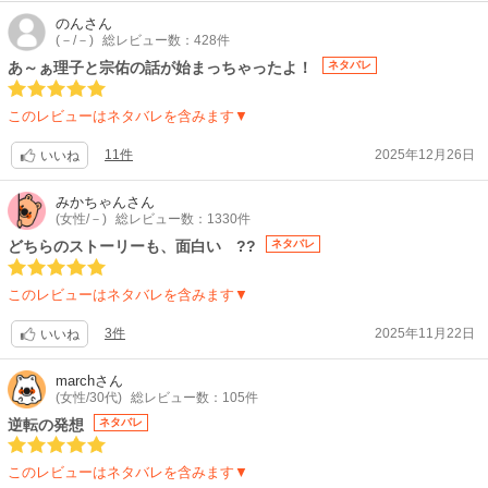
のん
さん
(－/－)
総レビュー数：428件
あ～ぁ理子と宗佑の話が始まっちゃったよ！
ネタバレ
このレビューはネタバレを含みます▼
11件
2025年12月26日
いいね
みかちゃん
さん
(女性/－)
総レビュー数：1330件
どちらのストーリーも、面白い ??
ネタバレ
このレビューはネタバレを含みます▼
3件
2025年11月22日
いいね
march
さん
(女性/30代)
総レビュー数：105件
逆転の発想
ネタバレ
このレビューはネタバレを含みます▼