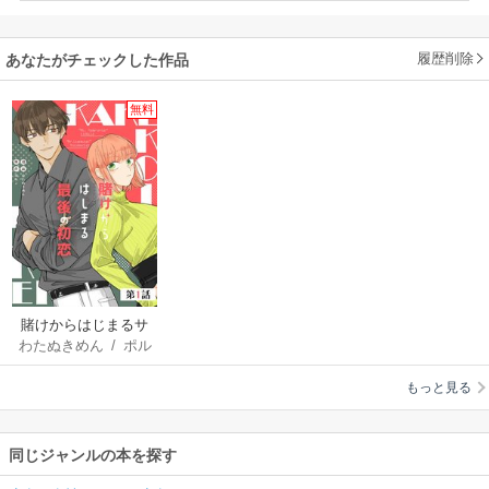
履歴削除
あなたがチェックした作品
無料
賭けからはじまるサ
わたぬきめん
/
ポル
ヨナラの恋【単話
ン
版】
もっと見る
同じジャンルの本を探す