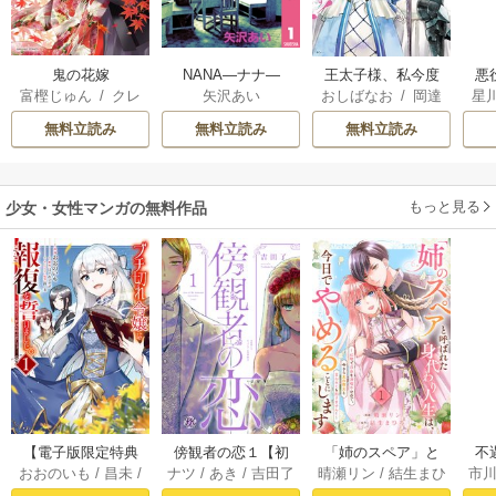
鬼の花嫁
NANA―ナナ―
王太子様、私今度
悪
富樫じゅん
/
クレ
矢沢あい
おしばなお
/
岡達
星
こそあなたに殺さ
ル
ハ
英茉
/
先崎真琴
の
れたくないんで
し
無料立読み
無料立読み
無料立読み
す！ ～聖女に嵌め
り
られた貧乏令嬢、
か
二度目は串刺し回
もっと見る
少女・女性マンガの無料作品
避します！～
【電子版限定特典
傍観者の恋１【初
「姉のスペア」と
不
おおのいも
/
昌未
/
ナツ
/
あき
/
吉田了
晴瀬リン
/
結生まひ
市
付き】ブチ切れ令
回限定ペーパー
呼ばれた身代わり
ー
はぐれメタボ
ろ
わ