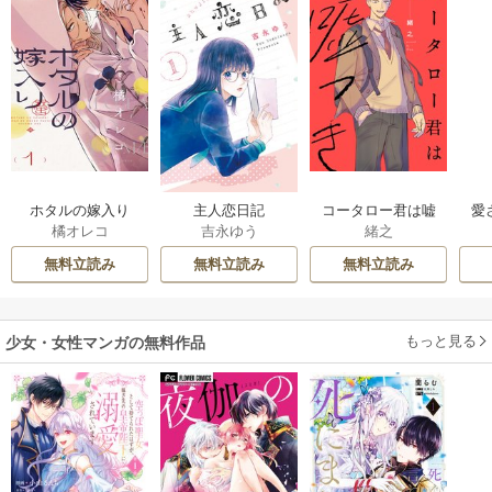
ホタルの嫁入り
主人恋日記
コータロー君は嘘
愛
橘オレコ
吉永ゆう
緒之
つき 単行本版
無料立読み
無料立読み
無料立読み
もっと見る
少女・女性マンガの無料作品