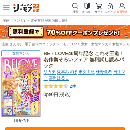
検索
はじめて
カート
ログイン
会員登録
漫画（マンガ）・電子書籍が国内最大級!!
漫画(まんが)・電子書籍のコミックシーモアTOP
少女・女性マンガ
女性マンガ
BE・LOVE40周年記念 これぞ王道！
女性マンガ
名作勢ぞろいフェア 無料試し読みパ
ック
リカチ
愛本みずほ
末次由紀
杜野亜希
日生マ
ユ
雲田はるこ
2件
0pt/0円(税込)
1巻配信中