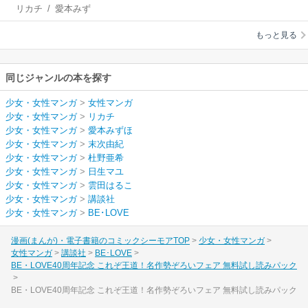
リカチ
/
愛本みず
念 これぞ王道！名作
ほ
/
末次由紀
/
杜野
勢ぞろいフェア 無料
もっと見る
亜希
/
日生マユ
/
雲
試し読みパック
田はるこ
同じジャンルの本を探す
少女・女性マンガ
>
女性マンガ
少女・女性マンガ
>
リカチ
少女・女性マンガ
>
愛本みずほ
少女・女性マンガ
>
末次由紀
少女・女性マンガ
>
杜野亜希
少女・女性マンガ
>
日生マユ
少女・女性マンガ
>
雲田はるこ
少女・女性マンガ
>
講談社
少女・女性マンガ
>
BE･LOVE
漫画(まんが)・電子書籍のコミックシーモアTOP
少女・女性マンガ
女性マンガ
講談社
BE･LOVE
BE・LOVE40周年記念 これぞ王道！名作勢ぞろいフェア 無料試し読みパック
BE・LOVE40周年記念 これぞ王道！名作勢ぞろいフェア 無料試し読みパック