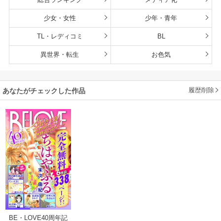
少女・女性
少年・青年
TL・レディコミ
BL
異世界・転生
お色気
履歴削除
あなたがチェックした作品
BE・LOVE40周年記