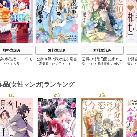
s
無料立読み
無料立読み
無料立読み
城の料理番 ～コワモ
公爵令嬢は我が道を場当
辺境の貧乏伯爵に嫁ぐこ
お見
ワイエム系
高瀬雛
/
ぽよ子
/
にもし
深山じお
/
花波薫歩
/
ボダッ
滝チヅ
族ばかりだけど、ホ
たり的に行く
とになったので領地改革
クス
イトな職場です～
に励みます ～the letter
from Boule～
作品(女性マンガ)ランキング
1位
2位
3位
s