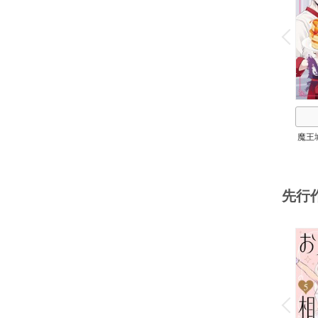
o
v
P
r
e
i
u
魔王
テ魔
ワ
先行
o
v
P
r
e
i
u