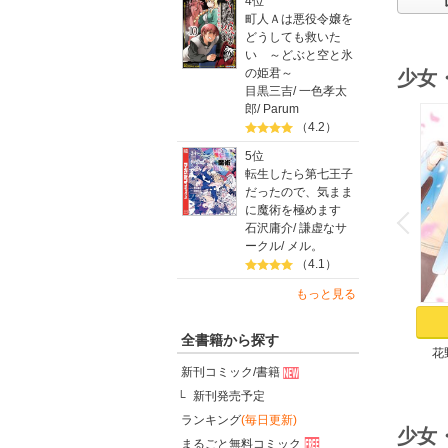
4位
町人Ａは悪役令嬢を
どうしても救いた
い ～どぶと空と氷
の姫君～
少女
目黒三吉
/
一色孝太
郎
/
Parum
（4.2）
5位
転生したら第七王子
だったので、気まま
o
v
に魔術を極めます
P
r
e
i
u
石沢庸介
/
謙虚なサ
ークル
/
メル。
（4.1）
もっと見る
全書籍から探す
花
新刊コミック/書籍
新刊発売予定
ランキング
(毎日更新)
少女
まるごと無料コミック