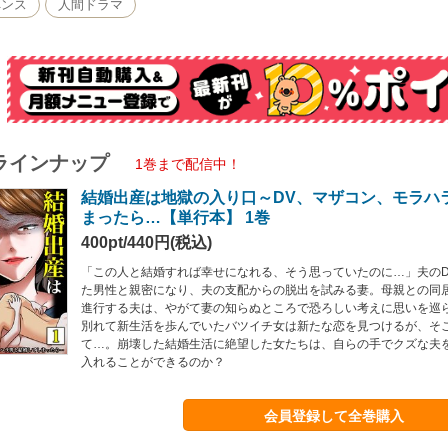
ペンス
人間ドラマ
ラインナップ
1巻まで配信中！
結婚出産は地獄の入り口～DV、マザコン、モラハ
まったら…【単行本】 1巻
400pt/440円(税込)
「この人と結婚すれば幸せになれる、そう思っていたのに…」夫のD
た男性と親密になり、夫の支配からの脱出を試みる妻。母親との同
進行する夫は、やがて妻の知らぬところで恐ろしい考えに思いを巡
別れて新生活を歩んでいたバツイチ女は新たな恋を見つけるが、そ
て…。崩壊した結婚生活に絶望した女たちは、自らの手でクズな夫
入れることができるのか？
会員登録して全巻購入