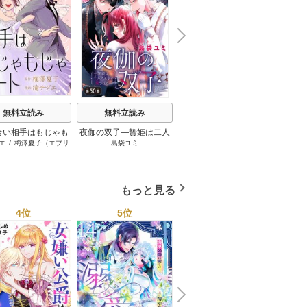
N
x
e
t
身分差に終わった恋を、
無料立読み
無料立読み
渡鍋ぽんず
/
STUDIO ZOON
今さらですが。
合い相手はもじゃも
夜伽の双子―贄姫は二人
女嫌い
エ
/
梅澤夏子（エブリ
島袋ユミ
う
じゃニート
の王子に愛される―【マ
令嬢に
スタ）
イクロ】
もっと見る
4位
5位
6位
N
x
e