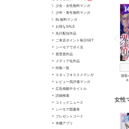
少女・女性無料マンガ
少年・青年無料マンガ
BL無料マンガ
お得なSALE
o
v
先行配信作品
P
r
e
i
u
ご来店ポイント毎日GET
シーモアでポイ活
賞受賞作品
メディア化作品
特集一覧
スタッフオススメマンガ
寝取
木
鬼畜
レビュー高評価マンガ
広告掲載中タイトル
詳細検索
女性
コミックニュース
シーモア図書券
プレゼントコード
本棚アプリ