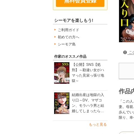
無料会員登録
シーモアを楽しもう!
ご利用ガイド
初めての方へ
シーモア島
こ
作家のオススメ作品
【公開】SNS【処
刑】～勘違い女がハ
マった見栄っ張り地
獄～
作品
結婚出産は地獄の入
り口～DV、マザコ
「この人
ン、モラハラ男と結
妻。母親
婚してしまったら…
歩んでい
限り、幸
もっと見る