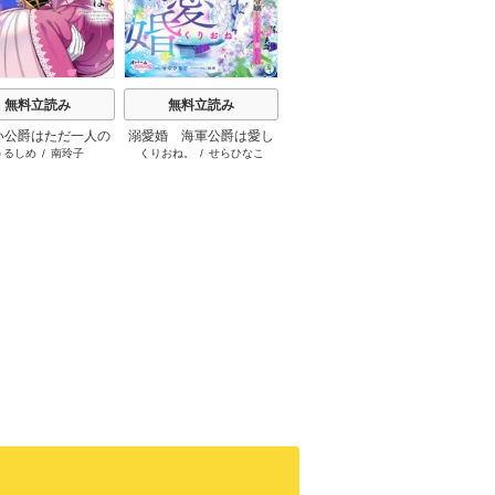
t
無料立読み
無料立読み
無料立読み
い公爵はただ一人の
溺愛婚 海軍公爵は愛し
クズの噛み跡【マイク
わたし
うるしめ
/
南玲子
くりおね。
/
せらひなこ
真村澪生
真山り
にのみ恋をする（分
の薄幸令嬢をなんとして
ロ】
冊版）
も妻にしたい