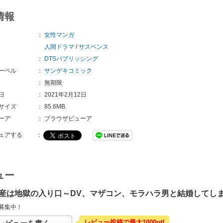
情報
：
女性マンガ
人間ドラマ
/
サスペンス
：
DTSパブリッシング
ーベル
：
サンゲキコミック
：
無期限
日
：
2021年2月12日
サイズ
：
85.6MB
ーア
：
ブラウザビューア
ェアする
：
ュー
産は地獄の入り口～DV、マザコン、モラハラ男と結婚してし
募集中！
レビュー投稿で最大1000pt!