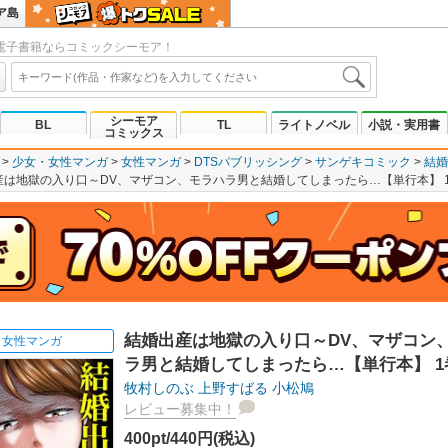
ア島
電子書籍ならコミックシーモア！
シーモア
BL
TL
ライトノベル
小説・実用書
コミックス
少女・女性マンガ
女性マンガ
DTSパブリッシング
サンゲキコミック
結婚
産は地獄の入り口～DV、マザコン、モラハラ男と結婚してしまったら…【単行本】 
結婚出産は地獄の入り口～DV、マザコン
女性マンガ
ラ男と結婚してしまったら…【単行本】 1
牧村しのぶ
上野すばる
小松鳩
レビュー募集中！
400pt/440円(税込)