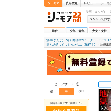
シーモア
読み放題
レビュー
シーモ
漫画（まんが）・
ジャンルで探す
総合
少年・青年
少女・女性
漫画(まんが)・電子書籍のコミックシーモアTOP
男と結婚してしまったら…【単行本】
結婚出
セーフサーチ
？
強
中
OFF
国内最大級の電子書籍サイト