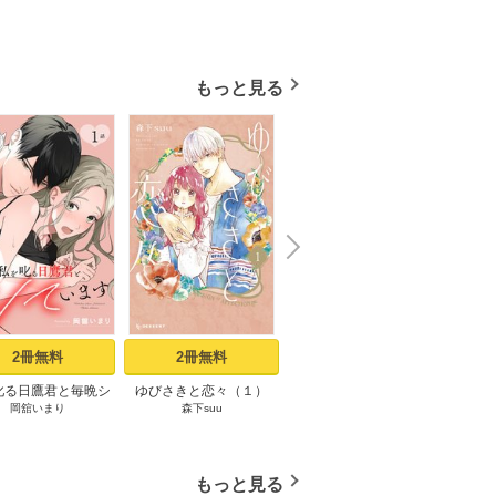
もっと見る
N
x
e
t
2冊無料
2冊無料
1冊無料
叱る日鷹君と毎晩シ
ゆびさきと恋々（１）
低体温男子になつかれま
寝取ら
岡舘いまり
森下suu
三星マユハ
三
ます［ばら売り］ 第
した。【描き下ろしおま
鬼畜
1話
け付き特装版】 1巻
もっと見る