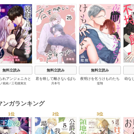
s
無料立読み
無料立読み
無料立読み
られアンジェニカと
君を映して離さない[ばら
夜明けを乞うけものたち
幼な
ノ枝純
/
三毛猫寅次
月本弓
堤翔
伯爵［ばら売り］ 14
売り] 25巻
[ばら売り] 28-29巻
巻
マンガランキング
1位
2位
3位