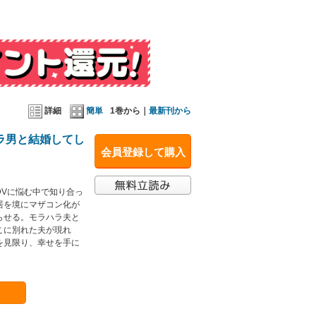
詳細
簡単
1巻から｜
最新刊から
ラ男と結婚してし
会員登録して購入
Vに悩む中で知り合っ
居を境にマザコン化が
らせる。モラハラ夫と
こに別れた夫が現れ
を見限り、幸せを手に