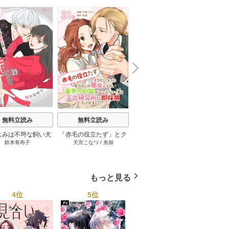
N
x
e
t
無料立読み
無料立読み
無料立読み
じみは不埒な飼い犬
「赤毛の役立たず」とク
100年の恋もさめなくて
この男
鈴木有布子
天宮こなつ
/
糸加
チキン
13巻
ビになった魔力なしの魔
［ばら売り］ 12巻
女ですが、「薬草の知識
がハンパない！」と王立
研究所に即採用されまし
もっと見る
た。[ばら売り] 31巻
4位
5位
6位