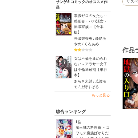
サス
サンゲキコミックのオススメ作
品
常識ゼロの女たち～
整形妻・パパ活女・
崩壊家族～【合本
版】
井出智香恵 / 藤島あ
やめ / くろあめ
作品
女は不倫を止められ
ない～アラサー女子
は不倫適齢期【単行
本】
あらき未紗 / 瓜渡モ
モ / 上野すばる
もっと見る
総合ランキング
1位
魔王城の料理番 ～コ
ワモテ魔族ばかりだ