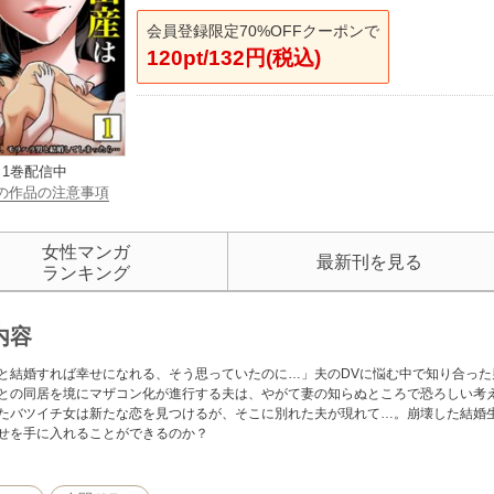
会員登録限定70%OFFクーポンで
120pt/132円(税込)
1巻配信中
の作品の注意事項
女性マンガ
最新刊を見る
ランキング
内容
と結婚すれば幸せになれる、そう思っていたのに…」夫のDVに悩む中で知り合っ
との同居を境にマザコン化が進行する夫は、やがて妻の知らぬところで恐ろしい考
たバツイチ女は新たな恋を見つけるが、そこに別れた夫が現れて…。崩壊した結婚
せを手に入れることができるのか？