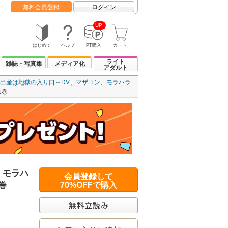
無料会員登録
ログイン
UP!
はじめて
ヘルプ
PT購入
カート
ライト
雑誌・写真集
メディア化
アダルト
出産は地獄の入り口～DV、マザコン、モラハラ
1巻
、モラハ
会員登録して
巻
70%OFFで購入