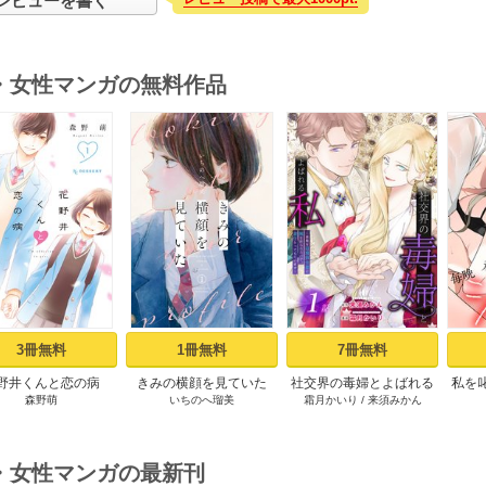
レビューを書く
・女性マンガの無料作品
s
3冊無料
1冊無料
7冊無料
野井くんと恋の病
きみの横顔を見ていた
社交界の毒婦とよばれる
私を
森野萌
いちのへ瑠美
霜月かいり
/
来須みかん
（１）
（１）
私～素敵な辺境伯令息に
てい
腕を折られたので、責任
とってもらいます～［ば
ら売り］ 第1話
・女性マンガの最新刊