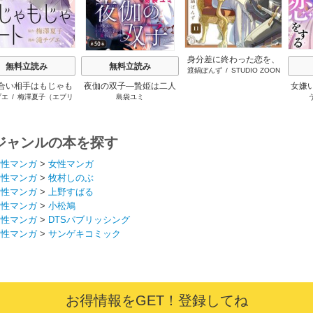
身分差に終わった恋を、
無料立読み
無料立読み
渡鍋ぽんず
/
STUDIO ZOON
今さらですが。
合い相手はもじゃも
夜伽の双子―贄姫は二人
女嫌
ヅエ
/
梅澤夏子（エブリ
島袋ユミ
じゃニート
の王子に愛される―【マ
令嬢
スタ）
イクロ】
ジャンルの本を探す
女性マンガ
>
女性マンガ
女性マンガ
>
牧村しのぶ
女性マンガ
>
上野すばる
女性マンガ
>
小松鳩
女性マンガ
>
DTSパブリッシング
女性マンガ
>
サンゲキコミック
お得情報をGET！登録してね