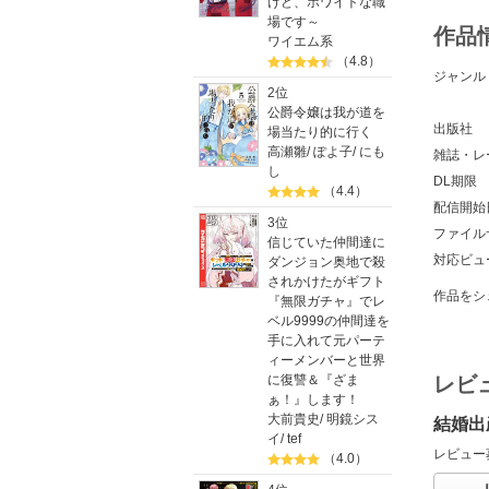
けど、ホワイトな職
場です～
作品
ワイエム系
（4.8）
ジャンル
2位
公爵令嬢は我が道を
出版社
場当たり的に行く
高瀬雛
/
ぽよ子
/
にも
雑誌・レ
し
DL期限
（4.4）
配信開始
3位
ファイル
信じていた仲間達に
対応ビュ
ダンジョン奥地で殺
されかけたがギフト
作品をシ
『無限ガチャ』でレ
ベル9999の仲間達を
手に入れて元パーテ
ィーメンバーと世界
に復讐＆『ざま
レビ
ぁ！』します！
大前貴史
/
明鏡シス
結婚出
イ
/
tef
レビュー
（4.0）