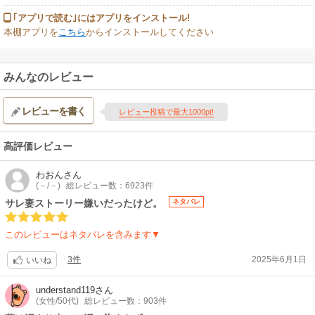
｢アプリで読む｣にはアプリをインストール!
本棚アプリを
こちら
からインストールしてください
みんなのレビュー
レビューを書く
レビュー投稿で最大1000pt!
高評価レビュー
わおん
さん
(－/－)
総レビュー数：6923件
サレ妻ストーリー嫌いだったけど。
ネタバレ
このレビューはネタバレを含みます▼
3件
2025年6月1日
いいね
understand119
さん
(女性/50代)
総レビュー数：903件