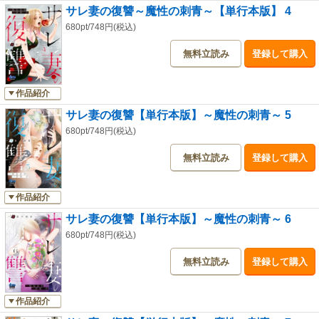
サレ妻の復讐～魔性の刺青～【単行本版】 4
680pt/748円(税込)
無料立読み
登録して購入
作品紹介
サレ妻の復讐【単行本版】～魔性の刺青～ 5
680pt/748円(税込)
無料立読み
登録して購入
作品紹介
サレ妻の復讐【単行本版】～魔性の刺青～ 6
680pt/748円(税込)
無料立読み
登録して購入
作品紹介