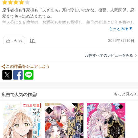
原作者様も作家様も『夫ざまぁ』系は珍しいのかな。復讐、人間関係、恋
愛まで色々詰め込まれてる。
主人公は２９歳主婦。お洒落も交際も我慢し、義母の介護に５年を費やし
た末、葬儀で夫の浮気を知る。
もっとみる▼
1件
2026年7月10日
まず夫。…やべえです。
いいね
能動的なのに被害者意識が強く、自分の事しか考えない。ユタカの言葉を
借りるなら「普通の人」。
53件すべてのレビューをみる
野次馬の青山。…やべえです。
この作品をシェアしよう
人を貶めるのが大好きな暇人。女性漫画だと後輩や親友にいそうだけど、
何故か関西弁男性。
個人的には主人公のお相手もやべえ。
もっと見る
広告で人気の作品!
すぐキレるし暴力的。周りが見えてない。
…全員問題あり。
立読み増量
構図やセンス、キャラ、台詞、展開まで全部どこか一昔前の漫画みたい。
共感しづらいところもある。
だけどやっぱりプロの仕事。とっても面白かったです！