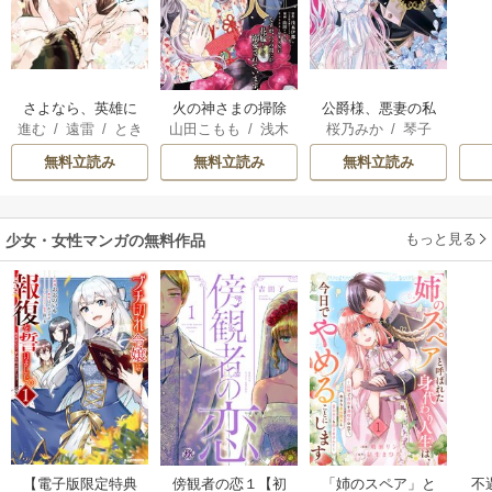
さよなら、英雄に
火の神さまの掃除
公爵様、悪妻の私
進む
/
遠雷
/
とき
山田こもも
/
浅木
桜乃みか
/
琴子
なった旦那様 ～
人ですが、いつの
はもう放っておい
間
伊都
/
SNC
ただ祈るだけの役
間にか花嫁として
てください
無料立読み
無料立読み
無料立読み
立たずな妻のはず
溺愛されています
でしたが……～
もっと見る
少女・女性マンガの無料作品
【電子版限定特典
傍観者の恋１【初
「姉のスペア」と
不