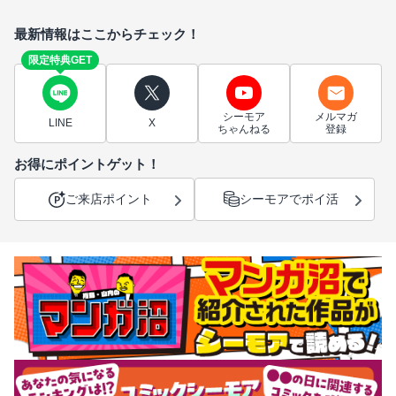
最新情報はここからチェック！
限定特典GET
シーモア
メルマガ
LINE
X
ちゃんねる
登録
お得にポイントゲット！
ご来店ポイント
シーモアでポイ活