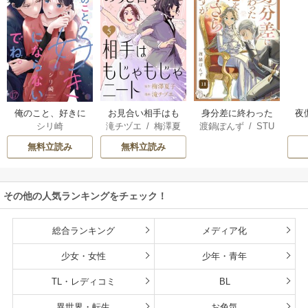
俺のこと、好きに
お見合い相手はも
身分差に終わった
夜
シリ崎
滝チヅエ
/
梅澤夏
渡鍋ぽんず
/
STU
ならないでね。
じゃもじゃニート
恋を、今さらです
は
子（エブリスタ）
DIO ZOON
が。
さ
無料立読み
無料立読み
その他の人気ランキングをチェック！
総合ランキング
メディア化
少女・女性
少年・青年
TL・レディコミ
BL
異世界・転生
お色気