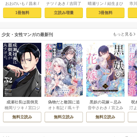
おおのいも
/
昌未
/
ナツ
/
あき
/
吉田了
晴瀬リン
/
結生まひ
市
付き】ブチ切れ令
回限定ペーパー
呼ばれた身代わり
ー
はぐれメタボ
ろ
わ
嬢は報復を誓いま
付】【電子限定特
人生は、今日でや
ぎ
1冊無料
立読み増量
3冊無料
した。1～魔導書の
典付】【シーモア
めることにします
力で祖国を叩き潰
限定特典付き】
～辺境で自由を満
します～
喫中なので、今さ
もっと見る
少女・女性マンガの最新刊
ら真の聖女と言わ
れても知りませ
ん！～ 1巻
成瀬社長は面倒見
偽物だと敵国に追
黒妖の花嫁～忌み
呪
橋岡リツキ
/
宮口ジ
オト有記
/
瑪々子
音中さわき
/
宮之み
汀
が良すぎる。【単
放されましたが、
嫌われた私が冷酷
ら
ュン
/
COMIC ROO
やこ
話版】 52巻
どうやら本物の聖
大尉に愛されるま
無料立読み
無料立読み
無料立読み
M
女は私のようで
で～ 20巻
す。 9巻