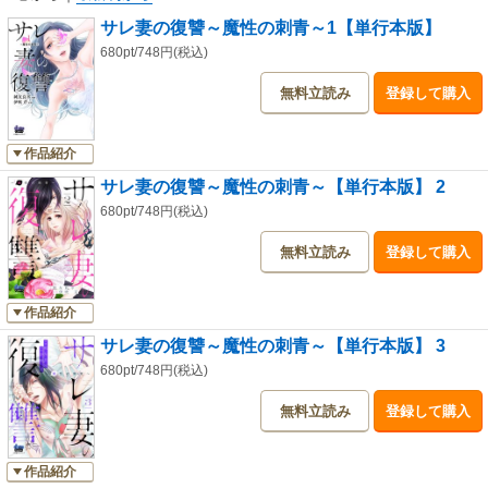
もらおうと考えた香蓮は一緒に物件を視察。なんとそこは柊哉が若い頃、
サレ妻の復讐～魔性の刺青～1【単行本版】
壁画を描いた店だった。
何か運命を感じる柊哉。香蓮の世話にはならないと言った柊哉だが、運命
680pt/748円(税込)
を賭けてもいい、と思い始める。
無料立読み
登録して購入
一方、離婚調停を長引かせようと一歩も譲らない規弘は、本社から孫会社
に左遷され、辺鄙な外国の島へ赴任することに。これでまた離婚話は進ま
ないと思惑通りでほくそ笑む規弘だったが、やってきた島はとんでもなく
作品紹介
未開発な土地で…!? どのキャラも曲者ぞろい、飽きさせない展開が盛り
だくさんの第8巻!!
サレ妻の復讐～魔性の刺青～【単行本版】 2
680pt/748円(税込)
無料立読み
登録して購入
作品紹介
サレ妻の復讐～魔性の刺青～【単行本版】 3
680pt/748円(税込)
無料立読み
登録して購入
作品紹介