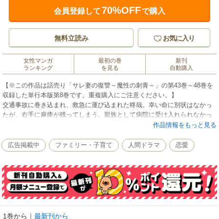
70%OFF
会員登録して
で購入
無料立読み
お気に入り
女性マンガ
最初の巻
新刊
ランキング
を見る
自動購入
【※この作品は話売り「サレ妻の復讐～魔性の刺青～」の第43巻～48巻を
収録した単行本版第8巻です。重複購入にご注意ください。】
交通事故に巻き込まれ、救急に運び込まれた柊哉。幸い命に別状はなかっ
たが、右手に麻痺が残ってしまう。親族として病院に受け入れられなかっ
た現実、そして柊哉からの結婚のプロポーズを断った香蓮は、後悔の念に
作品情報をもっと見る
駆られる。誰の助けもいらないと意地を張り続ける柊哉に、香蓮は一生柊
哉を支えようと誓う。タトゥーイストとしての道が断たれ、自暴自棄にな
広告掲載中
ファミリー・子育て
人間ドラマ
恋愛
っていた柊哉だったが、兄貴分のKに発破をかけられ、復活を目指してリハ
ビリを始める。
そんななか香蓮たちの周辺を愉快犯のごとくかき回し、悦に入っていた青
山は、
DV男から救った人形制作師の橋姫に好意を寄せ始め、橋姫の生活に世話を
焼き始める。
柊哉がリハビリの間、副業として柊哉にカフェレストランの店長をやって
1巻から
｜
最新刊から