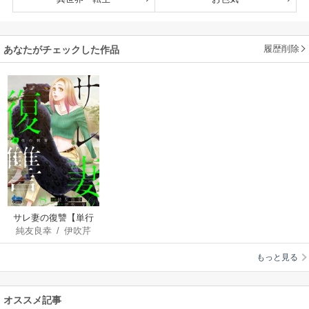
履歴削除
あなたがチェックした作品
サレ妻の復讐【単行
純友良幸
/
伊吹芹
本版】
もっと見る
オススメ記事