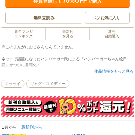
70%OFF
会員登録して
で購入
無料立読み
お気に入り
青年マンガ
最新刊
新刊
ランキング
を見る
自動購入
※このまんがにおじさんなんていません。
ネットで話題になったハンバーガー氏による『ハンバーガーちゃん絵日
記』がついに書籍化！
残念なこと、不憫なこと、自堕落な毎日…。
作品情報をもっと見る
おっさんの日常をJKに変換するだけでどうしてこんなにもおもしろいので
しょう…？
エッセイ
ギャグ・コメディー
どこか自分のことのように思えてしまう共感性・笑顔多めのコミックエッ
セイ！
1巻から
｜
最新刊から