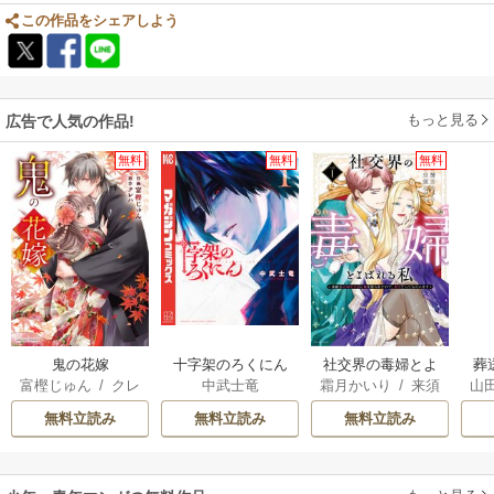
この作品をシェアしよう
もっと見る
広告で人気の作品!
無料
無料
無料
鬼の花嫁
十字架のろくにん
社交界の毒婦とよ
葬
富樫じゅん
/
クレ
中武士竜
霜月かいり
/
来須
山
ばれる私～素敵な
ハ
みかん
辺境伯令息に腕を
無料立読み
無料立読み
無料立読み
折られたので、責
任とってもらいま
す～