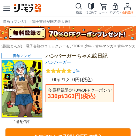
検索
はじめて
カート
ログイン
会員登録
漫画（マンガ）・電子書籍が国内最大級!!
漫画(まんが)・電子書籍のコミックシーモアTOP
少年・青年マンガ
青年マンガ
ハンバーガーちゃん絵日記
青年マンガ
ハンバーガー
1件
1,100pt/1,210円(税込)
会員登録限定70%OFFクーポンで
330pt/363円(税込)
1巻配信中