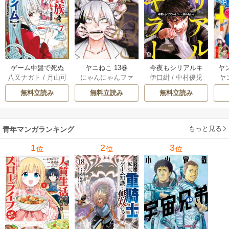
ゲーム中盤で死ぬ
ヤニねこ 13巻
今夜もシリアルキ
ヤ
八又ナガト
/
月山可
にゃんにゃんファ
伊口紺
/
中村優児
ヤ
悪役貴族に転生し
ラーと待ち合わせ 5
也
クトリー
たので、外れスキ
巻
無料立読み
無料立読み
無料立読み
ル【テイム】を駆
使して最強を目指
してみた 7巻
もっと見る
青年マンガランキング
1
2
3
位
位
位