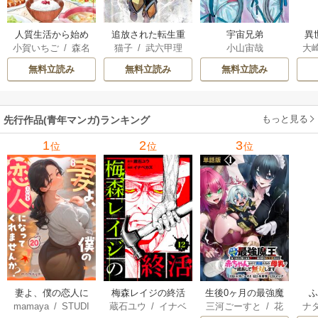
人質生活から始め
追放された転生重
宇宙兄弟
異
小賀いちご
/
森名
猫子
/
武六甲理
小山宙哉
大
るスローライフ
騎士はゲーム知識
は
尚
衣
/
じゃいあん
Ａ
で無双する
出
無料立読み
無料立読み
無料立読み
で
サ
もっと見る
先行作品(青年マンガ)ランキング
1
2
3
位
位
位
妻よ、僕の恋人に
梅森レイジの終活
生後0ヶ月の最強魔
mamaya
/
STUDI
蔵石ユウ
/
イナベ
三河ごーすと
/
花
ナ
なってくれません
王 食べるだけ強