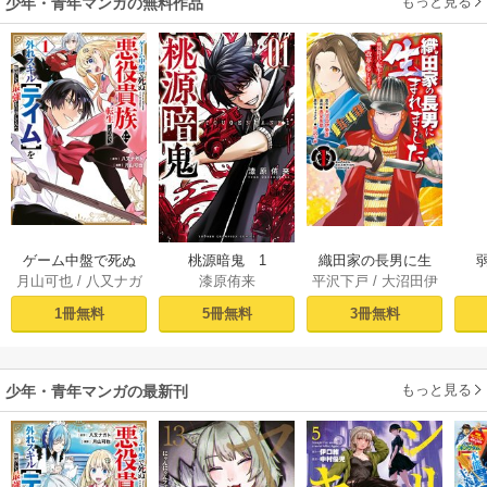
もっと見る
少年・青年マンガの無料作品
ゲーム中盤で死ぬ
桃源暗鬼 1
織田家の長男に生
月山可也
/
八又ナガ
漆原侑来
平沢下戸
/
大沼田伊
悪役貴族に転生し
まれました～戦国
ト
勢彦
/
逸見兎歌
たので、外れスキ
時代に転生したけ
1冊無料
5冊無料
3冊無料
ル【テイム】を駆
ど、死にたくない
使して最強を目指
ので改革を起こし
してみた（１）
ます～ 1
もっと見る
少年・青年マンガの最新刊