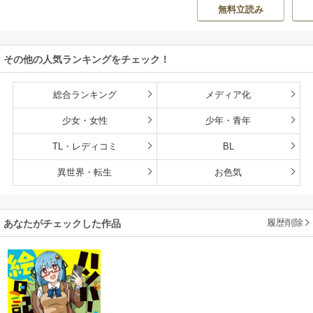
O ZOON
カズ
/
STUDIO ZO
房雪
/
マップ
核
か？
くなるチート能力
無料立読み
ON
持ち転生者だけど
赤ちゃんなので英
雄たちの母乳で成
その他の人気ランキングをチェック！
長して無双します
総合ランキング
メディア化
少女・女性
少年・青年
TL・レディコミ
BL
異世界・転生
お色気
履歴削除
あなたがチェックした作品