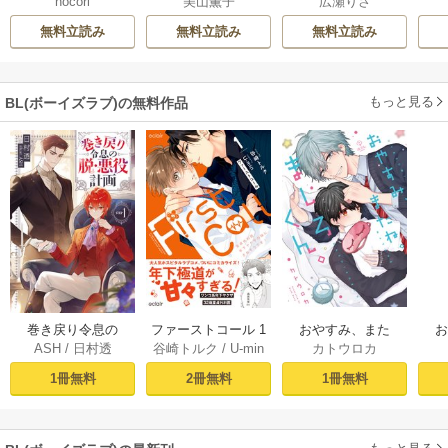
nocori
美山薫子
広瀬りさ
業は理想の飼い主
ィクション
運命と出会う
様【単行本版】
無料立読み
無料立読み
無料立読み
もっと見る
BL(ボーイズラブ)の無料作品
おやすみ、また
巻き戻り令息の
ファーストコール 1
カトウロカ
ASH
/
日村透
谷崎トルク
/
U-min
ね。ましろくん。
ね。
脱・悪役計画１
～童貞外科医、年
【電子限定漫画付
下ヤクザの嫁にさ
1冊無料
1冊無料
2冊無料
き】
れそうです！～
【単行本版(シーモ
ア限定描き下ろし