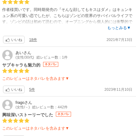
作者様買いです。同時期発売の『そんな顔してもキスはダメ』はキュンキ
ュン系の可愛い恋でしたが、こちらはゾンビの世界のサバイバルライフで
す。ゾンビの話は初めて読むので、オープニングから個人的には衝撃的で
した。
もっとみる▼
未知のウイルスによりゾンビ化してしまう世界で、逃げ延びる高校生・光
18件
2021年7月13日
と兄のような幼馴染みの藍。
いいね
家族のように育ってきた二人ですが…
あぁ、すみません。ネタバレなしで書くのが苦手なもので、どう書いたら
あい
さん
(女性/30代)
総レビュー数：1件
いいか混乱。
色々と嫌な衝撃的な事があって、書くとネタバレするので止めておきま
サブキャラも魅力的
ネタバレ
す。
ただ展開としては、恋も生き残りも、ゾンビの世界もどうなるのーーーっ
このレビューはネタバレを含みます▼
て、すごく気になる展開で、えぇ？ここで『続く』なの？ってところで終
わってます。何巻で完結かわかりませんが、完結してから読んでも良かっ
5件
2023年11月10日
いいね
たかなぁ、とも思いました。でも、気になって待てないだろうなとも思い
ます。
frago
さん
ひとつだけ、断言出来るのは面白いって事です。
(女性/－)
総レビュー数：442件
何か参考になるレビューじゃなくてすみません。
興味深いストーリーでした
ネタバレ
続き出たら編集、更新します。
このレビューはネタバレを含みます▼