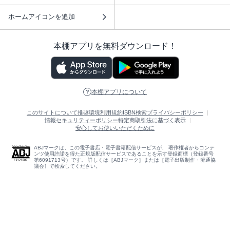
ホームアイコンを追加
本棚アプリを無料ダウンロード！
本棚アプリについて
このサイトについて
推奨環境
利用規約
ISBN検索
プライバシーポリシー
情報セキュリティーポリシー
特定商取引法に基づく表示
安心してお使いいただくために
ABJマークは、この電子書店・電子書籍配信サービスが、 著作権者からコンテ
ンツ使用許諾を得た正規版配信サービスであることを示す登録商標（登録番号
第6091713号）です。 詳しくは［ABJマーク］または［電子出版制作・流通協
議会］で検索してください。
(C)NTTソルマーレ