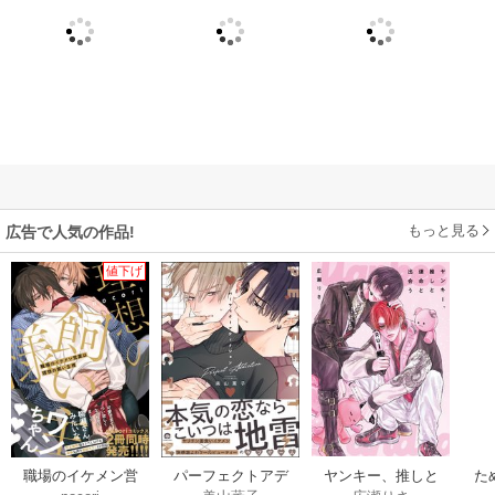
もっと見る
広告で人気の作品!
値下げ
職場のイケメン営
パーフェクトアデ
ヤンキー、推しと
た