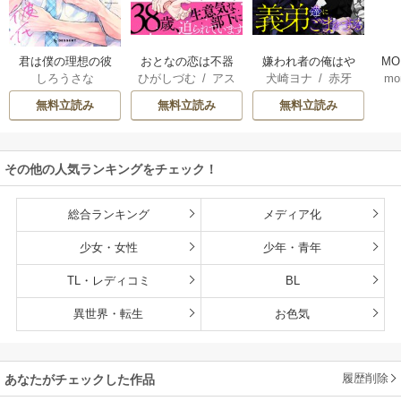
君は僕の理想の彼
おとなの恋は不器
嫌われ者の俺はや
MO
しろうさな
ひがしづむ
/
アス
犬崎ヨナ
/
赤牙
mo
氏
用なので
り直しの世界で義
U
ティル編集部
弟達にごまをする
無料立読み
無料立読み
無料立読み
（分冊版）
その他の人気ランキングをチェック！
総合ランキング
メディア化
少女・女性
少年・青年
TL・レディコミ
BL
異世界・転生
お色気
履歴削除
あなたがチェックした作品