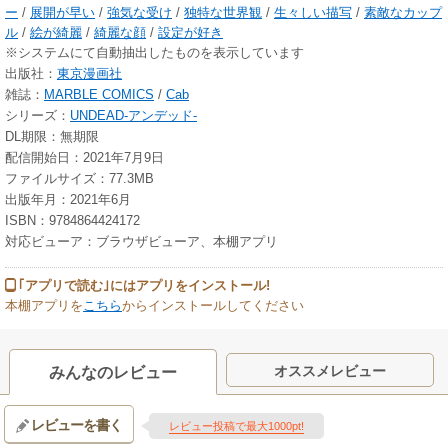
ー
/
展開が早い
/
強気な受け
/
独特な世界観
/
生々しい描写
/
素敵なカップ
ル
/
絵が綺麗
/
綺麗な顔
/
設定が好き
※システムにて自動抽出したものを表示しています
出版社：
東京漫画社
雑誌：
MARBLE COMICS
/
Cab
シリーズ：
UNDEAD-アンデッド-
DL期限：無期限
配信開始日：2021年7月9日
ファイルサイズ：77.3MB
出版年月：2021年6月
ISBN：9784864424172
対応ビューア：ブラウザビューア、本棚アプリ
｢アプリで読む｣にはアプリをインストール!
本棚アプリを
こちら
からインストールしてください
オススメレビュー
みんなのレビュー
レビューを書く
レビュー投稿で最大1000pt!