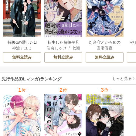
特級αの愛したΩ
転生した脇役平凡
灯台守とかもめの
や
神波アユミ
岩奇しゃけ
/
七瀬
吾妻香夜
な僕は、美形第二
子
か
おむ
王子をヤンデレに
無料立読み
無料立読み
無料立読み
してしまった【シ
ーモア限定版】
もっと見る
先行作品(BLマンガ)ランキング
1
2
3
位
位
位