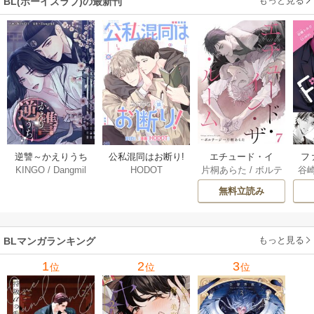
もっと見る
BL(ボーイズラブ)の最新刊
付き)】
逆讐～かえりうち
エチュード・イ
フ
公私混同はお断り!
KINGO
/
Dangmil
片桐あらた
/
ボルテ
谷
HODOT
～【タテヨミ】 36
ン・ザ・ルーム[Blu
～
【タテヨミ】 67巻
ージ
巻
Mellow] 7巻
下
無料立読み
【
ア
もっと見る
BLマンガランキング
1
2
3
位
位
位