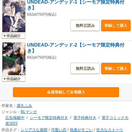
UNDEAD-アンデッド-1【シーモア限定特典付
き】
682pt/750円(税込)
無料立読み
登録して購入
作品紹介
UNDEAD-アンデッド-2【シーモア限定特典付
き】
682pt/750円(税込)
無料立読み
登録して購入
作品紹介
会員登録して全巻購入
作家名：
露久ふみ
ジャンル：
BLマンガ
広告掲載中
/
シーモア限定特典付き
/
電子特典付き
/
電子コミック大
賞2023
作品タグ：
シリアスな展開
/
可愛い恋
/
執着がすごい
/
壮大なストーリ