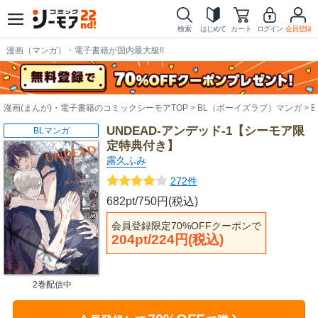
検索
はじめて
カート
ログイン
会員登録
漫画（マンガ）・電子書籍が国内最大級!!
漫画(まんが)・電子書籍のコミックシーモアTOP
BL（ボーイズラブ）マンガ
UNDEAD-アンデッド-1【シーモア限
BLマンガ
定特典付き】
露久ふみ
272件
682pt/750円(税込)
会員登録限定70%OFFクーポンで
204pt/224円(税込)
2巻配信中