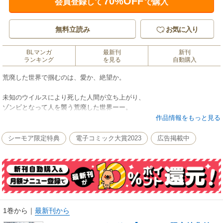
70%OFF
会員登録して
で購入
無料立読み
お気に入り
BLマンガ
最新刊
新刊
ランキング
を見る
自動購入
荒廃した世界で掴むのは、愛か、絶望か。
未知のウイルスにより死した人間が立ち上がり、
ゾンビとなって人を襲う荒廃した世界ーー。
ゾンビ化した母に襲われるも、兄のように慕っていた
作品情報をもっと見る
幼なじみ・藍と二人逃げ延びた高校生の光は、
突然身に降りかかった不幸を受け止めきれないでいた。
シーモア限定特典
電子コミック大賞2023
広告掲載中
一方、幼い頃から光を見守ってきた藍は…。
荒廃した土地で愛を掴めるか?!注目のアポカリプスBL！
※本コンテンツには、コミックシーモア限定特典が付与されています
1巻から
｜
最新刊から