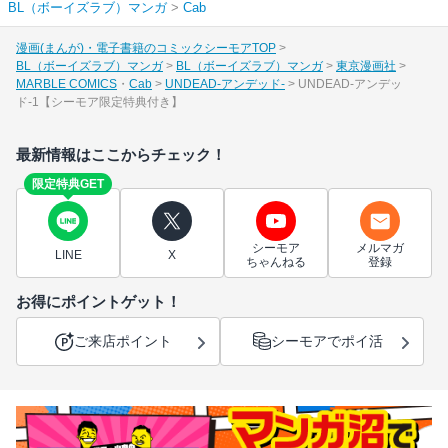
BL（ボーイズラブ）マンガ
>
Cab
漫画(まんが)・電子書籍のコミックシーモアTOP
BL（ボーイズラブ）マンガ
BL（ボーイズラブ）マンガ
東京漫画社
MARBLE COMICS
Cab
UNDEAD-アンデッド-
UNDEAD-アンデッ
ド-1【シーモア限定特典付き】
最新情報はここからチェック！
限定特典GET
シーモア
メルマガ
LINE
X
ちゃんねる
登録
お得にポイントゲット！
ご来店ポイント
シーモアでポイ活