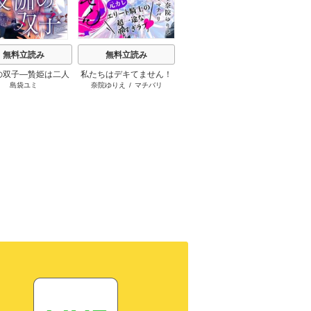
無料立読み
無料立読み
無料立読み
の双子―贄姫は二人
私たちはデキてません！
番と知らずに私を買った
拗らせ
島袋ユミ
奈院ゆりえ
/
マチバリ
になになこ
/
犬咲
/
御子柴リ
子に愛される―【マ
～初夜失敗した元婚約者
純愛こじらせ騎士団長に
ョウ
イクロ】
と王命婚でやり直し～
運命の愛を捧げられまし
【単話版】
た！【単話版】