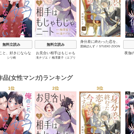
身分差に終わった恋を、
無料立読み
無料立読み
渡鍋ぽんず
/
STUDIO ZOON
今さらですが。
こと、好きにならな
お見合い相手はもじゃも
夜伽
シリ崎
滝チヅエ
/
梅澤夏子（エブリ
いでね。
じゃニート
の王
スタ）
作品(女性マンガ)ランキング
1位
2位
3位
s