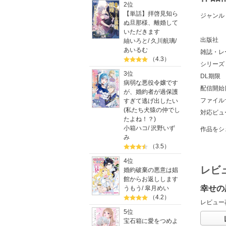
2位
【単話】拝啓見知ら
ジャンル
ぬ旦那様、離婚して
いただきます
出版社
紬いろと
/
久川航璃
/
あいるむ
雑誌・レ
（4.3）
シリーズ
3位
DL期限
病弱な悪役令嬢です
配信開始
が、婚約者が過保護
ファイル
すぎて逃げ出したい
(私たち犬猿の仲でし
対応ビュ
たよね！？)
小箱ハコ
/
沢野いず
作品をシ
み
（3.5）
4位
レビ
婚約破棄の悪意は娼
館からお返しします
幸せの
うもう
/
皐月めい
（4.2）
レビュー
5位
宝石箱に愛をつめよ