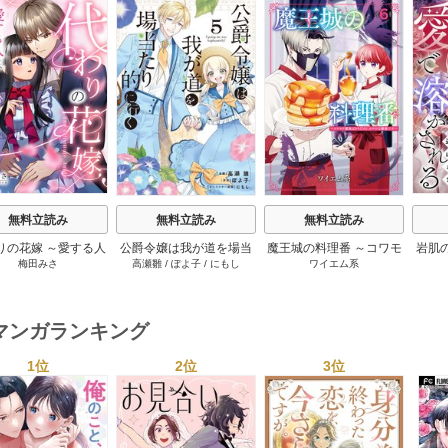
s
無料立読み
無料立読み
無料立読み
りの花嫁 ～愛する人
公爵令嬢は我が道を場当
魔王城の料理番 ～コワモ
岩肌
梅田みさ
高瀬雛
/
ぽよ子
/
にもし
ワイエム系
姉の代わりに結婚し
たり的に行く 5巻
テ魔族ばかりだけど、ホ
ます～ 18巻
ワイトな職場です～ 6巻
マンガランキング
1位
2位
3位
s