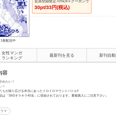
会員登録限定70%OFFクーポンで
30pt/33円(税込)
1巻配信中
女性マンガ
最新刊を見る
新刊自動
ランキング
内容
されたい！
い！
たちが繰り広げる本当にあったドロドロマウントバトル!!
品は「SNSキラキラ40女」に収録されております。重複購入にご注意下さい。
ドラマ