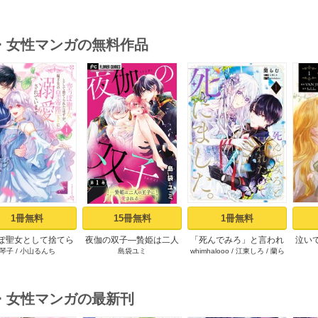
・女性マンガの無料作品
s
1冊無料
15冊無料
1冊無料
ぽ聖女として捨てら
夜伽の双子―贄姫は二人
「死んでみろ」と言われ
泣い
琴子
/
小山るんち
島袋ユミ
whimhalooo
/
江東しろ
/
蘭ら
はずが、嫁ぎ先の皇
の王子に愛される―【マ
たので死にました。 1
む
下に溺愛されていま
イクロ】 1
1【コミックシーモア
限定版】
・女性マンガの最新刊