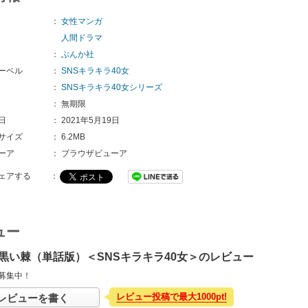
：
女性マンガ
人間ドラマ
：
ぶんか社
ーベル
：
SNSキラキラ40女
：
SNSキラキラ40女シリーズ
：
無期限
日
：
2021年5月19日
サイズ
：
6.2MB
ーア
：
ブラウザビューア
ェアする
：
ュー
黒い棘（単話版）＜SNSキラキラ40女＞のレビュー
募集中！
レビュー投稿で最大1000pt!
レビューを書く