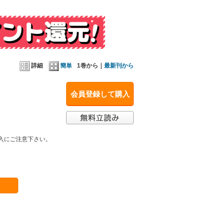
詳細
簡単
1巻から｜
最新刊から
会員登録して購入
購入にご注意下さい。