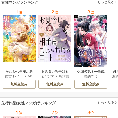
もっと見る
女性マンガランキング
1
2
3
位
位
位
かたわれ令嬢が男
お見合い相手はも
夜伽の双子―贄姫
身
雨宮 レイ．
/
MO
滝チヅエ
/
梅澤夏
島袋ユミ
渡
装する理由（コミ
じゃもじゃニート
は二人の王子に愛
恋
NA
/
SORAJIMA
子（エブリスタ）
ック）
される―【マイク
無料立読み
無料立読み
無料立読み
ロ】
もっと見る
先行作品(女性マンガ)ランキング
1
2
3
位
位
位