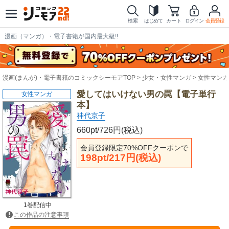
検索
はじめて
カート
ログイン
会員登録
漫画（マンガ）・電子書籍が国内最大級!!
漫画(まんが)・電子書籍のコミックシーモアTOP
少女・女性マンガ
女性マンガ
愛してはいけない男の罠【電子単行
女性マンガ
本】
神代京子
660pt/726円(税込)
会員登録限定70%OFFクーポンで
198pt/217円(税込)
1巻配信中
この作品の注意事項