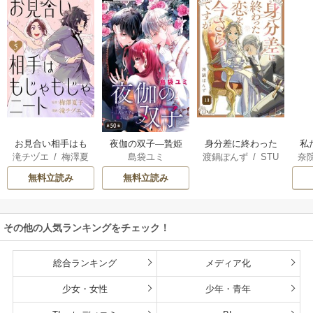
お見合い相手はも
夜伽の双子―贄姫
身分差に終わった
私
滝チヅエ
/
梅澤夏
島袋ユミ
渡鍋ぽんず
/
STU
奈
じゃもじゃニート
は二人の王子に愛
恋を、今さらです
せ
子（エブリスタ）
DIO ZOON
される―【マイク
が。
し
無料立読み
無料立読み
ロ】
命
その他の人気ランキングをチェック！
総合ランキング
メディア化
少女・女性
少年・青年