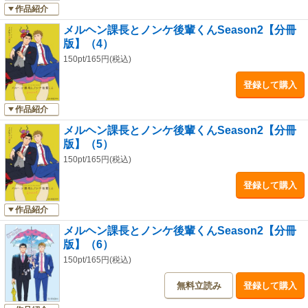
作品紹介
メルヘン課長とノンケ後輩くんSeason2【分冊
版】（4）
150pt/165円(税込)
登録して購入
作品紹介
メルヘン課長とノンケ後輩くんSeason2【分冊
版】（5）
150pt/165円(税込)
登録して購入
作品紹介
メルヘン課長とノンケ後輩くんSeason2【分冊
版】（6）
150pt/165円(税込)
無料立読み
登録して購入