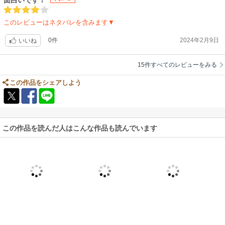
このレビューはネタバレを含みます▼
0件
2024年2月9日
いいね
15件すべてのレビューをみる
この作品をシェアしよう
この作品を読んだ人はこんな作品も読んでいます