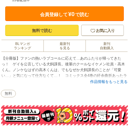
11巻配信中
¥0
会員登録して
で読む
無料で読む
お気に入り
BLマンガ
最新刊
新刊
ランキング
を見る
自動購入
【分冊版】ファンの熱いラブコールに応えて…あのふたりが帰ってきた
っ！ ゲイを公言している犬飼課長。後輩のクールなイケメン社員・高木
くん。ノンケなはずの高木くんは、でもなぜか犬飼課長のことが「可愛
い…」と気になって仕方なくて…！ コミックス全4巻の紆余曲折あったラ
ブロマンスをハッピーエンドで終えたふたり。よかったよかった…と思っ
作品情報をもっと見る
たのも束の間。新たな試練がふたりに襲い掛かる…！？ 読むと絶対に幸
せもらえる、全人類が応援したくなる、男と男のラブストーリー。
無料
【Season２】も見逃せないっ！！