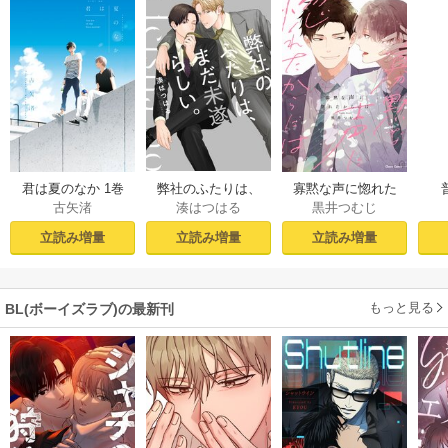
君は夏のなか 1巻
弊社のふたりは、
寡黙な声に惚れた
古矢渚
湊はつはる
黒井つむじ
まだ未遂らしい。
からには【おまけ
１【コミックシー
付き電子限定版】
立読み増量
立読み増量
立読み増量
モア限定描き下ろ
し付き】
もっと見る
BL(ボーイズラブ)の最新刊