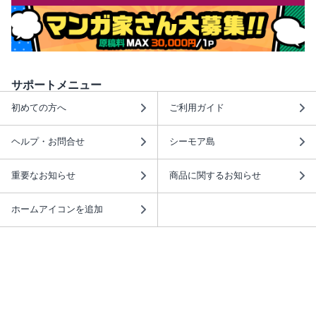
サポートメニュー
初めての方へ
ご利用ガイド
ヘルプ・お問合せ
シーモア島
重要なお知らせ
商品に関するお知らせ
ホームアイコンを追加
本棚アプリを無料ダウンロード！
本棚アプリについて