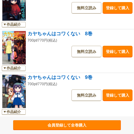
無料立読み
登録して購入
作品紹介
カヤちゃんはコワくない 8巻
700pt/770円(税込)
無料立読み
登録して購入
作品紹介
カヤちゃんはコワくない 9巻
700pt/770円(税込)
無料立読み
登録して購入
作品紹介
会員登録して全巻購入