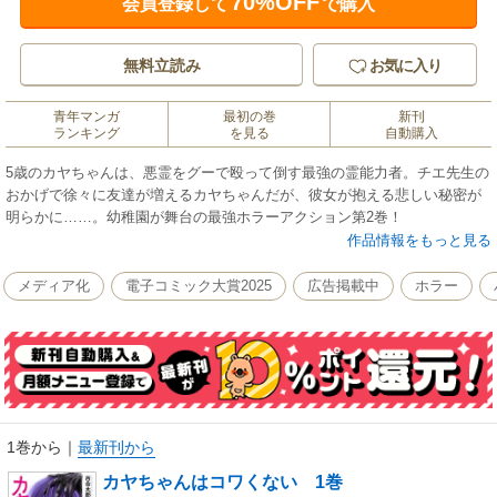
70%OFF
会員登録して
で購入
無料立読み
お気に入り
青年マンガ
最初の巻
新刊
ランキング
を見る
自動購入
5歳のカヤちゃんは、悪霊をグーで殴って倒す最強の霊能力者。チエ先生の
おかげで徐々に友達が増えるカヤちゃんだが、彼女が抱える悲しい秘密が
明らかに……。幼稚園が舞台の最強ホラーアクション第2巻！
作品情報をもっと見る
メディア化
電子コミック大賞2025
広告掲載中
ホラー
1巻から
｜
最新刊から
カヤちゃんはコワくない 1巻