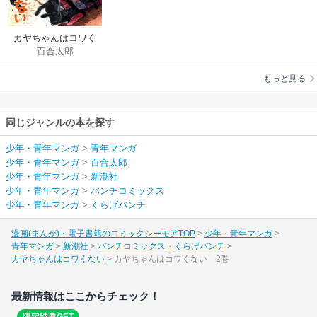
カヤちゃんはコワく
百合太郎
ない
もっと見る
同じジャンルの本を探す
少年・青年マンガ
>
青年マンガ
少年・青年マンガ
>
百合太郎
少年・青年マンガ
>
新潮社
少年・青年マンガ
>
バンチコミックス
少年・青年マンガ
>
くらげバンチ
漫画(まんが)・電子書籍のコミックシーモアTOP
少年・青年マンガ
青年マンガ
新潮社
バンチコミックス
くらげバンチ
カヤちゃんはコワくない
カヤちゃんはコワくない 2巻
最新情報はここからチェック！
限定特典GET