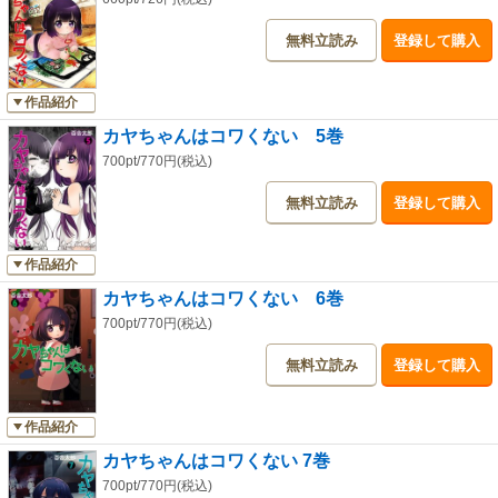
無料立読み
登録して購入
作品紹介
カヤちゃんはコワくない 5巻
700pt/770円(税込)
無料立読み
登録して購入
作品紹介
カヤちゃんはコワくない 6巻
700pt/770円(税込)
無料立読み
登録して購入
作品紹介
カヤちゃんはコワくない 7巻
700pt/770円(税込)