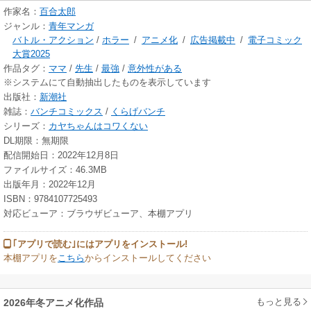
作家名：
百合太郎
ジャンル：
青年マンガ
バトル・アクション
/
ホラー
/
アニメ化
/
広告掲載中
/
電子コミック
大賞2025
作品タグ：
ママ
/
先生
/
最強
/
意外性がある
※システムにて自動抽出したものを表示しています
出版社：
新潮社
雑誌：
バンチコミックス
/
くらげバンチ
シリーズ：
カヤちゃんはコワくない
DL期限：無期限
配信開始日：2022年12月8日
ファイルサイズ：46.3MB
出版年月：2022年12月
ISBN：9784107725493
対応ビューア：ブラウザビューア、本棚アプリ
｢アプリで読む｣にはアプリをインストール!
本棚アプリを
こちら
からインストールしてください
もっと見る
2026年冬アニメ化作品