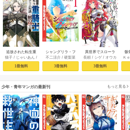
追放された転生重
シャングリラ・フ
異世界でスローラ
骸
猫子
/
じゃいあん
/
不二涼介
/
硬梨菜
長頼
/
シゲ
/
オウカ
Ｋ
騎士はゲーム知識
ロンティア（１）
イフを（願望） 1
異
武六甲理衣
で無双する（１）
～クソゲーハン
1冊無料
3冊無料
3冊無料
ター、神ゲーに挑
まんとす～
もっと見る
少年・青年マンガの最新刊