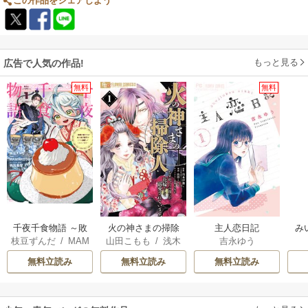
この作品をシェアしよう
もっと見る
広告で人気の作品!
無料
無料
千夜千食物語 ～敗
火の神さまの掃除
主人恋日記
み
枝豆ずんだ
/
MAM
山田こもも
/
浅木
吉永ゆう
国の姫ですが氷の
人ですが、いつの
AKOTO
/
鴉羽凛燈
伊都
/
SNC
皇子殿下がどうも
間にか花嫁として
無料立読み
無料立読み
無料立読み
溺愛してくれてい
溺愛されています
ます～