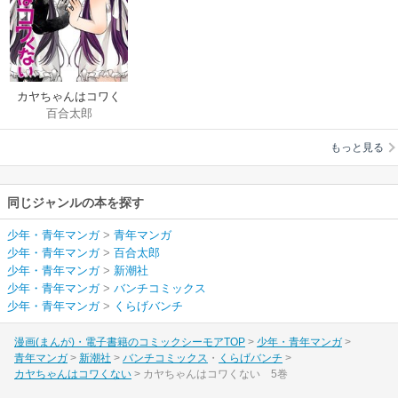
カヤちゃんはコワく
百合太郎
ない
もっと見る
同じジャンルの本を探す
少年・青年マンガ
>
青年マンガ
少年・青年マンガ
>
百合太郎
少年・青年マンガ
>
新潮社
少年・青年マンガ
>
バンチコミックス
少年・青年マンガ
>
くらげバンチ
漫画(まんが)・電子書籍のコミックシーモアTOP
少年・青年マンガ
青年マンガ
新潮社
バンチコミックス
くらげバンチ
カヤちゃんはコワくない
カヤちゃんはコワくない 5巻