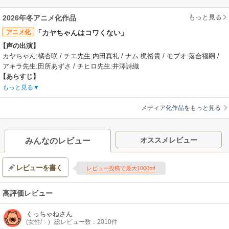
もっと見る
2026年冬アニメ化作品
アニメ化
「カヤちゃんはコワくない」
【声の出演】
カヤちゃん:橘杏咲 / チエ先生:内田真礼 / ナム:梶裕貴 / モブオ:落合福嗣 /
アキラ先生:田所あずさ / チヒロ先生:井澤詩織
【あらすじ】
花麦幼稚園に通うカヤちゃんは、とっても強い霊能力の持ち主。人知れず
もっと見る
友達や家族に忍び寄る『おばけ』をボコスカとやっつけているものの、そ
の言動を理解されず、問題児扱いされている。しかし、担任のチエ先生が
メディア化作品をもっと見る
その秘密を知ったことから、カヤちゃんの幼稚園ライフに変化が訪れ始め
るのだった――。次々と現れる不気味で凶悪な怪異たちに、今日もカヤち
ゃんのパンチが炸裂する！
オススメレビュー
みんなのレビュー
【スタッフ情報】
原作:百合太郎
レビューを書く
監督:博史池畠
レビュー投稿で最大1000pt!
シリーズ構成:村越繁 / キャラクターデザイン:山田太郎、森口弘之 / 音響監
督:長崎行男 / 音楽:KOHTA YAMAMOTO、成田旬 / 制作:イーストフィッシ
高評価レビュー
ュスタジオ
【関連リンク】
くっちゃね
さん
公式サイト「カヤちゃんはコワくない」
(女性/－)
総レビュー数：2010件