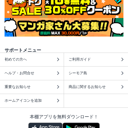
サポートメニュー
初めての方へ
ご利用ガイド
ヘルプ・お問合せ
シーモア島
重要なお知らせ
商品に関するお知らせ
ホームアイコンを追加
本棚アプリを無料ダウンロード！