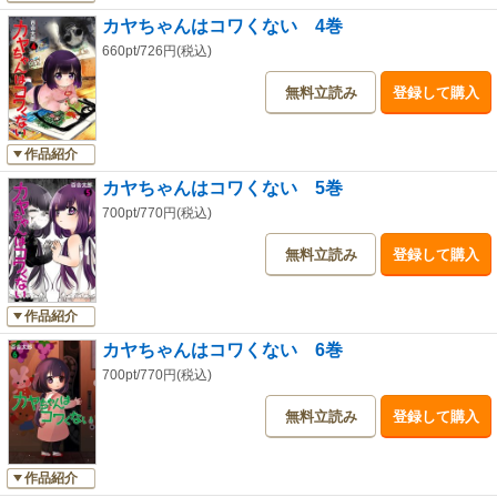
カヤちゃんはコワくない 4巻
660pt/726円(税込)
無料立読み
登録して購入
作品紹介
カヤちゃんはコワくない 5巻
700pt/770円(税込)
無料立読み
登録して購入
作品紹介
カヤちゃんはコワくない 6巻
700pt/770円(税込)
無料立読み
登録して購入
作品紹介