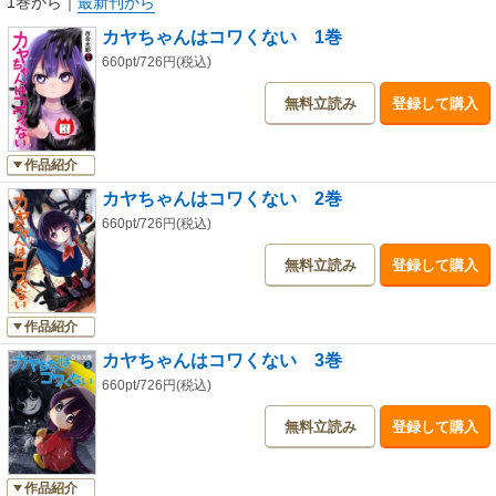
1巻から
｜
最新刊から
カヤちゃんはコワくない 1巻
660pt/726円(税込)
無料立読み
登録して購入
作品紹介
カヤちゃんはコワくない 2巻
660pt/726円(税込)
無料立読み
登録して購入
作品紹介
カヤちゃんはコワくない 3巻
660pt/726円(税込)
無料立読み
登録して購入
作品紹介