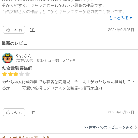
あと、おまけの保育記録はすごく読み辛いです。。。
分かりやすく、キャラクターもかわいい最高の作品です。
百合太郎さんの作品はとにかくキャラクターが魅力的で可愛いです。
自分の力で悩むカヤちゃんも、カヤちゃんの力を知っても側にいてくれる
もっとみる▼
先生も、カヤちゃんのお友達も見ていて癒される作品。
2件
2024年9月25日
いいね
色々な作品を見ていますが、読んでいて本当に心が満たされます。
アニメ化も楽しみな作品です。
最新のレビュー
やお
さん
(女性/50代)
総レビュー数：5777件
幼女最強霊媒師
カヤちゃんは幼稚園でも有名な問題児、チエ先生がカヤちゃん担当してい
るが、、、可愛い絵柄にグロテスクな幽霊の描写が迫力
0件
2026年6月27日
いいね
27件すべてのレビューをみる