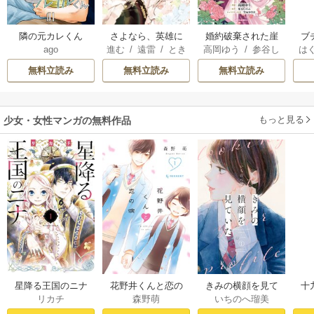
隣の元カレくん
さよなら、英雄に
婚約破棄された崖
ブ
ago
進む
/
遠雷
/
とき
高岡ゆう
/
参谷し
は
なった旦那様 ～
っぷち令嬢は、帝
復
間
のぶ
/
雲屋ゆきお
お
ただ祈るだけの役
国の皇弟殿下と結
無料立読み
無料立読み
無料立読み
立たずな妻のはず
ばれる
でしたが……～
もっと見る
少女・女性マンガの無料作品
星降る王国のニナ
花野井くんと恋の
きみの横顔を見て
十
リカチ
森野萌
いちのへ瑠美
（１）
病（１）
いた（１）
せ