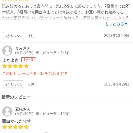
読み始めるとあっと言う間に一気に2巻まで読んでしまう。7度目までは不
幸続き、8度目の今回は今までとは何故か違う、お互い惹かれ始めてる。
だけど正妃予定のモブ女がフィナを陥れる為に悪質な嫌がらせしてきて先
行き不安。フィナを昔から好きな執着男もフィナを好き過ぎて紙一重。一
もっとみる▼
波乱ありそうな終わり方なので早く続きが読みたい。
3件
2023年12月9日
いいね
まみ
さん
(女性/40代)
総レビュー数：848件
よきよき
ネタバレ
このレビューはネタバレを含みます▼
0件
2025年3月29日
いいね
最新のレビュー
夏緒
さん
(女性/30代)
総レビュー数：120件
面白かったです