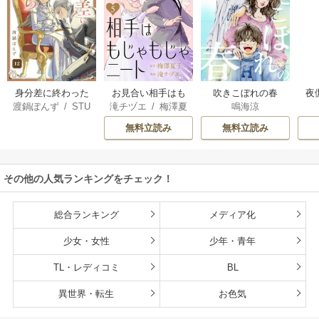
身分差に終わった
お見合い相手はも
吹きこぼれの春
夜
渡鍋ぽんず
/
STU
滝チヅエ
/
梅澤夏
鳴海涼
恋を、今さらです
じゃもじゃニート
は
DIO ZOON
子（エブリスタ）
が。
さ
無料立読み
無料立読み
その他の人気ランキングをチェック！
総合ランキング
メディア化
少女・女性
少年・青年
TL・レディコミ
BL
異世界・転生
お色気