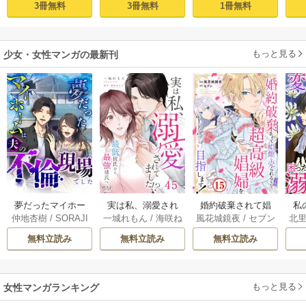
3冊無料
3冊無料
1冊無料
もっと見る
少女・女性マンガの最新刊
夢だったマイホー
実は私、溺愛され
婚約破棄されて娼
私
仲地杏樹
/
SORAJI
一城れもん
/
海咲ね
風花城鏡夜
/
セブン
北
ムは夫の不倫現場
てました！？ ～
館に売られる（予
MA
むる
でした【分冊版】 5
最低彼氏から最強
定）なので、超高
ね
無料立読み
無料立読み
無料立読み
巻
彼氏へ～ 45巻
級娼婦を目指しま
よ
す！ 15巻
もっと見る
女性マンガランキング