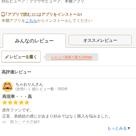
対応ビューア：ブラウザビューア、本棚アプリ
｢アプリで読む｣にはアプリをインストール!
本棚アプリを
こちら
からインストールしてください
オススメレビュー
みんなのレビュー
レビューを書く
レビュー投稿で最大1000pt!
高評価レビュー
ちゃおりん
さん
(女性/－)
総レビュー数：592件
再現率・・・高
原作ファンです。
正直、表紙絵の感じがあまり好みではなく購入を悩みました。
が、購入して大正解‼️
中の絵柄はとっても可愛い。
もっとみる▼
特にドルフが、ワンちゃんの時は可愛らしく聖獣の時は神々しい狼で描か