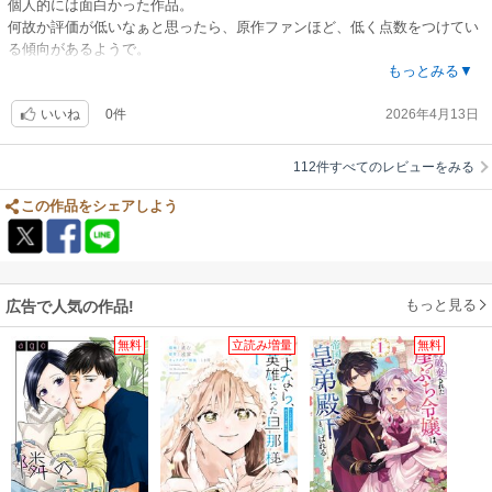
個人的には面白かった作品。
何故か評価が低いなぁと思ったら、原作ファンほど、低く点数をつけてい
る傾向があるようで。
あー、なるほど⋯⋯。
もっとみる▼
漫画から入った私は、充分楽しめましたよ〜。
0件
2026年4月13日
いいね
原作も読みたいなと思いました。
112件すべてのレビューをみる
この作品をシェアしよう
もっと見る
広告で人気の作品!
無料
立読み増量
無料