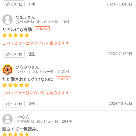
6件
2023年10月8日
れていてカッコいい。
いいね
ストーリーも原作の世界観を上手く再現されており、とっても面白かった
です。
なまふ
さん
(女性/40代)
総レビュー数：10件
オスニエルの無骨で無神経な初期の感じから、断然と和らいでくるあたり
の表現も、とっても上手いです。
リアルにも有効
ネタバレ
8回目にしてやっと『勇気を出して自分の力で生きてみる』ことに気づけ
たからこそのハッピーエンド。
このレビューはネタバレを含みます▼
聖獣の加護はなかったけれど、ずっと見守られて正解が出るまでやり直し
出来たのでしょう。
3件
2023年7月30日
いいね
自分の意思で考え行動し、嫁いだからには元敵国であっても自らが守るべ
き民であると民のために考え行動するフィオナ・・・素敵～(*^^*)
ぴろみつ
さん
(女性/－)
総レビュー数：1421件
コミカライズ成功～‼️善き‼️
ただ愛されたいだけなのに
ネタバレ
このレビューはネタバレを含みます▼
3件
2024年8月2日
いいね
arie
さん
(女性/50代)
総レビュー数：294件
面白くて一気読み。