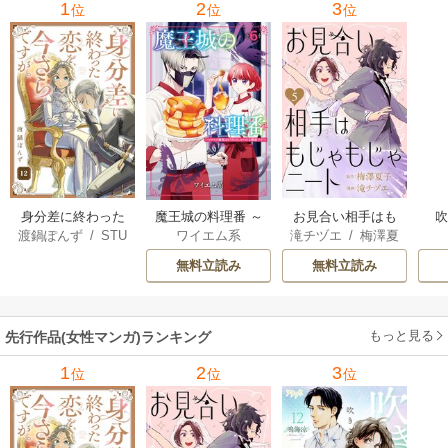
1
2
3
位
位
位
身分差に終わった
魔王城の料理番 ～
お見合い相手はも
渡鍋ぽんず
/
STU
ワイエム系
滝チヅエ
/
梅澤夏
恋を、今さらです
コワモテ魔族ばか
じゃもじゃニート
DIO ZOON
子（エブリスタ）
が。
りだけど、ホワイ
無料立読み
無料立読み
トな職場です～
もっと見る
先行作品(女性マンガ)ランキング
1
2
3
位
位
位