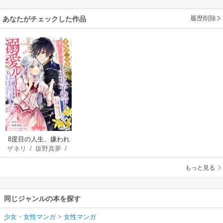
履歴削除
あなたがチェックした作品
8度目の人生、嫌われ
ザネリ
/
坂野真夢
/
ていたはずの王太子
八美☆ わん
殿下の溺愛ルートに
もっと見る
はまりました～お飾
り側妃なのでどうぞ
お構いなく～
同じジャンルの本を探す
少女・女性マンガ
>
女性マンガ