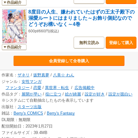
作品紹介
8度目の人生、嫌われていたはずの王太子殿下の
溺愛ルートにはまりました～お飾り側妃なので
どうぞお構いなく～4巻
600pt/660円(税込)
無料立読み
登録して購入
作品紹介
会員登録して全巻購入
作家名：
ザネリ
/
坂野真夢
/
八美☆ わん
ジャンル：
女性マンガ
ファンタジー
/
恋愛
/
異世界・転生
/
広告掲載中
作品タグ：
展開が早い
/
役に立つ
/
絵が綺麗
/
設定が好き
/
設定が面白い
※システムにて自動抽出したものを表示しています
出版社：
スターツ出版
雑誌：
Berry's COMICS
/
Berry's Fantasy
DL期限：無期限
配信開始日：2023年1月27日
ファイルサイズ：39.4MB