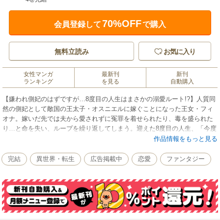
70%OFF
会員登録して
で購入
無料立読み
お気に入り
女性マンガ
最新刊
新刊
ランキング
を見る
自動購入
【嫌われ側妃のはずですが…8度目の人生はまさかの溺愛ルート!?】人質同
然の側妃として敵国の王太子・オスニエルに嫁ぐことになった王女・フィ
オナ。嫁いだ先では夫から愛されずに冤罪を着せられたり、毒を盛られた
り…と命を失い、ループを繰り返してしまう。迎えた8度目の人生、「今度
こそ生き延びたい――！」 とお飾り側妃らしく夫からの愛は期待せず生き
作品情報をもっと見る
ようと決め込むフィオナだったが、天敵・オスニエルからの寵愛が止まら
なくて…？ わたし、お飾り側妃のはずですが！8度目の人生は、まさかま
完結
異世界・転生
広告掲載中
恋愛
ファンタジー
さかの溺愛ルート突入!? Berry's Fantasy大人気原作待望のコミカライズ
化。 嫌われお飾り側妃×冷徹王太子の溺愛ループラブファンタジー！(この
作品は電子コミック誌Berry’s Fantasy Vol.36・37・38・39・40に掲載の1
～5話を収録しております。重複購入にご注意ください)