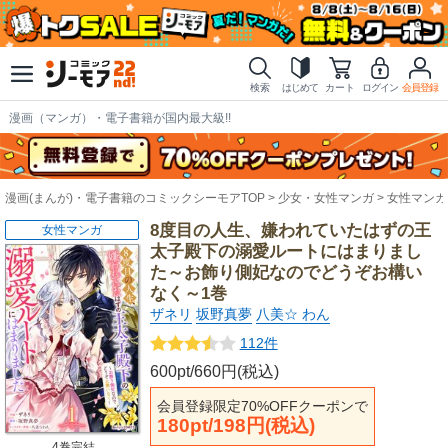
検索
はじめて
カート
ログイン
会員登録
漫画（マンガ）・電子書籍が国内最大級!!
漫画(まんが)・電子書籍のコミックシーモアTOP
少女・女性マンガ
女性マンガ
8度目の人生、嫌われていたはずの王
女性マンガ
太子殿下の溺愛ルートにはまりまし
た～お飾り側妃なのでどうぞお構い
なく～1巻
ザネリ
坂野真夢
八美☆ わん
112件
600pt/660円(税込)
会員登録限定70%OFFクーポンで
180pt/198円(税込)
4巻完結