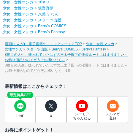
少女・女性マンガ
>
ザネリ
少女・女性マンガ
>
坂野真夢
少女・女性マンガ
>
八美☆ わん
少女・女性マンガ
>
スターツ出版
少女・女性マンガ
>
Berry's COMICS
少女・女性マンガ
>
Berry's Fantasy
漫画(まんが)・電子書籍のコミックシーモアTOP
少女・女性マンガ
女性マンガ
スターツ出版
Berry's COMICS
Berry's Fantasy
8度目の人生、嫌われていたはずの王太子殿下の溺愛ルートにはまりました～
お飾り側妃なのでどうぞお構いなく～
8度目の人生、嫌われていたはずの王太子殿下の溺愛ルートにはまりました～
お飾り側妃なのでどうぞお構いなく～1巻
最新情報はここからチェック！
限定特典GET
シーモア
メルマガ
LINE
X
ちゃんねる
登録
お得にポイントゲット！