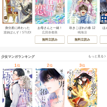
身分差に終わった
お母さんと一緒！
吹きこぼれの春 12
ほ
渡鍋ぽんず
/
STUDI
広田奈都美
鳴海涼
恋を、今さらです
～40歳の看取りと
巻
学受
O ZOON
が。 12巻
恋～【分冊版】 5巻
無料立読み
無料立読み
もっと見る
少女マンガランキング
1
2
3
位
位
位