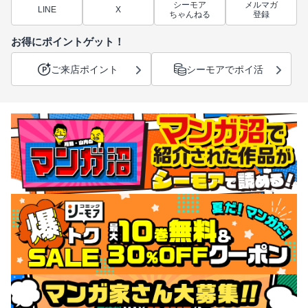
シーモア
メルマガ
LINE
X
ちゃんねる
登録
お得にポイントゲット！
ご来店ポイント
シーモアでポイ活