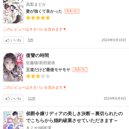
高梨まどか
妻が強くて良かった
ネタバレ
このレビューはネタバレを含みます▼
いいね
5件
2024年6月16日
復讐の時間
佐藤猫/前田留依
王道だけど最後モヤモヤ
ネタバレ
このレビューはネタバレを含みます▼
いいね
11件
2024年6月4日
侯爵令嬢リディアの美しき決断～裏切られたの
でこちらから婚約破棄させていただきます～
きよせ/綺咲潔