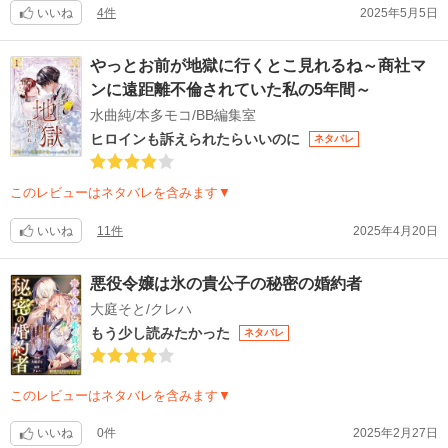
いいね
4件
2025年5月5日
やっとお前が地獄に行くとこ見れるね～商社マ
ンに遠距離不倫されていた私の5年間～
水曲純/本多モコ/BB編集室
ヒロインも訴えられたらいいのに
ネタバレ
このレビューはネタバレを含みます▼
いいね
11件
2025年4月20日
悪役令嬢は氷の貴公子の秘密の婚約者
大庭そと/クレハ
もう少し読みたかった
ネタバレ
このレビューはネタバレを含みます▼
いいね
0件
2025年2月27日