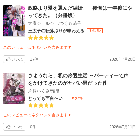
政略より愛を選んだ結婚。 後悔は十年後にや
ってきた。（分冊版）
大庭ジョルジョ/つくも茄子
王太子の転落ぶりが味わえる
ネタバレ
このレビューはネタバレを含みます▼
いいね
17件
2026年7月20日
さようなら、私の冷遇生活 ～パーティーで声
をかけてきたのがヤバい男だった件
片桐いくみ/頼爾
とっても面白〜い！
ネタバレ
このレビューはネタバレを含みます▼
いいね
0件
2026年7月11日