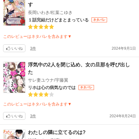
す
長岡いわき/杠葉こゆき
１話完結だけどまとまっている
ネタバレ
このレビューはネタバレを含みます▼
いいね
3件
2024年9月1日
浮気中の2人を閉じ込め、女の旦那を呼び出し
た
サレ妻ユウナ/宇藤翼
リホは心の病気なのでは
ネタバレ
このレビューはネタバレを含みます▼
いいね
3件
2024年8月24日
わたしの隣に立てるのは?