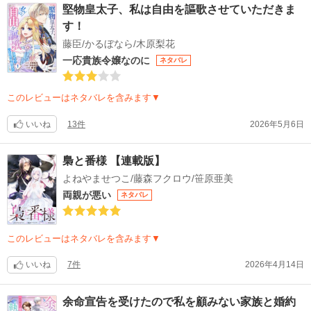
堅物皇太子、私は自由を謳歌させていただきま
す！
藤臣/かるぼなら/木原梨花
一応貴族令嬢なのに
ネタバレ
このレビューはネタバレを含みます▼
いいね
13件
2026年5月6日
梟と番様 【連載版】
よねやませつこ/藤森フクロウ/笹原亜美
両親が悪い
ネタバレ
このレビューはネタバレを含みます▼
いいね
7件
2026年4月14日
余命宣告を受けたので私を顧みない家族と婚約