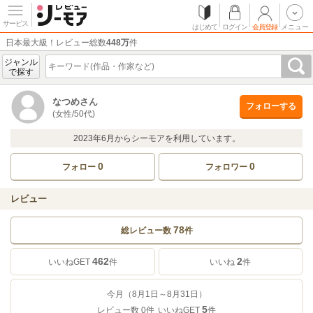
サービス
はじめて
ログイン
会員登録
メニュー
日本最大級！レビュー総数
448万
件
ジャンル
で探す
なつめさん
フォローする
(女性/50代)
2023年6月からシーモアを利用しています。
0
0
フォロー
フォロワー
レビュー
78
総レビュー数
件
462
2
いいねGET
件
いいね
件
今月（8月1日～8月31日）
5
レビュー数
0
件
いいねGET
件