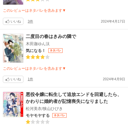
このレビューはネタバレを含みます▼
いいね
3件
2024年4月17日
二度目の春はきみの隣で
木田迦ゆん汰
気になる！
ネタバレ
このレビューはネタバレを含みます▼
いいね
1件
2024年4月9日
悪役令嬢に転生して追放エンドを回避したら、
かわりに婚約者が記憶喪失になりました
松河美衣/狭山ひびき
モヤモヤする
ネタバレ