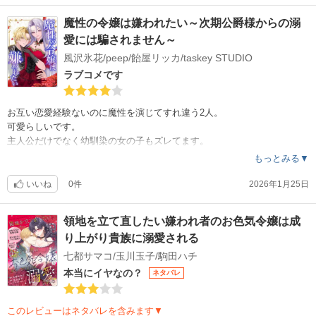
魔性の令嬢は嫌われたい～次期公爵様からの溺
愛には騙されません～
風沢氷花/peep/飴屋リッカ/taskey STUDIO
ラブコメです
お互い恋愛経験ないのに魔性を演じてすれ違う2人。
可愛らしいです。
主人公だけでなく幼馴染の女の子もズレてます。
ラブラブな2人に辿り着く日が楽しみです。
もっとみる▼
いいね
0件
2026年1月25日
領地を立て直したい嫌われ者のお色気令嬢は成
り上がり貴族に溺愛される
七都サマコ/玉川玉子/駒田ハチ
本当にイヤなの？
ネタバレ
このレビューはネタバレを含みます▼