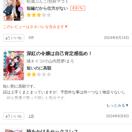
松浦ぶんこ/別府マコト
短編だから仕方がない
ネタバレ
このレビューはネタバレを含みます▼
いいね
0件
2024年8月14日
深紅の令嬢は自己肯定感低め！
城キイコ/小山内慧夢/まろ
短いのに高額
短い割に高額です。
話は上手くまとまっていますが、予想外な事は何一つなく物足りないし
、絵も普通で買って損した気分です。
もっとみる▼
いいね
1件
2024年8月9日
時をかけるセックスレス