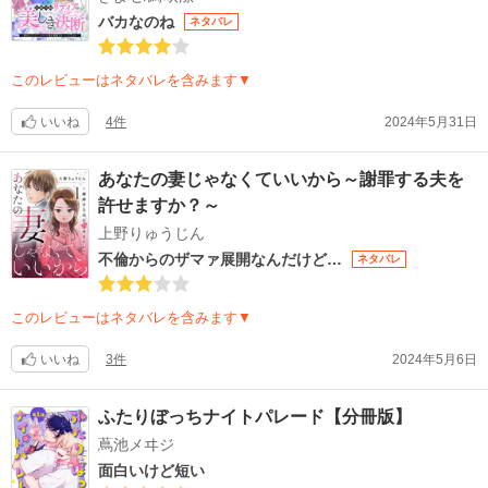
バカなのね
ネタバレ
このレビューはネタバレを含みます▼
いいね
4件
2024年5月31日
あなたの妻じゃなくていいから～謝罪する夫を
許せますか？～
上野りゅうじん
不倫からのザマァ展開なんだけど…
ネタバレ
このレビューはネタバレを含みます▼
いいね
3件
2024年5月6日
ふたりぼっちナイトパレード【分冊版】
蔦池メヰジ
面白いけど短い