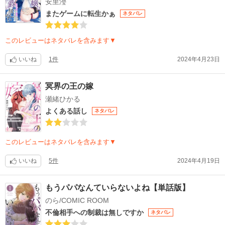
安里瀅
またゲームに転生かぁ
ネタバレ
このレビューはネタバレを含みます▼
いいね
1件
2024年4月23日
冥界の王の嫁
瀬緒ひかる
よくある話し
ネタバレ
このレビューはネタバレを含みます▼
いいね
5件
2024年4月19日
もうパパなんていらないよね【単話版】
のら/COMIC ROOM
不倫相手への制裁は無しですか
ネタバレ