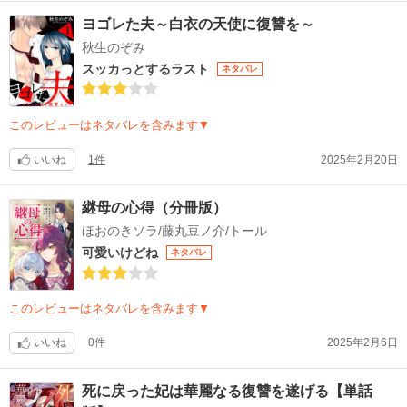
ヨゴレた夫～白衣の天使に復讐を～
秋生のぞみ
スッカっとするラスト
ネタバレ
このレビューはネタバレを含みます▼
いいね
1件
2025年2月20日
継母の心得（分冊版）
ほおのきソラ/藤丸豆ノ介/トール
可愛いけどね
ネタバレ
このレビューはネタバレを含みます▼
いいね
0件
2025年2月6日
死に戻った妃は華麗なる復讐を遂げる【単話