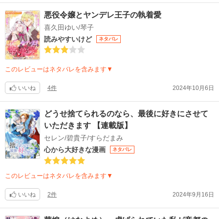
悪役令嬢とヤンデレ王子の執着愛
喜久田ゆい/琴子
読みやすいけど
ネタバレ
このレビューはネタバレを含みます▼
いいね
4件
2024年10月6日
どうせ捨てられるのなら、最後に好きにさせて
いただきます 【連載版】
セレン/碧貴子/すらだまみ
心から大好きな漫画
ネタバレ
このレビューはネタバレを含みます▼
いいね
2件
2024年9月16日