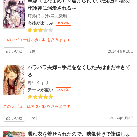
華嫁（はなよめ）～虐げられていた私が帝都の
守護神に溺愛される～
灯路ほっけ/烏丸紫明
今後が楽しみ
ネタバレ
このレビューはネタバレを含みます▼
いいね
2件
2024年9月10日
バラバラ夫婦～手足をなくした夫はまだ生きて
る
野生くずり
テーマが重い
ネタバレ
このレビューはネタバレを含みます▼
いいね
36件
2024年9月2日
濡れ衣を着せられたので、映像付きで論破しま