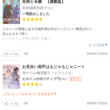
死神と令嬢 【連載版】
宮本福助/別府マコト
一気読みしました
ヒロインの毒親とある元婚約者以外はいい人といい幽霊ばかり。
名もなきモブ除く。
じぃ〜んとして泣ける話しも多い。
ニーナは自身は可愛いのに、可愛いの基準がおかしいw
もっとみる▼
死神と悪女。早くラブラブで幸せになってもらいたい。
いいね
0件
2026年7月20日
失踪した妻と亡くなった妻も何か理由ありそうで気になる漫画です。
お見合い相手はもじゃもじゃニート
滝チヅエ/梅澤夏子（エブリスタ）
ヒロインがポジティブでいい
ネタバレ
このレビューはネタバレを含みます▼
いいね
0件
2026年7月20日