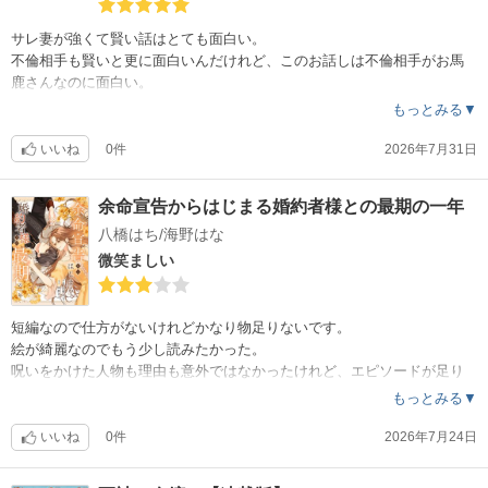
サレ妻が強くて賢い話はとても面白い。
不倫相手も賢いと更に面白いんだけれど、このお話しは不倫相手がお馬
鹿さんなのに面白い。
でもそれ以上に旦那が馬鹿w
もっとみる▼
義母がいい人そうでヒロインとも仲良いのがチョット辛い。
でも2人がどうやって、そして何処まで落ちていくのか今後の展開が楽し
いいね
0件
2026年7月31日
みです。
余命宣告からはじまる婚約者様との最期の一年
八橋はち/海野はな
微笑ましい
短編なので仕方がないけれどかなり物足りないです。
絵が綺麗なのでもう少し読みたかった。
呪いをかけた人物も理由も意外ではなかったけれど、エピソードが足り
なさ過ぎて「ふ〜ん」って感じ。
もっとみる▼
ハッピーエンドなのは良かったけれど、第一皇子が物凄く可哀想。
第一皇子にも素敵な女性が現れますように。
いいね
0件
2026年7月24日