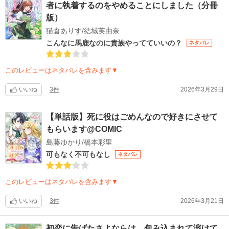
者に執着するのをやめることにしました（分冊
版）
猫倉ありす/結城芙由奈
こんなに馬鹿なのに貴族やってていいの？
ネタバレ
このレビューはネタバレを含みます▼
いいね
3件
2026年3月29日
【単話版】死に役はごめんなので好きにさせて
もらいます@COMIC
島藤ゆかり/橋本彩里
可もなく不可もなし
ネタバレ
このレビューはネタバレを含みます▼
いいね
3件
2026年3月21日
初恋に告げたさよならは、包み込まれて溶けて