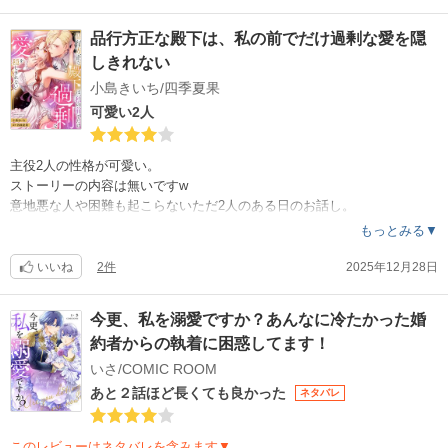
品行方正な殿下は、私の前でだけ過剰な愛を隠
しきれない
小島きいち/四季夏果
可愛い2人
主役2人の性格が可愛い。
ストーリーの内容は無いですw
意地悪な人や困難も起こらないただ2人のある日のお話し。
かなり物足りないし、この長さと内容にしては高額。
もっとみる▼
ただ絵が綺麗なのでまだいいかです。
いいね
2件
2025年12月28日
今更、私を溺愛ですか？あんなに冷たかった婚
約者からの執着に困惑してます！
いさ/COMIC ROOM
あと２話ほど長くても良かった
ネタバレ
このレビューはネタバレを含みます▼