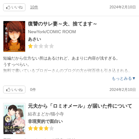
最後は制裁されるんだけど、主人公の友達のサナエが何故か逆ギレだけ
ど、実際あの状況になったら混乱して逆ギレしちゃうのかもなぁ。
いいね
10件
2024年2月10日
非現実的な制裁方法だったけど、スッキリする終わり方で良かったです
。
復讐のサレ妻～夫、捨てます～
NewYork/COMIC ROOM
だけど不倫した側がその後どうなったのか描いていない作品が多いので
、ご想像にお任せしますが苦手な私には合わないので星マイナス1です。
あさい
短編だから仕方ない所はあるけれど、あまりに内容が浅すぎる。
うすっぺらい。
無料で書いているブロガーさんのブログの方が何百倍も引き込まれる。
このシリーズは2度と買わないです。
もっとみる▼
いいね
0件
2024年2月10日
元夫から「ロミオメール」が届いた件について
結衣まどか/猫小寺
非現実的で面白い