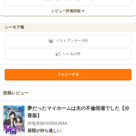
レビュー評価詳細 ▼
シーモア島
ベストアンサー
0
件
いいね
0
件
フォローする
投稿レビュー
夢だったマイホームは夫の不倫現場でした【分
冊版】
仲地杏樹/SORAJIMA
展開が待ち遠しい