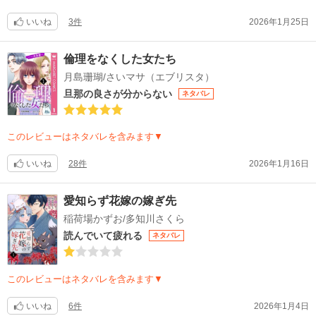
いいね
3件
2026年1月25日
倫理をなくした女たち
月島珊瑚/さいマサ（エブリスタ）
旦那の良さが分からない
ネタバレ
このレビューはネタバレを含みます▼
いいね
28件
2026年1月16日
愛知らず花嫁の嫁ぎ先
稲荷場かずお/多知川さくら
読んでいて疲れる
ネタバレ
このレビューはネタバレを含みます▼
いいね
6件
2026年1月4日