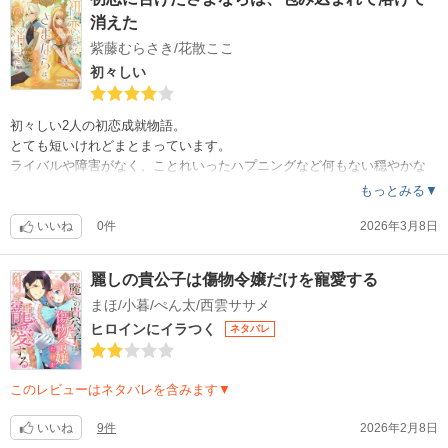
消えた
紫藤むらさき/花散ここ
初々しい
初々しい2人の初恋成就物語。
とても短いけれどまとまっています。
ライバルや障害がなく、ことれいったハプニングなど何もない穏やかな
お話しです。
もっとみる▼
いいね
0件
2026年3月8日
麗しの貴公子は傷物令嬢だけを寵愛する
まほ/小暮/ぺん太/西雲ササメ
ヒロインにイラつく
ネタバレ
このレビューはネタバレを含みます▼
いいね
9件
2026年2月8日