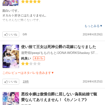
面白いです。
オカルト好きにはたまりません。
でもそんなに怖くないです。
多分、恋愛物ですよね？
もっとみる▼
購入したけど短いです。面白いから短く感じるのかな。
続きが気になるけど購入は検討します。
いいね
0件
2024年4月29日
使い捨て王女は死神公爵の花嫁になりました
遊野煌/peep/もものもと/JONA WORKS/taskey STUDIO
鈍臭い
ネタバレ
このレビューはネタバレを含みます▼
いいね
19件
2024年4月25日
悪役令嬢は傲慢伯爵に屈しない 偽装結婚で寵
愛なんてありえません！《カノンミア》