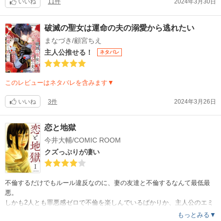
いいね
11件
2024年3月30日
破滅の聖女は運命の夫の溺愛から逃れたい
まなづき/顧宮ちえ
主人公推せる！
ネタバレ
このレビューはネタバレを含みます▼
いいね
3件
2024年3月26日
恋と地獄
今井大輔/COMIC ROOM
クズっぷりが凄い
不倫するだけでもルール違反なのに、妻の友達と不倫するなんて最低最
悪。
しかも2人とも罪悪感ゼロで不倫を楽しんでいるばかりか、主人公のエミ
を2人して小馬鹿にしている性格の悪さ。
もっとみる▼