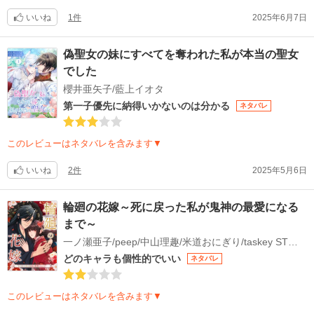
いいね
1件
2025年6月7日
偽聖女の妹にすべてを奪われた私が本当の聖女
でした
櫻井亜矢子/藍上イオタ
第一子優先に納得いかないのは分かる
ネタバレ
このレビューはネタバレを含みます▼
いいね
2件
2025年5月6日
輪廻の花嫁～死に戻った私が鬼神の最愛になる
まで～
一ノ瀬亜子/peep/中山理趣/米道おにぎり/taskey STUDIO
どのキャラも個性的でいい
ネタバレ
このレビューはネタバレを含みます▼