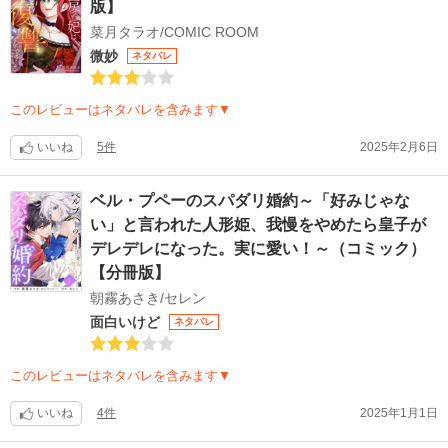
版】
菜月タラオ/COMIC ROOM
微妙
ネタバレ
このレビューはネタバレを含みます▼
いいね
5件
2025年2月6日
ベル・プペーのスパダリ婚約～「好みじゃな
い」と言われた人形姫、我慢をやめたら皇子が
デレデレになった。実に愛い！～（コミック）
【分冊版】
朝霧あさき/セレン
面白いけど
ネタバレ
このレビューはネタバレを含みます▼
いいね
4件
2025年1月1日