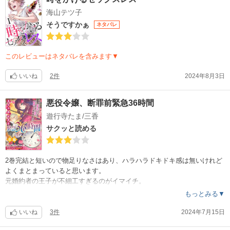
海山テツ子
そうですかぁ
ネタバレ
このレビューはネタバレを含みます▼
いいね
2件
2024年8月3日
悪役令嬢、断罪前緊急36時間
遊行寺たま/三香
サクッと読める
2巻完結と短いので物足りなさはあり、ハラハラドキドキ感は無いけれど
よくまとまっていると思います。
元婚約者の王子が不細工すぎるのがイマイチ。
性格と頭の悪さが顔に出ているって事なのだろうか。
もっとみる▼
ハッピーエンドで良かったです。
いいね
3件
2024年7月15日