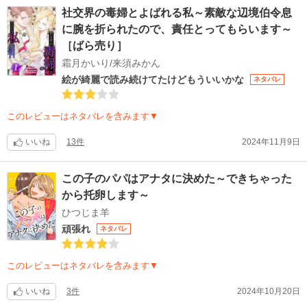
社交界の毒婦とよばれる私～素敵な辺境伯令息
に腕を折られたので、責任とってもらいます～
［ばら売り］
霜月かいり/来須みかん
絵が綺麗で読み続けてたけどもういいかな
ネタバレ
このレビューはネタバレを含みます▼
いいね
13件
2024年11月9日
この子のパパはアナタに決めた～できちゃった
から托卵します～
ひつじま羊
頑張れ
ネタバレ
このレビューはネタバレを含みます▼
いいね
3件
2024年10月20日