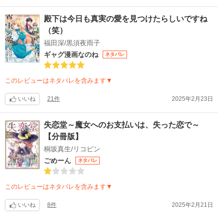
殿下は今日も真実の愛を見つけたらしいですね
（笑）
福田深/黒須夜雨子
ギャグ漫画なのね
ネタバレ
このレビューはネタバレを含みます▼
いいね
21件
2025年2月23日
失恋堂～魔女へのお支払いは、失った恋で～
【分冊版】
桐坂真生/リコピン
ごめーん
ネタバレ
このレビューはネタバレを含みます▼
いいね
8件
2025年2月21日