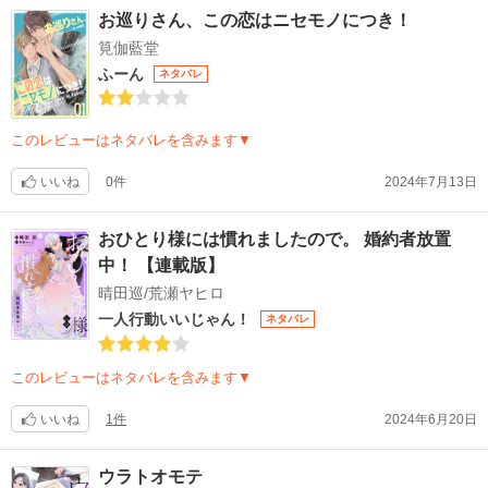
お巡りさん、この恋はニセモノにつき！
筧伽藍堂
ふーん
ネタバレ
このレビューはネタバレを含みます▼
いいね
0件
2024年7月13日
おひとり様には慣れましたので。 婚約者放置
中！ 【連載版】
晴田巡/荒瀬ヤヒロ
一人行動いいじゃん！
ネタバレ
このレビューはネタバレを含みます▼
いいね
1件
2024年6月20日
ウラトオモテ