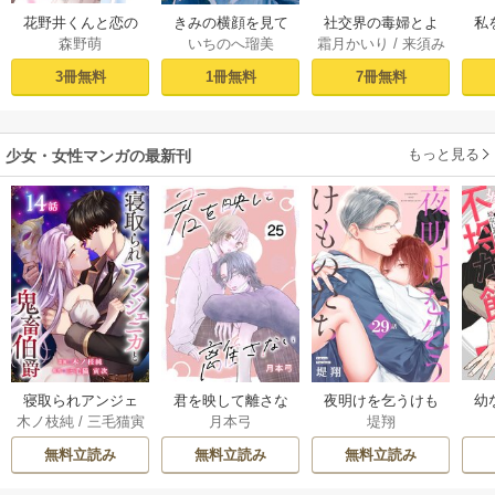
社交界の毒婦とよ
花野井くんと恋の
きみの横顔を見て
私
霜月かいり
/
来須み
森野萌
いちのへ瑠美
ばれる私～素敵な
病（１）
いた（１）
かん
辺境伯令息に腕を
［ば
7冊無料
3冊無料
1冊無料
折られたので、責
任とってもらいま
す～［ばら売り］
もっと見る
第1話
少女・女性マンガの最新刊
幼
寝取られアンジェ
君を映して離さな
夜明けを乞うけも
木ノ枝純
/
三毛猫寅
月本弓
堤翔
ニカと鬼畜伯爵
い[ばら売り] 25巻
のたち[ばら売り] 2
次
［ばら売り］ 14巻
8-29巻
無料立読み
無料立読み
無料立読み