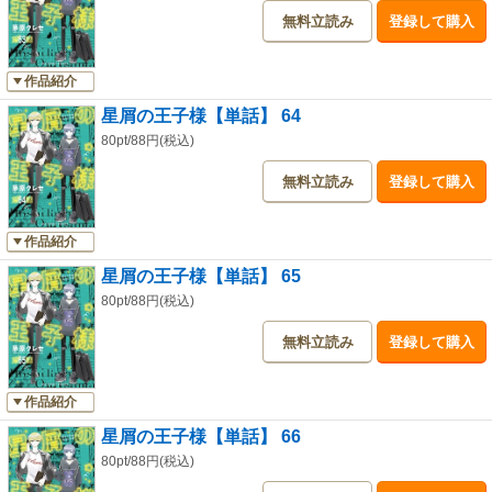
無料立読み
登録して購入
作品紹介
星屑の王子様【単話】 64
80pt/88円(税込)
無料立読み
登録して購入
作品紹介
星屑の王子様【単話】 65
80pt/88円(税込)
無料立読み
登録して購入
作品紹介
星屑の王子様【単話】 66
80pt/88円(税込)