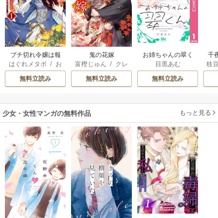
ブチ切れ令嬢は報
鬼の花嫁
お姉ちゃんの翠く
千
はぐれメタボ
/
お
富樫じゅん
/
クレ
目黒あむ
枝
復を誓いました。
ん
国
おのいも
/
昌未
ハ
AK
皇
無料立読み
無料立読み
無料立読み
溺
もっと見る
少女・女性マンガの無料作品