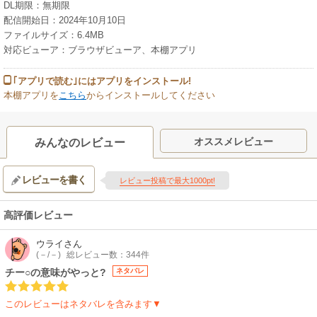
DL期限：無期限
配信開始日：2024年10月10日
ファイルサイズ：6.4MB
対応ビューア：ブラウザビューア、本棚アプリ
｢アプリで読む｣にはアプリをインストール!
本棚アプリを
こちら
からインストールしてください
オススメレビュー
みんなのレビュー
レビューを書く
レビュー投稿で最大1000pt!
高評価レビュー
ウライ
さん
(－/－)
総レビュー数：344件
チー○の意味がやっと?
ネタバレ
このレビューはネタバレを含みます▼