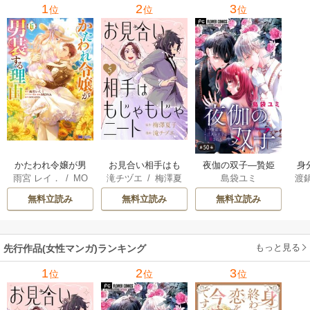
1
2
3
位
位
位
かたわれ令嬢が男
お見合い相手はも
夜伽の双子―贄姫
身
雨宮 レイ．
/
MO
滝チヅエ
/
梅澤夏
島袋ユミ
渡
装する理由（コミ
じゃもじゃニート
は二人の王子に愛
恋
NA
/
SORAJIMA
子（エブリスタ）
ック）
される―【マイク
無料立読み
無料立読み
無料立読み
ロ】
もっと見る
先行作品(女性マンガ)ランキング
1
2
3
位
位
位