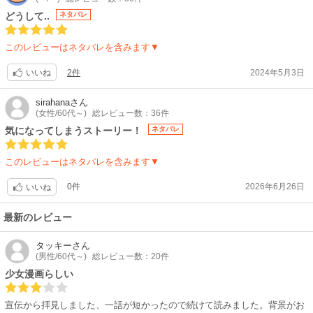
どうして..
ネタバレ
このレビューはネタバレを含みます▼
2件
2024年5月3日
いいね
sirahana
さん
(女性/60代～)
総レビュー数：36件
気になってしまうストーリー！
ネタバレ
このレビューはネタバレを含みます▼
0件
2026年6月26日
いいね
最新のレビュー
タッキー
さん
(男性/60代～)
総レビュー数：20件
少女漫画らしい
宣伝から拝見しました、一話が短かったので続けて読みました。背景がお