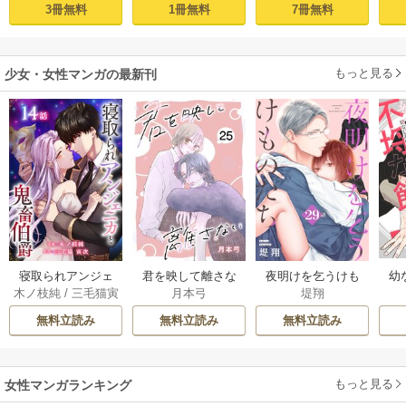
かん
辺境伯令息に腕を
［ば
7冊無料
3冊無料
1冊無料
折られたので、責
任とってもらいま
す～［ばら売り］
もっと見る
第1話
少女・女性マンガの最新刊
幼
寝取られアンジェ
君を映して離さな
夜明けを乞うけも
木ノ枝純
/
三毛猫寅
月本弓
堤翔
ニカと鬼畜伯爵
い[ばら売り] 25巻
のたち[ばら売り] 2
次
［ばら売り］ 14巻
8-29巻
無料立読み
無料立読み
無料立読み
もっと見る
女性マンガランキング