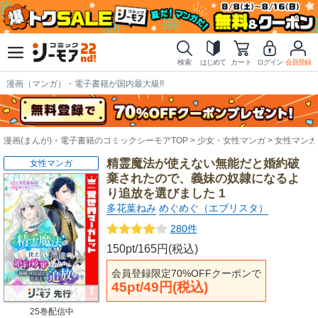
検索
はじめて
カート
ログイン
会員登録
漫画（マンガ）・電子書籍が国内最大級!!
漫画(まんが)・電子書籍のコミックシーモアTOP
少女・女性マンガ
女性マンガ
精霊魔法が使えない無能だと婚約破
女性マンガ
棄されたので、義妹の奴隷になるよ
り追放を選びました 1
多花葉ねみ
めぐめぐ（エブリスタ）
280件
150pt/165円(税込)
会員登録限定70%OFFクーポンで
45pt/49円(税込)
25巻配信中