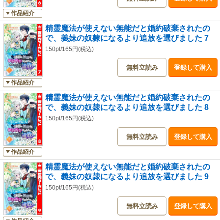
作品紹介
精霊魔法が使えない無能だと婚約破棄されたの
で、義妹の奴隷になるより追放を選びました 7
150pt/165円(税込)
無料立読み
登録して購入
作品紹介
精霊魔法が使えない無能だと婚約破棄されたの
で、義妹の奴隷になるより追放を選びました 8
150pt/165円(税込)
無料立読み
登録して購入
作品紹介
精霊魔法が使えない無能だと婚約破棄されたの
で、義妹の奴隷になるより追放を選びました 9
150pt/165円(税込)
無料立読み
登録して購入