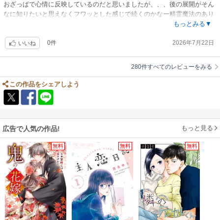
おざっぱで心情に反映しているのだと思いましたが、、、後の展開がそん
なに知りたいと思えなくフワッとした感じで続くのかなー精霊魔法のあり
方がよくわからなかったのが原因と思えます。
もっとみる▼
0件
2026年7月22日
いいね
280件すべてのレビューをみる
この作品をシェアしよう
もっと見る
広告で人気の作品!
無料
無料
無料