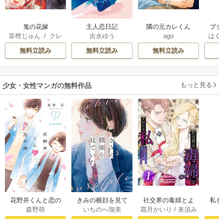
鬼の花嫁
主人恋日記
隣の元カレくん
ブ
富樫じゅん
/
クレ
吉永ゆう
ago
は
復
ハ
お
無料立読み
無料立読み
無料立読み
もっと見る
少女・女性マンガの無料作品
社交界の毒婦とよ
花野井くんと恋の
きみの横顔を見て
私
霜月かいり
/
来須み
森野萌
いちのへ瑠美
ばれる私～素敵な
病（１）
いた（１）