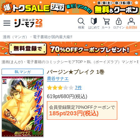
検索
はじめて
カート
ログイン
会員登録
漫画（マンガ）・電子書籍が国内最大級!!
漫画(まんが)・電子書籍のコミックシーモアTOP
BL（ボーイズラブ）マンガ
バージン★ブレイク 1巻
BLマンガ
鹿谷サナエ
7件
619pt/680円(税込)
会員登録限定70%OFFクーポンで
185pt/203円(税込)