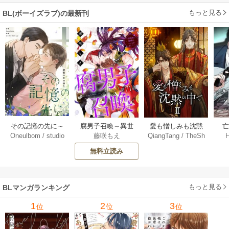
版】
もっと見る
BL(ボーイズラブ)の最新刊
その記憶の先に～
腐男子召喚～異世
愛も憎しみも沈黙
Oneulbom
/
studio
藤咲もえ
QiangTang
/
TheSh
秘密の花の香り～
界で神獣にハメら
の中で【タテヨ
【
Malangs
ubl Website+kkworl
【タテヨミ】 106-1
れました～ 分冊版
ミ】 240巻
無料立読み
d+BailiJunxi
07巻
71巻
もっと見る
BLマンガランキング
1
2
3
位
位
位