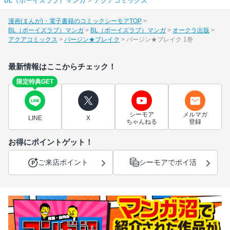
BL（ボーイズラブ）マンガ
>
アクアコミックス
漫画(まんが)・電子書籍のコミックシーモアTOP
BL（ボーイズラブ）マンガ
BL（ボーイズラブ）マンガ
オークラ出版
アクアコミックス
バージン★ブレイク
バージン★ブレイク 1巻
最新情報はここからチェック！
限定特典GET
シーモア
メルマガ
LINE
X
ちゃんねる
登録
お得にポイントゲット！
ご来店ポイント
シーモアでポイ活