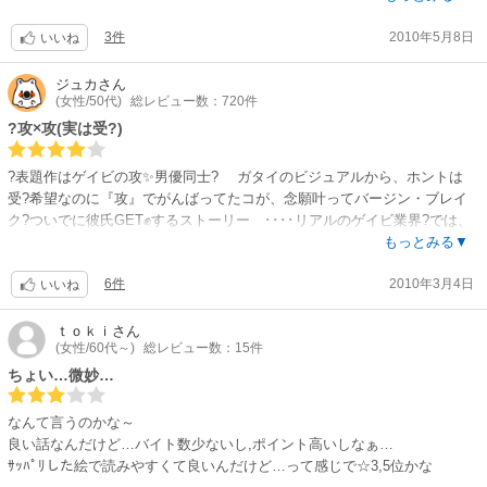
その次の王子様のお話はありきたりだけど、好きなお話でした。立場の違
3件
2010年5月8日
いに悩む受けですが、そんなこと関係なく受けを愛している王子様・・・
いいね
立場より愛を取ってくれた潔さは素敵でした。
ジュカ
さん
(女性/50代)
総レビュー数：720件
短編なのでさらっとしてました！もう少しひねりとポイントが安ければ更
に良かったです☆
?攻×攻(実は受?)
?表題作はゲイビの攻✨男優同士? ガタイのビジュアルから、ホントは
受?希望なのに『攻』でがんばってたコが、念願叶ってバージン・ブレイ
ク?ついでに彼氏GET✊するストーリー ････リアルのゲイビ業界?では、
相撲取りOK?✌ガチムチ君ワッショイ??ですから、そんなお悩み?は無くっ
もっとみる▼
てよ?✨ あとは時代劇ありＳＰモノありのバラエティー✨ 私はＳＰの
6件
2010年3月4日
大人な所長×ツンデレ君が好み?でした✨
いいね
ｔｏｋｉ
さん
(女性/60代～)
総レビュー数：15件
ちょい…微妙…
なんて言うのかな～
良い話なんだけど…バイト数少ないし,ポイント高いしなぁ…
ｻｯﾊﾟﾘした絵で読みやすくて良いんだけど…って感じで☆3,5位かな