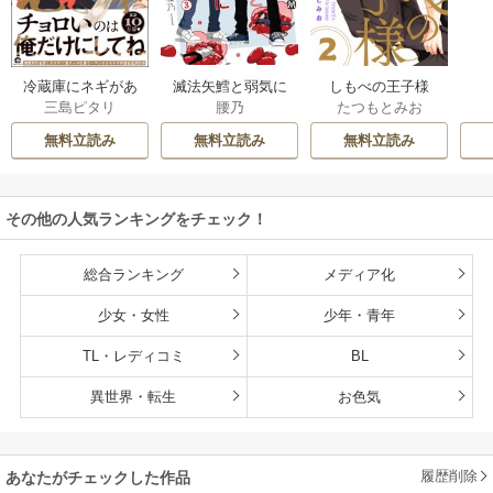
滅法矢鱈と弱気に
冷蔵庫にネギがあ
しもべの王子様
腰乃
三島ピタリ
たつもとみお
キス【コミックス
ったカモ
【描き下ろしおま
版】
け付き特装版】
無料立読み
無料立読み
無料立読み
その他の人気ランキングをチェック！
総合ランキング
メディア化
少女・女性
少年・青年
TL・レディコミ
BL
異世界・転生
お色気
履歴削除
あなたがチェックした作品