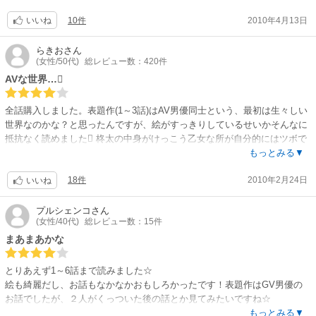
されていて『…』な日々。
10件
2010年4月13日
好きになっちゃった同僚の泰良も、柊太を攻め仲間にしか見てくれませ
いいね
ん。
悩みに悩んで、ついに一発賭けに！
らきお
さん
(女性/50代)
総レビュー数：420件
４～６話 古きアジア某国の皇子と側仕えの純愛。
AVな世界…
お話は割とありがちですが、息抜きに丁度ヨシ。
全話購入しました。表題作(1～3話)はAV男優同士という、最初は生々しい
７～８話 SP会社の問題児と所長サン。ノンケで元ボクサーの花城に、最
世界なのかな？と思ったんですが、絵がすっきりしているせいかそんなに
後は『…いいからこのまま来い』と足開かせちゃう所長の懐の深い愛が格
抵抗なく読めました 柊太の中身がけっこう乙女な所が自分的にはツボで
好良い?
した私の理解力が足りないのか…賭けの結果はあの流れなら逆では？っ
もっとみる▼
て思うのですが…
９～14話 先のSP会社の副所長と、警護の為「一週間」だけ共に生活す
18件
2010年2月24日
4～6話は時代設定がわからないのですが、皇子と家臣の、お互い密かに想
いいね
ることになった声の出ない青年。
っているのに身分が邪魔してなかなか素直になれない２人の話。
静かな恋堕ちと熱いSEX｡
7、8話はSPの会社の所長とその社員。短気ですぐに暴力に走ってしまう
プルシェンコ
さん
初めて、格好悪くても必死に追いかけた副所長。
(女性/40代)
総レビュー数：15件
社員に、所長はペナルティとして殴る毎にキス１回することに
んー、良かったデス?
9～14話 同じSPの副所長の話。キレイな男にめがない副所長は、手を出し
まあまあかな
てはいけないと言われてた依頼人を本気で好きになってしまい…
15～16話 『リベンジ』番外編?…あの鉄仮面が、「ソレ」に反応すると
15、16話 別作品｢リベンジ｣の番外編です
とりあえず1～6話まで読みました☆
は！しっかり愛も深まっているようで何より?
全話意外な設定が多くて、先が読めない感じが面白かったです 個人的に
絵も綺麗だし、お話もなかなかおもしろかったです！表題作はGV男優の
は皇子×家臣の話がすごく純愛で好きでした
お話でしたが、２人がくっついた後の話とか見てみたいですね☆
サクサク読めました！
もっとみる▼