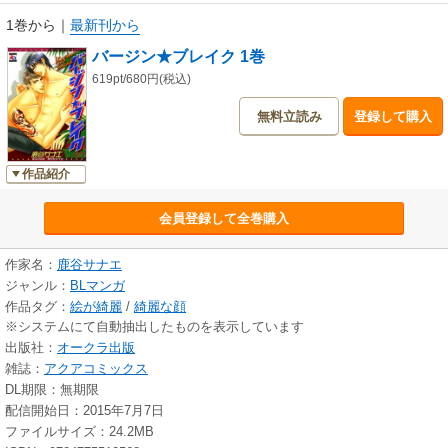
1巻から
｜
最新刊から
バージン★ブレイク 1巻
619pt/680円(税込)
無料立読み
登録して購入
作品紹介
会員登録して全巻購入
作家名：
鹿谷サナエ
ジャンル：
BLマンガ
作品タグ：
絵が綺麗
/
綺麗な顔
※システムにて自動抽出したものを表示しています
出版社：
オークラ出版
雑誌：
アクアコミックス
DL期限：無期限
配信開始日：2015年7月7日
ファイルサイズ：24.2MB