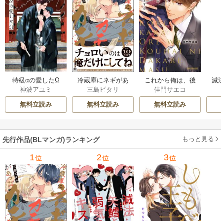
特級αの愛したΩ
冷蔵庫にネギがあ
これから俺は、後
滅
神波アユミ
三島ピタリ
佳門サエコ
ったカモ
輩に抱かれます
キ
無料立読み
無料立読み
無料立読み
もっと見る
先行作品(BLマンガ)ランキング
1
2
3
位
位
位