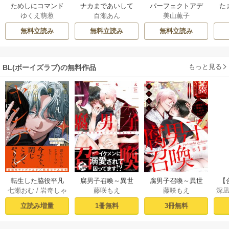
ためしにコマンド
ナカまであいして
パーフェクトアデ
た
ゆくえ萌葱
百瀬あん
美山薫子
言ってみた
【電子限定かきお
ィクション
ろし漫画付】
無料立読み
無料立読み
無料立読み
もっと見る
BL(ボーイズラブ)の無料作品
転生した脇役平凡
腐男子召喚～異世
腐男子召喚～異世
【
七瀬おむ
/
岩奇しゃ
藤咲もえ
藤咲もえ
深
な僕は、美形第二
界で神獣にハメら
界で神獣にハメら
ラ
け
王子をヤンデレに
れました～ 【電子
れました～ 分冊版
う
立読み増量
1冊無料
3冊無料
してしまった１
コミック限定特典
： 1
ル
【シーモア限定
付き】
た！