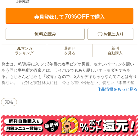
1巻完結
70%OFF
会員登録して
で購入
無料立読み
お気に入り
BLマンガ
最新刊
新刊
ランキング
を見る
自動購入
柊太は、AV業界に入って3年目の攻専ビデオ男優。攻ナンバーワンを競い
あう同じ事務所の泰良とは、ライバルでもあり親しいオトモダチでもあ
る。もちろんどちらも『攻専』なので、2人がデキちゃうなんてことは有り
得ない。…だけど実は柊太には、今さら言い出せない、切ない『本当の望
み』というものがあって！? オトコの譲れない意地と純情魂溢れるパワフ
作品情報をもっと見る
ル作品集☆
完結