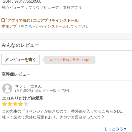
ISBN：9784775510568
対応ビューア：ブラウザビューア、本棚アプリ
｢アプリで読む｣にはアプリをインストール!
本棚アプリを
こちら
からインストールしてください
みんなのレビュー
レビューを書く
レビュー投稿で最大1000pt!
高評価レビュー
サラミⅡ世
さん
(女性/50代)
総レビュー数：178件
エロありだけど純愛系
この先生の『リベンジ』が好きなので、番外編が入ってるこちらをDL。
軽～く読めて意外な展開もあり、ナカナカ面白かったです?
１～３話 ゲイビ男優の柊太は本質が受けなのに、見た目から攻めをやら
もっとみる▼