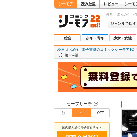
シーモア
読み放題
レビュー
シーモ
漫画（まんが）・
ジャンルで探す
総合
少年・青年
少女・女性
漫画(まんが)・電子書籍のコミックシーモアTOP
ミ】第134話
セーフサーチ
？
強
中
OFF
国内最大級の電子書籍サイト