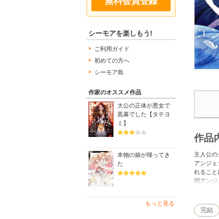
無料会員登録
シーモアを楽しもう!
ご利用ガイド
初めての方へ
シーモア島
作家のオススメ作品
大公の正体が悪女で
黒幕でした【タテヨ
ミ】
作品
主人公の
本物の娘が帰ってき
アンジェ
た
れること
間アンジ
る。
もっと見る
完結