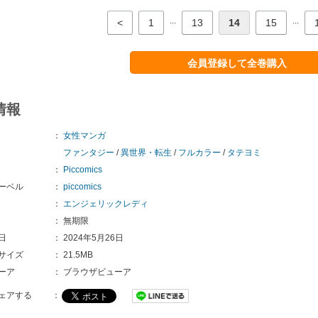
...
...
<
1
13
14
15
会員登録して全巻購入
情報
：
女性マンガ
ファンタジー
/
異世界・転生
/
フルカラー
/
タテヨミ
：
Piccomics
ーベル
：
piccomics
：
エンジェリックレディ
：
無期限
日
：
2024年5月26日
サイズ
：
21.5MB
ーア
：
ブラウザビューア
ェアする
：