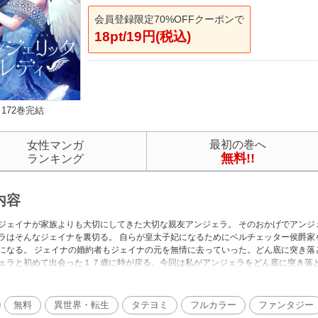
会員登録限定70%OFFクーポンで
18pt/19円(税込)
172巻完結
最初の巻へ
女性マンガ
無料!!
ランキング
内容
ジェイナが家族よりも大切にしてきた大切な親友アンジェラ。 そのおかげでアンジ
ラはそんなジェイナを裏切る。 自らが皇太子妃になるためにベルチェッター侯爵家
になる。 ジェイナの婚約者もジェイナの元を無情に去っていった。どん底に突き落
ェラと初めて出会った１７歳に時が戻る。今回は私がアンジェラをどん底に突き落
無料
異世界・転生
タテヨミ
フルカラー
ファンタジー