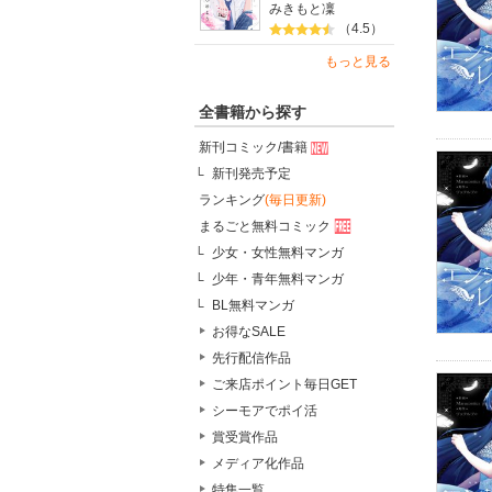
みきもと凜
（4.5）
もっと見る
全書籍から探す
新刊コミック/書籍
新刊発売予定
ランキング
(毎日更新)
まるごと無料コミック
少女・女性無料マンガ
少年・青年無料マンガ
BL無料マンガ
お得なSALE
先行配信作品
ご来店ポイント毎日GET
シーモアでポイ活
賞受賞作品
メディア化作品
特集一覧