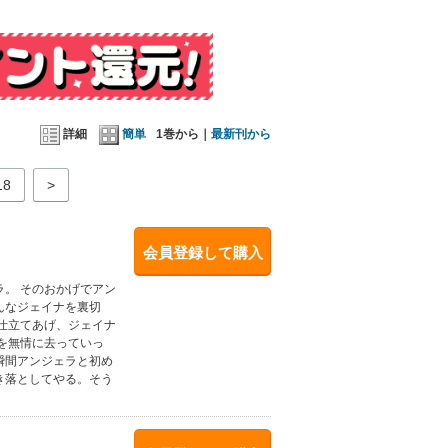
詳細
簡単
1巻から｜
最新刊から
18
>
会員登録して購入
。 そのおかげでアン
んなジェイナを裏切
仕立てあげ、ジェイナ
を無情に去っていっ
瞬間アンジェラと初め
き落としてやる。そう