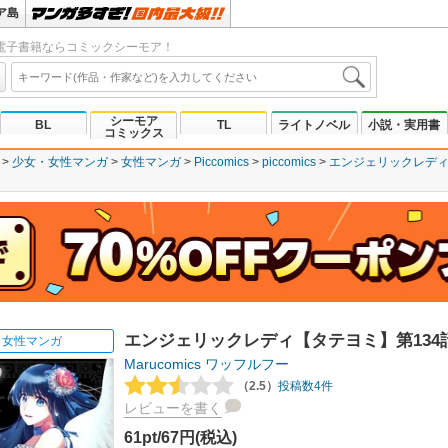
ア島
電子書籍ならコミックシーモア！
シーモア
BL
TL
ライトノベル
小説・実用書
コミックス
少女・女性マンガ
女性マンガ
Piccomics
piccomics
エンジェリックレデ
エンジェリックレディ【タテヨミ】第134
女性マンガ
Marucomics
ワッフルフー
（2.5）
投稿数4件
レビューを書く
61pt/67円(税込)