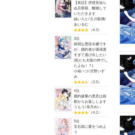
【単話】拝啓見知ら
ぬ旦那様、離婚して
いただきます
紬いろと
/
久川航璃
/
あいるむ
（4.3）
3位
病弱な悪役令嬢です
が、婚約者が過保護
すぎて逃げ出したい
(私たち犬猿の仲でし
たよね！？)
小箱ハコ
/
沢野いず
み
（3.5）
4位
婚約破棄の悪意は娼
館からお返しします
うもう
/
皐月めい
（4.2）
5位
宝石箱に愛をつめよ
う