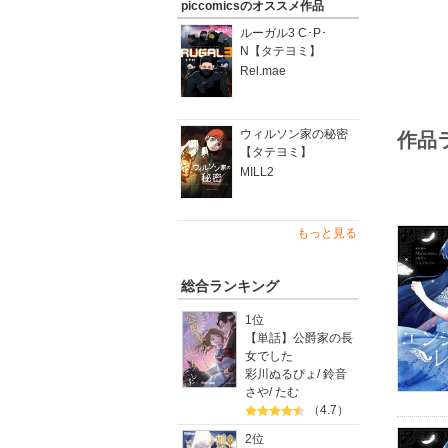
piccomicsのオススメ作品
ルーガル3 C･P･
N【タテヨミ】
Rel.mae
ウィルソン家の秘密
作品
【タテヨミ】
MILL2
もっと見る
総合ランキング
1位
【単話】公爵家の長
女でした
彩川ぬるぴょ
/
鈴音
さや
/
たむ
（4.7）
2位