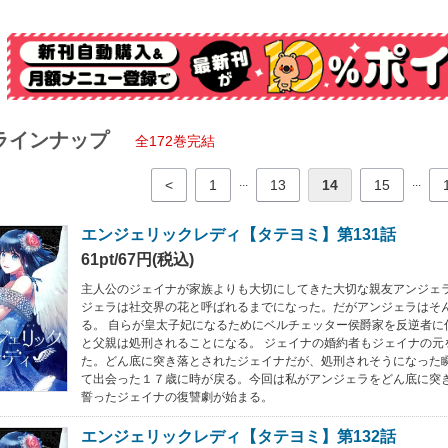
ラインナップ
全172巻完結
...
...
<
1
13
14
15
エンジェリックレディ【タテヨミ】第131話
61pt/67円(税込)
主人公のジェイナが家族よりも大切にしてきた大切な親友アンジェラ
ジェラは社交界の花と呼ばれるまでになった。だがアンジェラはそ
る。 自らが皇太子妃になるためにベルチェッター侯爵家を反逆者に
と父親は処刑されることになる。 ジェイナの婚約者もジェイナの元
た。どん底に突き落とされたジェイナだが、処刑されそうになった
て出会った１７歳に時が戻る。今回は私がアンジェラをどん底に突
誓ったジェイナの復讐劇が始まる。
エンジェリックレディ【タテヨミ】第132話