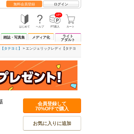
無料会員登録
ログイン
UP!
はじめて
ヘルプ
PT購入
カート
ライト
雑誌・写真集
メディア化
アダルト
ィ【タテヨミ】
エンジェリックレディ【タテヨ
話
会員登録して
70%OFFで購入
お気に入りに追加