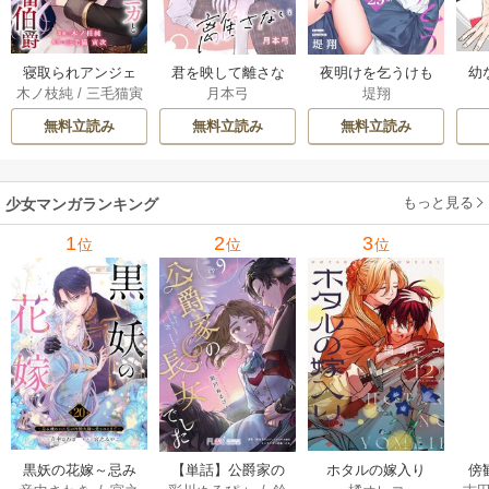
幼
寝取られアンジェ
君を映して離さな
夜明けを乞うけも
木ノ枝純
/
三毛猫寅
月本弓
堤翔
ニカと鬼畜伯爵
い[ばら売り] 25巻
のたち[ばら売り] 2
次
［ばら売り］ 14巻
8-29巻
無料立読み
無料立読み
無料立読み
もっと見る
少女マンガランキング
1
2
3
位
位
位
黒妖の花嫁～忌み
【単話】公爵家の
ホタルの嫁入り
傍