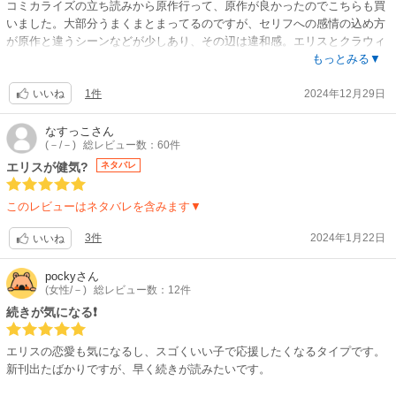
コミカライズの立ち読みから原作行って、原作が良かったのでこちらも買
いました。大部分うまくまとまってるのですが、セリフへの感情の込め方
が原作と違うシーンなどが少しあり、その辺は違和感。エリスとクラウィ
スのじれったい感じなどはコミカライズの方が好みかも。最終巻まで楽し
もっとみる▼
みにしています
1件
2024年12月29日
いいね
なすっこ
さん
(－/－)
総レビュー数：60件
エリスが健気?
ネタバレ
このレビューはネタバレを含みます▼
3件
2024年1月22日
いいね
pocky
さん
(女性/－)
総レビュー数：12件
続きが気になる❗
エリスの恋愛も気になるし、スゴくいい子で応援したくなるタイプです。
新刊出たばかりですが、早く続きが読みたいです。