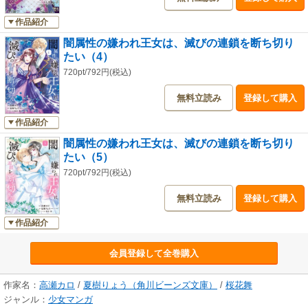
作品紹介
闇属性の嫌われ王女は、滅びの連鎖を断ち切り
たい（4）
720pt/792円(税込)
無料立読み
登録して購入
作品紹介
闇属性の嫌われ王女は、滅びの連鎖を断ち切り
たい（5）
720pt/792円(税込)
無料立読み
登録して購入
作品紹介
会員登録して全巻購入
作家名：
高瀬カロ
/
夏樹りょう（角川ビーンズ文庫）
/
桜花舞
ジャンル：
少女マンガ