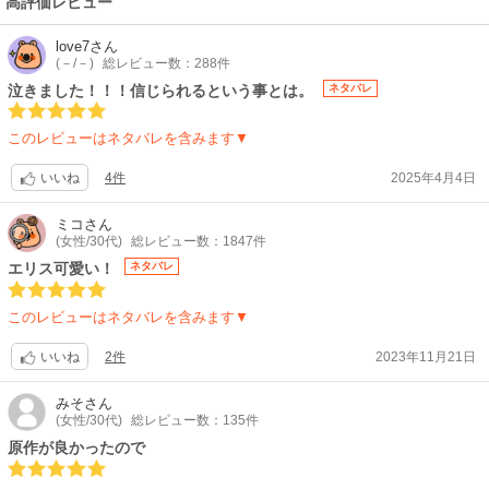
高評価レビュー
love7
さん
(－/－)
総レビュー数：288件
泣きました！！！信じられるという事とは。
ネタバレ
このレビューはネタバレを含みます▼
4件
2025年4月4日
いいね
ミコ
さん
(女性/30代)
総レビュー数：1847件
エリス可愛い！
ネタバレ
このレビューはネタバレを含みます▼
2件
2023年11月21日
いいね
みそ
さん
(女性/30代)
総レビュー数：135件
原作が良かったので