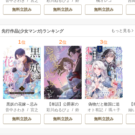
音中さわき
/
宮之
彩川ぬるぴょ
/
鈴
橘オレコ
吉
嫌われた私が冷酷
長女でした
みやこ
音さや
/
たむ
大尉に愛されるま
無料立読み
無料立読み
無料立読み
で～
もっと見る
先行作品(少女マンガ)ランキング
1
2
3
位
位
位
黒妖の花嫁～忌み
【単話】公爵家の
偽物だと敵国に追
【
音中さわき
/
宮之
彩川ぬるぴょ
/
鈴
オト有記
/
瑪々子
紬
嫌われた私が冷酷
長女でした
放されましたが、
ら
みやこ
音さや
/
たむ
大尉に愛されるま
どうやら本物の聖
し
無料立読み
無料立読み
無料立読み
で～
女は私のようで
す。