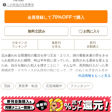
5巻完結
この作品の注意事項
70%OFF
会員登録して
で購入
無料立読み
お気に入り
少女マンガ
最新刊
新刊
ランキング
を見る
自動購入
忌み嫌われる闇属性の魔法を持つ王女・エリス。姉の毒殺未遂の罪をきせ
られ処刑された瞬間、時は半年前に戻っていた。処刑される運命を変える
ため、自分を陥れた犯人を捜すことに！ そんな中、死刑執行人だった宰
相補佐官・クラウィスがお目付け役になって…!? ひねくれ王女の人生や
り直しファンタジー！
作品情報をもっと見る
完結
異世界・転生
広告掲載中
ファンタジー