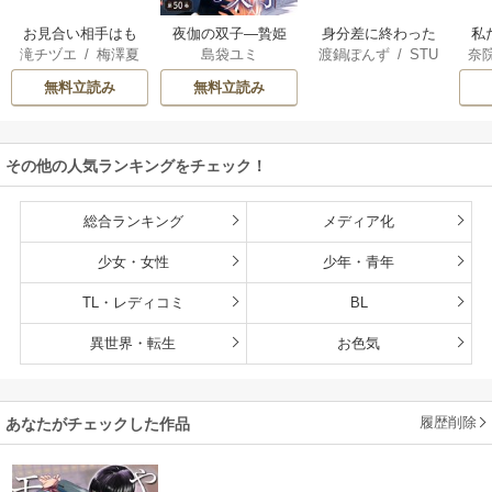
お見合い相手はも
夜伽の双子―贄姫
身分差に終わった
私
滝チヅエ
/
梅澤夏
島袋ユミ
渡鍋ぽんず
/
STU
奈
じゃもじゃニート
は二人の王子に愛
恋を、今さらです
せ
子（エブリスタ）
DIO ZOON
される―【マイク
が。
し
無料立読み
無料立読み
ロ】
命
その他の人気ランキングをチェック！
総合ランキング
メディア化
少女・女性
少年・青年
TL・レディコミ
BL
異世界・転生
お色気
履歴削除
あなたがチェックした作品