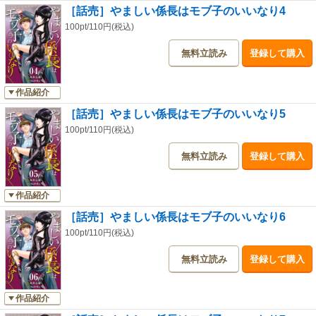
［話売］やましい係長はモブ子のいいなり4
100pt/110円(税込)
無料立読み
登録して購入
作品紹介
［話売］やましい係長はモブ子のいいなり5
100pt/110円(税込)
無料立読み
登録して購入
作品紹介
［話売］やましい係長はモブ子のいいなり6
100pt/110円(税込)
無料立読み
登録して購入
作品紹介