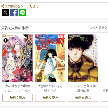
この作品をシェアしよう
もっと見る
広告で人気の作品!
無料
火の神さまの掃除
天は赤い河のほと
ミステリと言う勿
山田こもも
/
浅木
篠原千絵
田村由美
富
人ですが、いつの
り
れ
伊都
/
SNC
間にか花嫁として
無料立読み
無料立読み
無料立読み
溺愛されています