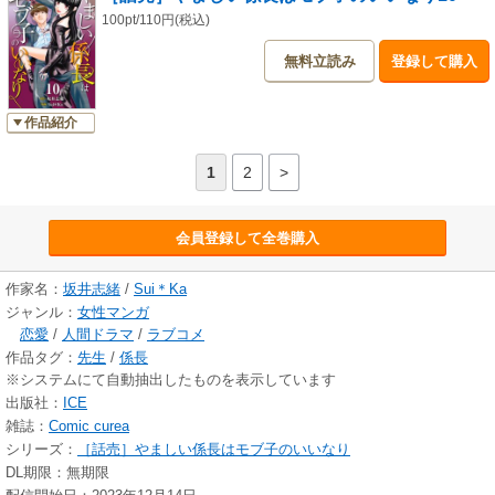
100pt/110円(税込)
無料立読み
登録して購入
作品紹介
1
2
>
会員登録して全巻購入
作家名：
坂井志緒
/
Sui＊Ka
ジャンル：
女性マンガ
恋愛
/
人間ドラマ
/
ラブコメ
作品タグ：
先生
/
係長
※システムにて自動抽出したものを表示しています
出版社：
ICE
雑誌：
Comic curea
シリーズ：
［話売］やましい係長はモブ子のいいなり
DL期限：無期限