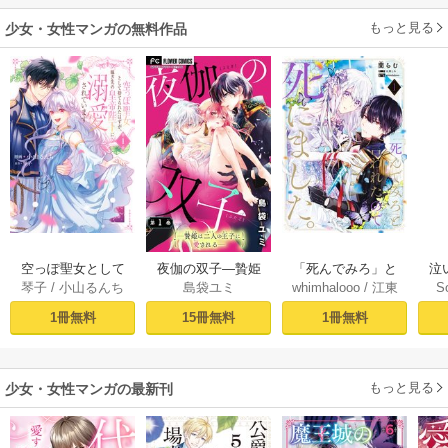
もっと見る
少女・女性マンガの無料作品
空っぽ聖女として
夜伽の双子―贄姫
「死んでみろ」と
泣
琴子
/
小山るんち
島袋ユミ
whimhalooo
/
江東
S
捨てられたはず
は二人の王子に愛
言われたので死に
しろ
/
蘭らむ
が、嫁ぎ先の皇帝
される―【マイク
ました。 1
1冊無料
15冊無料
1冊無料
陛下に溺愛されて
ロ】 1
います 1【コミック
シーモア限定版】
もっと見る
少女・女性マンガの最新刊