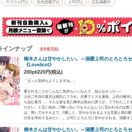
ラブコメ(TL)
社内恋愛(TL)
上司(TL)
広告掲載中
ラインナップ
全9巻完結
柳木さんは甘やかしたい。～溺愛上司のとろとろセ
《Lovelicot》
200pt/220円(税込)
「もっと気持ちよくしますね…」
愛されることがこんなに気持ちいいなんて、知らなかった──
入社二年目の葉月は彼氏にフラれ、仕事でミスを連発。上司の柳木
ち込む葉月…。そんな姿を見た柳木は呑みに誘うが、フラれたこと
ださい」と言い始め…!?酔っ払いでもそんなふうに言われるのは悪
は、勢いでホテルまで…!!優しく、甘やかされるような言葉と指の
の先を求めてるみたい…。上司にとろとろに甘やかされる、溺愛オ
柳木さんは甘やかしたい。～溺愛上司のとろとろセ