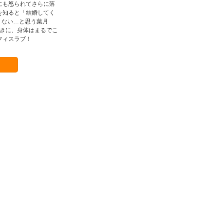
にも怒られてさらに落
を知ると「結婚してく
くない…と思う葉月
動きに、身体はまるでこ
フィスラブ！