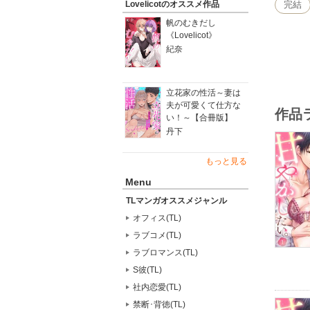
スラブ！
完結
Lovelicotのオススメ作品
帆のむきだし
《Lovelicot》
紀奈
立花家の性活～妻は
夫が可愛くて仕方な
作品
い！～【合冊版】
丹下
もっと見る
Menu
TLマンガオススメジャンル
オフィス(TL)
ラブコメ(TL)
ラブロマンス(TL)
S彼(TL)
社内恋愛(TL)
禁断･背徳(TL)