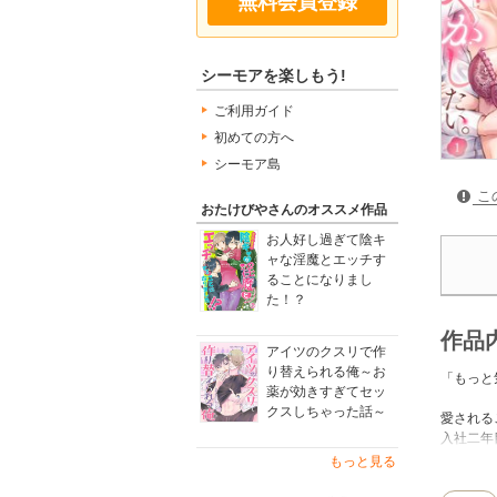
無料会員登録
シーモアを楽しもう!
ご利用ガイド
初めての方へ
シーモア島
こ
おたけびやさんのオススメ作品
お人好し過ぎて陰キ
ャな淫魔とエッチす
ることになりまし
た！？
作品
アイツのクスリで作
り替えられる俺～お
「もっと
薬が効きすぎてセッ
クスしちゃった話～
愛される
入社二年
フラれた
もっと見る
で…!!