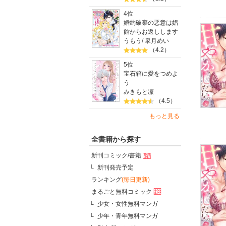
4位
婚約破棄の悪意は娼
館からお返しします
うもう
/
皐月めい
（4.2）
5位
宝石箱に愛をつめよ
う
みきもと凜
（4.5）
もっと見る
全書籍から探す
新刊コミック/書籍
新刊発売予定
ランキング
(毎日更新)
まるごと無料コミック
少女・女性無料マンガ
少年・青年無料マンガ