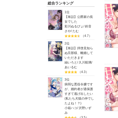
総合ランキング
1位
【単話】公爵家の長
女でした
彩川ぬるぴょ
/
鈴音
さや
/
たむ
（4.7）
2位
【単話】拝啓見知ら
ぬ旦那様、離婚して
いただきます
紬いろと
/
久川航璃
/
あいるむ
（4.3）
3位
病弱な悪役令嬢です
が、婚約者が過保護
すぎて逃げ出したい
(私たち犬猿の仲でし
たよね！？)
小箱ハコ
/
沢野いず
み
（3.5）