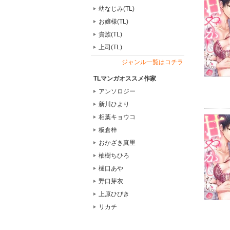
幼なじみ(TL)
お嬢様(TL)
貴族(TL)
上司(TL)
ジャンル一覧はコチラ
TLマンガオススメ作家
アンソロジー
新川ひより
相葉キョウコ
板倉梓
おかざき真里
柚樹ちひろ
樋口あや
野口芽衣
上原ひびき
リカチ