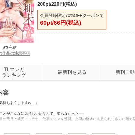
200pt/220円(税込)
会員登録限定70%OFFクーポンで
60pt/66円(税込)
9巻完結
の作品の注意事項
TLマンガ
最新刊を見る
新刊自動
ランキング
内容
気持ちよくしますね…」
ことがこんなに気持ちいいなんて、知らなかった──
目の葉月は彼氏にフラれ、仕事でミスを連発。上司の柳木にも怒られてさらに落ち
ことを知ると「結婚してください」と言い始め…!?酔っ払いでもそんなふうに言わ
優しく、甘やかされるような言葉と指の動きに、身体はまるでこの先を求めてるみた