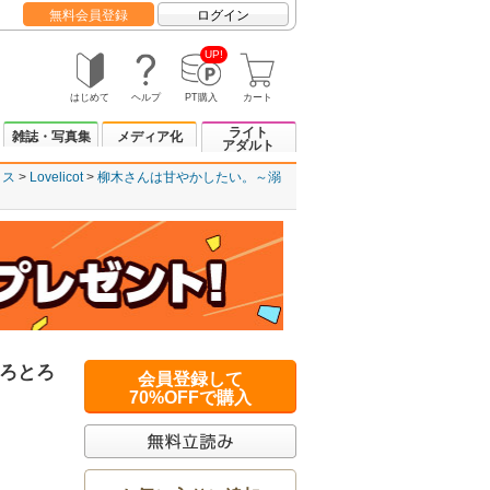
無料会員登録
ログイン
UP!
はじめて
ヘルプ
PT購入
カート
ライト
雑誌・写真集
メディア化
アダルト
クス
Lovelicot
柳木さんは甘やかしたい。～溺
ろとろ
会員登録して
70%OFFで購入