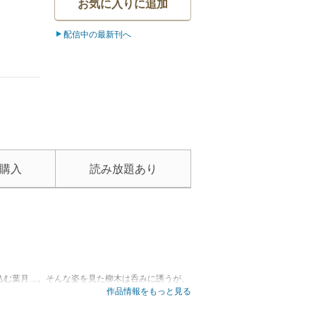
お気に入りに追加
配信中の最新刊へ
購入
読み放題あり
込む葉月…。そんな姿を見た柳木は呑みに誘うが、
れるのは悪くない…と思う葉月は、勢いでホテルま
作品情報をもっと見る
い…。上司にとろとろに甘やかされる、溺愛オフィ