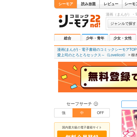
シーモア
読み放題
レビュー
シーモ
漫画（まんが）・
ジャンルで探す
総合
少年・青年
少女・女性
漫画(まんが)・電子書籍のコミックシーモアTOP
愛上司のとろとろセックス～《Lovelicot》
柳
セーフサーチ
？
強
中
OFF
国内最大級の電子書籍サイト