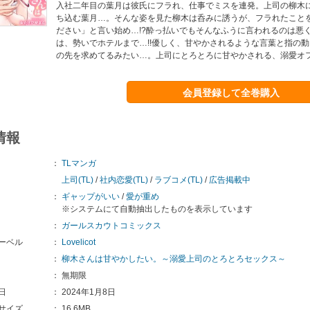
入社二年目の葉月は彼氏にフラれ、仕事でミスを連発。上司の柳木
ち込む葉月…。そんな姿を見た柳木は呑みに誘うが、フラれたこと
ださい」と言い始め…!?酔っ払いでもそんなふうに言われるのは悪
は、勢いでホテルまで…!!優しく、甘やかされるような言葉と指の
の先を求めてるみたい…。上司にとろとろに甘やかされる、溺愛オ
会員登録して全巻購入
情報
：
TLマンガ
上司(TL)
/
社内恋愛(TL)
/
ラブコメ(TL)
/
広告掲載中
：
ギャップがいい
/
愛が重め
※システムにて自動抽出したものを表示しています
：
ガールスカウトコミックス
ーベル
：
Lovelicot
：
柳木さんは甘やかしたい。～溺愛上司のとろとろセックス～
：
無期限
日
：
2024年1月8日
サイズ
：
16.6MB