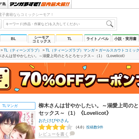
ア島
電子書籍ならコミックシーモア！
シーモア
BL
TL
ライトノベル
小説・実用書
コミックス
TL（ティーンズラブ）
TL（ティーンズラブ）マンガ
ガールスカウトコミッ
木さんは甘やかしたい。～溺愛上司のとろとろセックス～（1）《Lovelicot》
柳木さんは甘やかしたい。～溺愛上司のと
TLマンガ
セックス～（1）《Lovelicot》
おたけびやさん
（4.0）
投稿数9件
レビューを書く