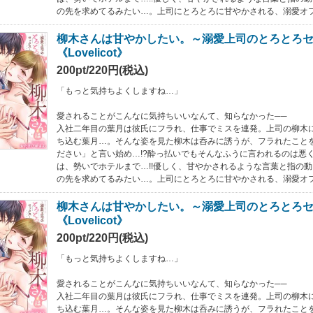
の先を求めてるみたい…。上司にとろとろに甘やかされる、溺愛オ
柳木さんは甘やかしたい。～溺愛上司のとろとろセ
《Lovelicot》
200pt/220円(税込)
「もっと気持ちよくしますね…」
愛されることがこんなに気持ちいいなんて、知らなかった──
入社二年目の葉月は彼氏にフラれ、仕事でミスを連発。上司の柳木
ち込む葉月…。そんな姿を見た柳木は呑みに誘うが、フラれたこと
ださい」と言い始め…!?酔っ払いでもそんなふうに言われるのは悪
は、勢いでホテルまで…!!優しく、甘やかされるような言葉と指の
の先を求めてるみたい…。上司にとろとろに甘やかされる、溺愛オ
柳木さんは甘やかしたい。～溺愛上司のとろとろセ
《Lovelicot》
200pt/220円(税込)
「もっと気持ちよくしますね…」
愛されることがこんなに気持ちいいなんて、知らなかった──
入社二年目の葉月は彼氏にフラれ、仕事でミスを連発。上司の柳木
ち込む葉月…。そんな姿を見た柳木は呑みに誘うが、フラれたこと