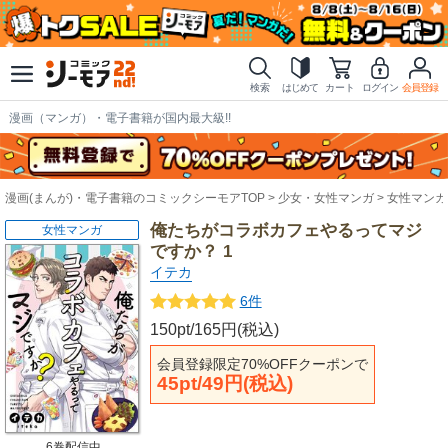
検索
はじめて
カート
ログイン
会員登録
漫画（マンガ）・電子書籍が国内最大級!!
漫画(まんが)・電子書籍のコミックシーモアTOP
少女・女性マンガ
女性マンガ
俺たちがコラボカフェやるってマジ
女性マンガ
ですか？ 1
イテカ
6件
150pt/165円(税込)
会員登録限定70%OFFクーポンで
45pt/49円(税込)
6巻配信中