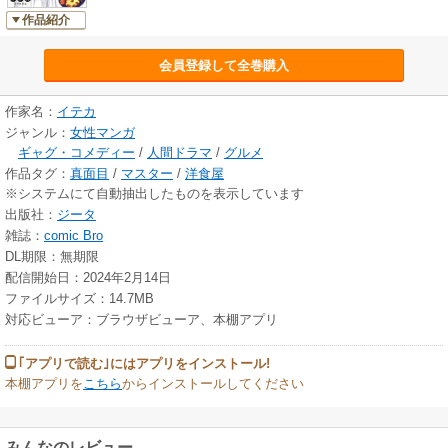
作品紹介
会員登録して全巻購入
作家名：
イテカ
ジャンル：
女性マンガ
ギャグ・コメディー
/
人間ドラマ
/
グルメ
作品タグ：
真面目
/
マスター
/
洋食屋
※システムにて自動抽出したものを表示しています
出版社：
ジータ
雑誌：
comic Bro
DL期限：無期限
配信開始日：2024年2月14日
ファイルサイズ：14.7MB
対応ビューア：ブラウザビューア、本棚アプリ
｢アプリで読む｣にはアプリをインストール!
本棚アプリを
こちら
からインストールしてください
みんなのレビュー