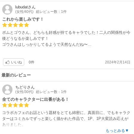
lubudat
さん
(女性/40代)
総レビュー数：1件
これから楽しみです！
ポムとゴウさん、どちらも好感が持てるキャラでした！二人の関係性が今
後どうなるか楽しみです！
ゴウさんはしっかりしてるようで天然なんだね〜…
0件
2024年2月14日
いいね
最新のレビュー
ちどり
さん
(女性/30代)
総レビュー数：1件
全てのキャラクターに出番がある！
コラボカフェのお話という題材をとても綿密に、真面目に、でもキャラク
ターはコミカルでずっと楽しく描かれた作品で、1P、1P大変読み応えが
ありました。
絵もお上手だし、キャラクター1人1人、脇役でもしっかり役割がある漫画
もっとみる▼