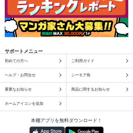
サポートメニュー
初めての方へ
ご利用ガイド
ヘルプ・お問合せ
シーモア島
重要なお知らせ
商品に関するお知らせ
ホームアイコンを追加
本棚アプリを無料ダウンロード！