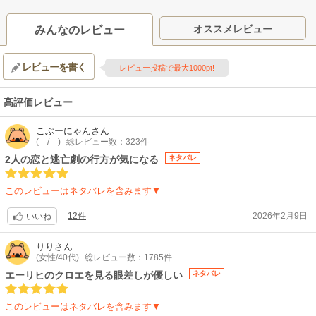
オススメレビュー
みんなのレビュー
レビューを書く
レビュー投稿で最大1000pt!
高評価レビュー
こぶーにゃん
さん
(－/－)
総レビュー数：323件
2人の恋と逃亡劇の行方が気になる
ネタバレ
このレビューはネタバレを含みます▼
12件
2026年2月9日
いいね
りり
さん
(女性/40代)
総レビュー数：1785件
エーリヒのクロエを見る眼差しが優しい
ネタバレ
このレビューはネタバレを含みます▼