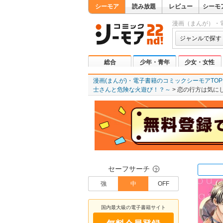
シーモア
読み放題
レビュー
シーモ
漫画（まんが）・
ジャンルで探す
総合
少年・青年
少女・女性
漫画(まんが)・電子書籍のコミックシーモアTOP
士さんと危険な火遊び！？～
恋の行方は気に
セーフサーチ
？
強
中
OFF
国内最大級の電子書籍サイト