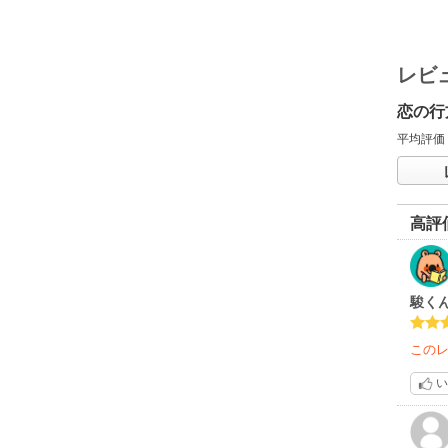
レビ
恋の行
平均評価
高評
駿く
この
い