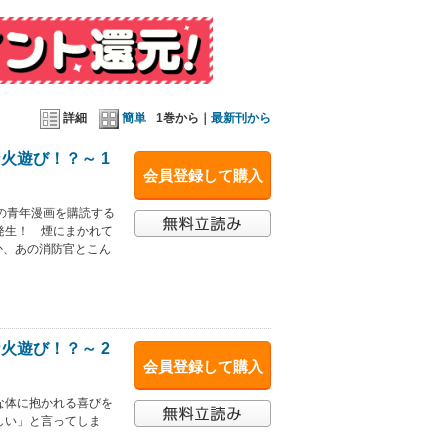
詳細
簡単
1巻から｜
最新刊から
火遊び！？～ 1
会員登録して購入
の青年漫画を購読する
発生！ 煙にまかれて
か、あの消防官とこん
火遊び！？～ 2
会員登録して購入
な体に抱かれる喜びを
しい」と言ってしま