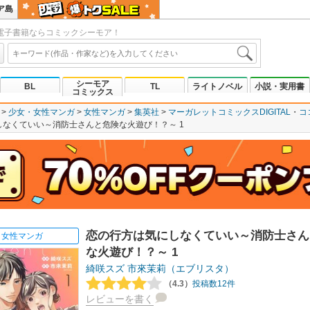
ア島
電子書籍ならコミックシーモア！
シーモア
BL
TL
ライトノベル
小説・実用書
コミックス
少女・女性マンガ
女性マンガ
集英社
マーガレットコミックスDIGITAL
コ
しなくていい～消防士さんと危険な火遊び！？～ 1
恋の行方は気にしなくていい～消防士さん
女性マンガ
な火遊び！？～ 1
綺咲スズ
市來茉莉（エブリスタ）
（4.3）
投稿数12件
レビューを書く