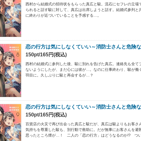
西村から結婚式の招待状をもらった真広と駿。流石にセフレの立場
られると話す駿に対して、真広は出席しようと話す。結婚式参列と
に終わりが近づいていることを予感する…。
恋の行方は気にしなくていい～消防士さんと危険な
150pt/165円(税込)
西村の結婚式に参列した後、駿に別れを告げた真広。連絡先も全て
ないようにしたが、まだ心には彼が…。なのに仕事終わり、駿が働
羽目に。久しぶりに駿と再会するが…？
恋の行方は気にしなくていい～消防士さんと危険な
150pt/165円(税込)
百貨店の火災で再び出会った真広と駿だが、真広は駿よりもお客さ
気持ちを尊重した駿も、別行動で救助に。だが無事にお客さんを避
思ったところ煙が…！ 二人の「恋の行方」はどうなるのか!? つ