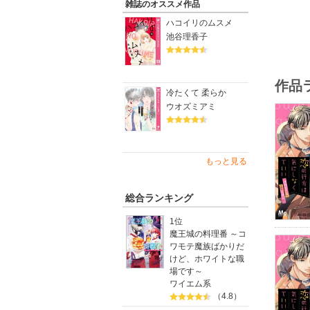
雑誌のオススメ作品
ハコイリのムスメ
池谷理香子
作品
冷たくて 柔らか
ウオズミアミ
もっと見る
総合ランキング
1位
魔王城の料理番 ～コ
ワモテ魔族ばかりだ
けど、ホワイトな職
場です～
ワイエム系
（4.8）