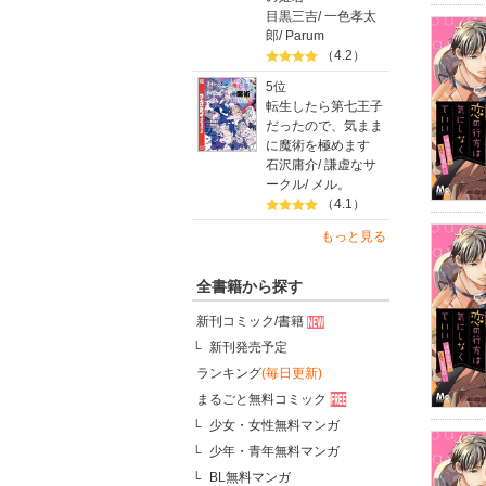
目黒三吉
/
一色孝太
郎
/
Parum
（4.2）
5位
転生したら第七王子
だったので、気まま
に魔術を極めます
石沢庸介
/
謙虚なサ
ークル
/
メル。
（4.1）
もっと見る
全書籍から探す
新刊コミック/書籍
新刊発売予定
ランキング
(毎日更新)
まるごと無料コミック
少女・女性無料マンガ
少年・青年無料マンガ
BL無料マンガ