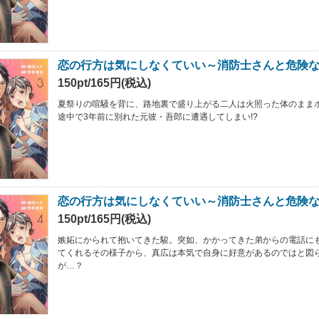
恋の行方は気にしなくていい～消防士さんと危険な
150pt/165円(税込)
夏祭りの喧騒を背に、路地裏で盛り上がる二人は火照った体のまま
途中で3年前に別れた元彼・吾郎に遭遇してしまい!?
恋の行方は気にしなくていい～消防士さんと危険な
150pt/165円(税込)
嫉妬にかられて抱いてきた駿。突如、かかってきた弟からの電話に
てくれるその様子から、真広は本気で自身に好意があるのではと図
が…？