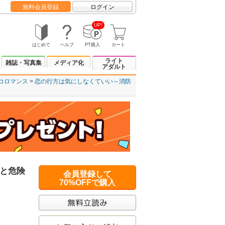
無料会員登録
ログイン
UP!
はじめて
ヘルプ
PT購入
カート
ライト
雑誌・写真集
メディア化
アダルト
コロマンス
恋の行方は気にしなくていい～消防
と危険
会員登録して
70%OFFで購入