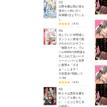
2位
公爵令嬢は我が道を
場当たり的に行く
高瀬雛
/
ぽよ子
/
にも
し
（4.4）
3位
信じていた仲間達に
ダンジョン奥地で殺
されかけたがギフト
『無限ガチャ』でレ
ベル9999の仲間達を
手に入れて元パーテ
ィーメンバーと世界
に復讐＆『ざま
ぁ！』します！
大前貴史
/
明鏡シス
イ
/
tef
（4.0）
4位
町人Ａは悪役令嬢を
どうしても救いた
い ～どぶと空と氷
の姫君～