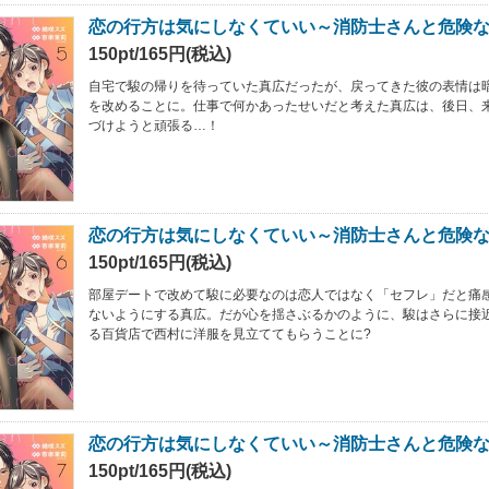
恋の行方は気にしなくていい～消防士さんと危険な
150pt/165円(税込)
自宅で駿の帰りを待っていた真広だったが、戻ってきた彼の表情は
を改めることに。仕事で何かあったせいだと考えた真広は、後日、
づけようと頑張る…！
恋の行方は気にしなくていい～消防士さんと危険な
150pt/165円(税込)
部屋デートで改めて駿に必要なのは恋人ではなく「セフレ」だと痛
ないようにする真広。だが心を揺さぶるかのように、駿はさらに接
る百貨店で西村に洋服を見立ててもらうことに?
恋の行方は気にしなくていい～消防士さんと危険な
150pt/165円(税込)