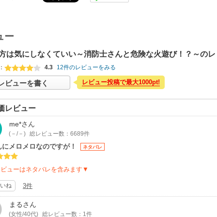
ュー
方は気にしなくていい～消防士さんと危険な火遊び！？～のレ
：
4.3
12件のレビューをみる
レビュー投稿で最大1000pt!
レビューを書く
価レビュー
me*
さん
(－/－)
総レビュー数：6689件
んにメロメロなのですが！
ネタバレ
レビューはネタバレを含みます▼
いね
3件
まる
さん
(女性/40代)
総レビュー数：1件