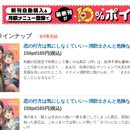
ラインナップ
全9巻完結
恋の行方は気にしなくていい～消防士さんと危険な
150pt/165円(税込)
札幌の百貨店で外商として働く小山真広（29）は、欲求不満を趣味
ことで紛らわせる日々…。ある日、自身の住むマンションで火災が
意識を失いかけたところ、イケメン消防官に助けられ…!? 「まさ
なことになるなんて…」
恋の行方は気にしなくていい～消防士さんと危険な
150pt/165円(税込)
弟の友人・駿とはずみから熱い一夜を過ごしてしまった真広。屈強
知った真広は、これっきりでは惜しいと勢いで「セフレになってほ
い!?