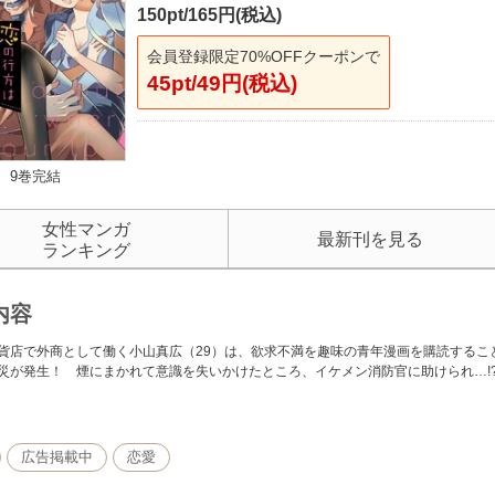
150pt/165円(税込)
会員登録限定70%OFFクーポンで
45pt/49円(税込)
9巻完結
女性マンガ
最新刊を見る
ランキング
内容
貨店で外商として働く小山真広（29）は、欲求不満を趣味の青年漫画を購読するこ
災が発生！ 煙にまかれて意識を失いかけたところ、イケメン消防官に助けられ…!
広告掲載中
恋愛