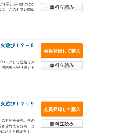
で出席するのははばか
共に、このセフレ関係
火遊び！？～ 8
会員登録して購入
ブロックして連絡でき
く消防署へ寄り道する
火遊び！？～ 9
会員登録して購入
んの避難を優先。その
難させ終え自分も…と
いに迎える最終巻！