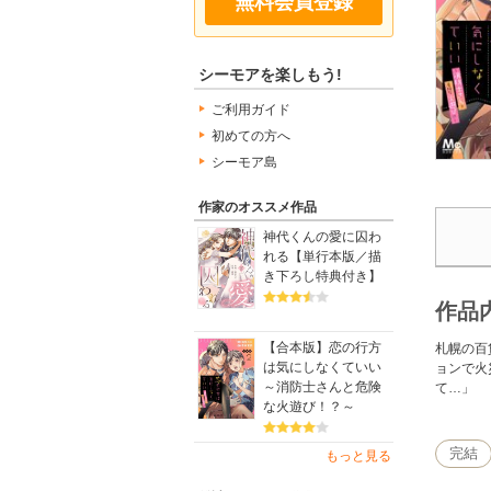
無料会員登録
シーモアを楽しもう!
ご利用ガイド
初めての方へ
シーモア島
作家のオススメ作品
神代くんの愛に囚わ
れる【単行本版／描
き下ろし特典付き】
作品
【合本版】恋の行方
札幌の百
は気にしなくていい
ョンで火
～消防士さんと危険
て…」
な火遊び！？～
完結
もっと見る