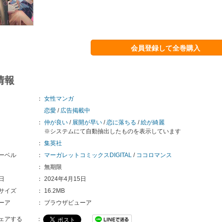
会員登録して全巻購入
情報
：
女性マンガ
恋愛
/
広告掲載中
：
仲が良い
/
展開が早い
/
恋に落ちる
/
絵が綺麗
※システムにて自動抽出したものを表示しています
：
集英社
ーベル
：
マーガレットコミックスDIGITAL
/
ココロマンス
：
無期限
日
：
2024年4月15日
サイズ
：
16.2MB
ーア
：
ブラウザビューア
ェアする
：