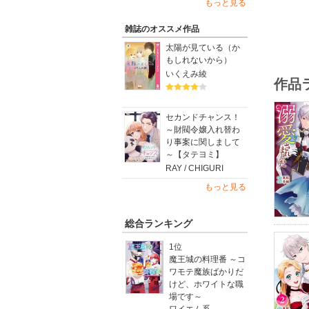
もっと見る
雑誌のオススメ作品
太陽が見ている（か
もしれないから）
いくえみ綾
作品
セカンドチャンス！
～財閥令嬢入れ替わ
り事案に関しまして
～【タテヨミ】
RAY / CHIGURI
もっと見る
総合ランキング
1位
魔王城の料理番 ～コ
ワモテ魔族ばかりだ
けど、ホワイトな職
場です～