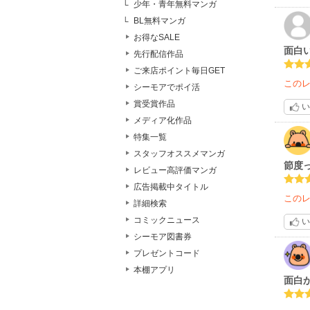
少年・青年無料マンガ
BL無料マンガ
お得なSALE
面白
先行配信作品
ご来店ポイント毎日GET
この
シーモアでポイ活
賞受賞作品
い
メディア化作品
特集一覧
スタッフオススメマンガ
節度
レビュー高評価マンガ
広告掲載中タイトル
この
詳細検索
コミックニュース
い
シーモア図書券
プレゼントコード
本棚アプリ
面白