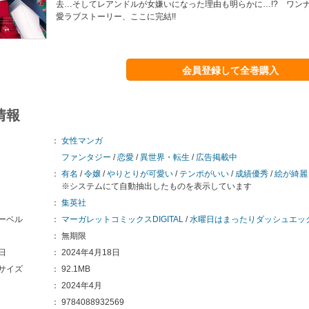
去…そしてレアンドルが女嫌いになった理由も明らかに…!? ワン
愛ラブストーリー、ここに完結!!
会員登録して全巻購入
情報
：
女性マンガ
ファンタジー
/
恋愛
/
異世界・転生
/
広告掲載中
：
有名
/
令嬢
/
やりとりが可愛い
/
テンポがいい
/
成績優秀
/
絵が綺麗
※システムにて自動抽出したものを表示しています
：
集英社
ーベル
：
マーガレットコミックスDIGITAL
/
水曜日はまったりダッシュエッ
：
無期限
日
：
2024年4月18日
サイズ
：
92.1MB
：
2024年4月
：
9784088932569