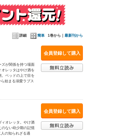
詳細
簡単
1巻から｜
最新刊から
会員登録して購入
ーズが関係を持つ場面
ィオレッタはやけ酒を
朝。ベッドの上で目を
から始まる溺愛ラブス
会員登録して購入
ヴィオレッタ。やけ酒
えのない幼少期の記憶
二人の知られざる過