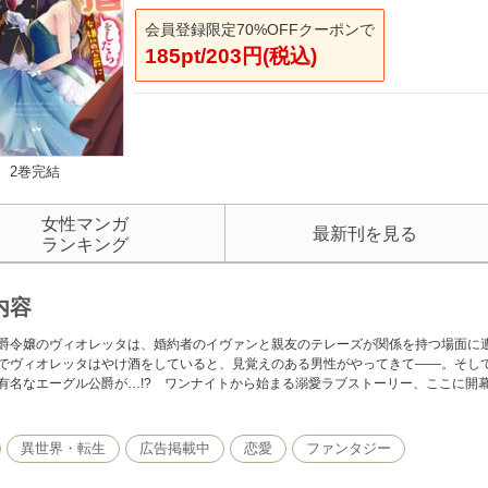
会員登録限定70%OFFクーポンで
185pt/203円(税込)
2巻完結
女性マンガ
最新刊を見る
ランキング
内容
爵令嬢のヴィオレッタは、婚約者のイヴァンと親友のテレーズが関係を持つ場面に
でヴィオレッタはやけ酒をしていると、見覚えのある男性がやってきて――。そし
有名なエーグル公爵が…!? ワンナイトから始まる溺愛ラブストーリー、ここに開
異世界・転生
広告掲載中
恋愛
ファンタジー