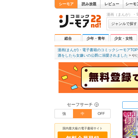
シーモア
読み放題
レビュー
シーモ
漫画（まんが）・
ジャンルで探す
総合
少年・青年
少女・女性
漫画(まんが)・電子書籍のコミックシーモアTOP
酒をしたら女嫌いの公爵に溺愛されました
や
セーフサーチ
？
強
中
OFF
国内最大級の電子書籍サイト