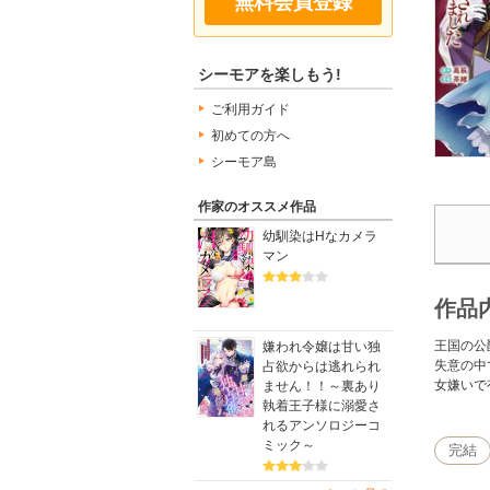
無料会員登録
シーモアを楽しもう!
ご利用ガイド
初めての方へ
シーモア島
作家のオススメ作品
幼馴染はHなカメラ
マン
作品
王国の公
嫌われ令嬢は甘い独
失意の中
占欲からは逃れられ
女嫌いで
ません！！～裏あり
執着王子様に溺愛さ
れるアンソロジーコ
ミック～
完結