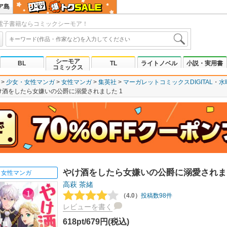
ア島
電子書籍ならコミックシーモア！
シーモア
BL
TL
ライトノベル
小説・実用書
コミックス
少女・女性マンガ
女性マンガ
集英社
マーガレットコミックスDIGITAL
水
け酒をしたら女嫌いの公爵に溺愛されました 1
やけ酒をしたら女嫌いの公爵に溺愛されまし
女性マンガ
高萩
茶緒
（4.0）
投稿数98件
レビューを書く
618pt/679円(税込)