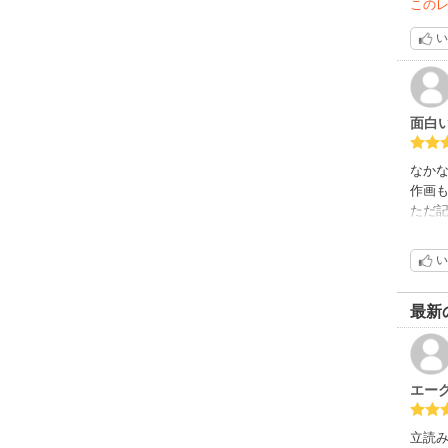
この
い
面白い
なか
作画
ただ
ます
まだ１
い
最新
エー
立読