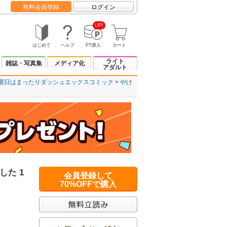
無料会員登録
ログイン
UP!
はじめて
ヘルプ
PT購入
カート
ライト
雑誌・写真集
メディア化
アダルト
曜日はまったりダッシュエックスコミック
やけ
た 1
会員登録して
70%OFFで購入