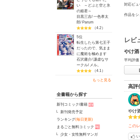
対応ビュ
い ～どぶと空と氷
の姫君～
作品をシ
目黒三吉
/
一色孝太
郎
/
Parum
（4.2）
5位
レビ
転生したら第七王子
だったので、気まま
やけ酒
に魔術を極めます
石沢庸介
/
謙虚なサ
平均評価
ークル
/
メル。
（4.1）
もっと見る
高評
全書籍から探す
新刊コミック/書籍
やけ
新刊発売予定
ランキング
(毎日更新)
この
まるごと無料コミック
少女・女性無料マンガ
い