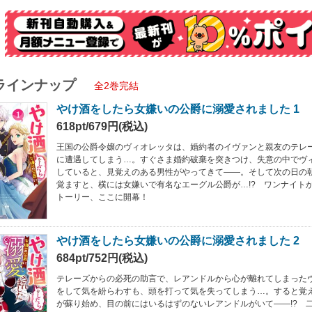
ラインナップ
全2巻完結
やけ酒をしたら女嫌いの公爵に溺愛されました 1
618pt/679円(税込)
王国の公爵令嬢のヴィオレッタは、婚約者のイヴァンと親友のテレ
に遭遇してしまう…。すぐさま婚約破棄を突きつけ、失意の中でヴ
していると、見覚えのある男性がやってきて――。そして次の日の
覚ますと、横には女嫌いで有名なエーグル公爵が…!? ワンナイト
トーリー、ここに開幕！
やけ酒をしたら女嫌いの公爵に溺愛されました 2
684pt/752円(税込)
テレーズからの必死の助言で、レアンドルから心が離れてしまった
をして気を紛らわすも、頭を打って気を失ってしまう…。すると覚
が蘇り始め、目の前にはいるはずのないレアンドルがいて――!? 