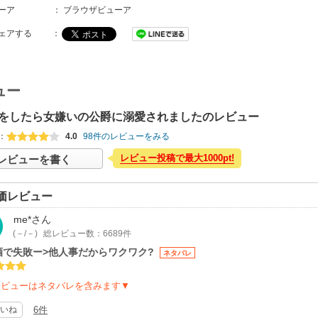
ーア
：
ブラウザビューア
ェアする
：
ュー
をしたら女嫌いの公爵に溺愛されましたのレビュー
：
4.0
98件のレビューをみる
レビュー投稿で最大1000pt!
レビューを書く
価レビュー
me*
さん
(－/－)
総レビュー数：6689件
酒で失敗ー>他人事だからワクワク?
ネタバレ
レビューはネタバレを含みます▼
いね
6件