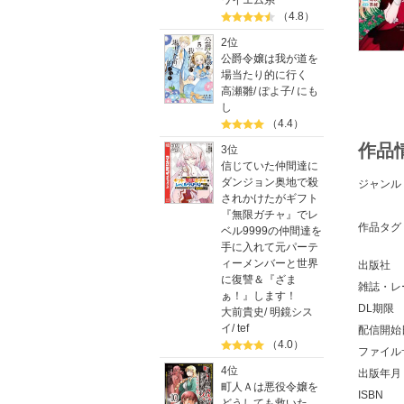
ワイエム系
（4.8）
2位
公爵令嬢は我が道を
場当たり的に行く
高瀬雛
/
ぽよ子
/
にも
し
（4.4）
作品
3位
信じていた仲間達に
ダンジョン奥地で殺
ジャンル
されかけたがギフト
『無限ガチャ』でレ
作品タグ
ベル9999の仲間達を
手に入れて元パーテ
ィーメンバーと世界
出版社
に復讐＆『ざま
雑誌・レ
ぁ！』します！
DL期限
大前貴史
/
明鏡シス
イ
/
tef
配信開始
（4.0）
ファイル
4位
出版年月
町人Ａは悪役令嬢を
ISBN
どうしても救いた