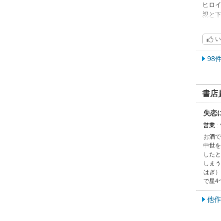
ヒロ
親と
エー
他の
い
まじ
ヒロ
98
エー
書店
失恋
営業 
お酒で
中世を
したと
しまう
はぎ）
で星4
他作