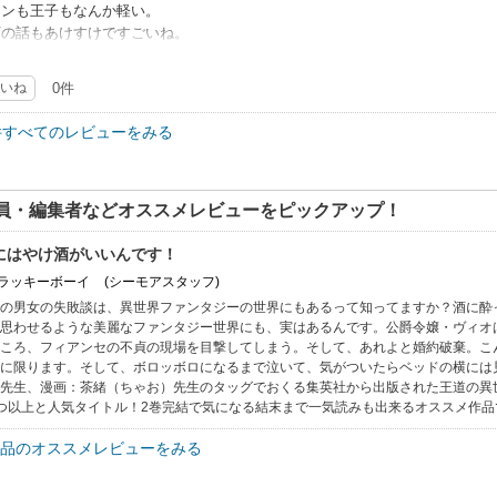
インも王子もなんか軽い。
下の話もあけすけですごいね。
グル公爵の顔がめっちゃタイプです！
ちゃらんぽらんな登場人物達と違って
いね
0件
めで素敵な人だから見てて落ち着く。
インが軽くて魅力感じないけど
件すべてのレビューをみる
グル公爵目当てで続きを見たいと思いました。
員・編集者などオススメレビューをピックアップ！
にはやけ酒がいいんです！
: ラッキーボーイ
(シーモアスタッフ)
の男女の失敗談は、異世界ファンタジーの世界にもあるって知ってますか？酒に酔
思わせるような美麗なファンタジー世界にも、実はあるんです。公爵令嬢・ヴィオ
ころ、フィアンセの不貞の現場を目撃してしまう。そして、あれよと婚約破棄。こ
に限ります。そして、ボロッボロになるまで泣いて、気がついたらベッドの横には
先生、漫画：茶緒（ちゃお）先生のタッグでおくる集英社から出版された王道の異
つ以上と人気タイトル！2巻完結で気になる結末まで一気読みも出来るオススメ作品
品のオススメレビューをみる