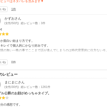
レビューはネタバレを含みます▼
いね
1件
かずお
さん
(女性/50代)
総レビュー数：3件
!
なか面白い始まり方です。
もキレイで個人的にかなり好みです。
記憶の無い一晩の事でここまで話が進んでしまうのは時代背景的に仕方ないモ
が、こうならないとストーリーが展開しないのもあるのかなぁとか色々考えな
巻なので、これからの展開が楽しみです!
いね
0件
のレビュー
まにまに
さん
(女性/30代)
総レビュー数：1261件
グル公爵のお顔がめっちゃタイプ。
み分の感想です。