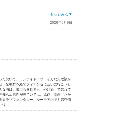
もっとみる▼
2026年6月9日
った勢いで、ワンナイトラブ…そんな失敗談が
は、妃教育を経てフィアンセに会いに行こうと
んな時は、現世も異世界も「やけ酒」で忘れて
見知らぬ男性が寝ていて…。原作：高萩（たか
世界ラブファンタジー。シーモア内でも高評価
です。