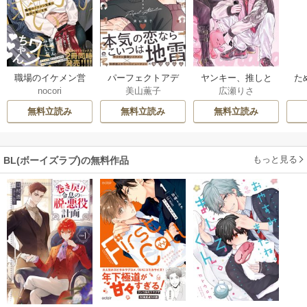
職場のイケメン営
パーフェクトアデ
ヤンキー、推しと
た
nocori
美山薫子
広瀬りさ
業は理想の飼い主
ィクション
運命と出会う
様【単行本版】
無料立読み
無料立読み
無料立読み
もっと見る
BL(ボーイズラブ)の無料作品