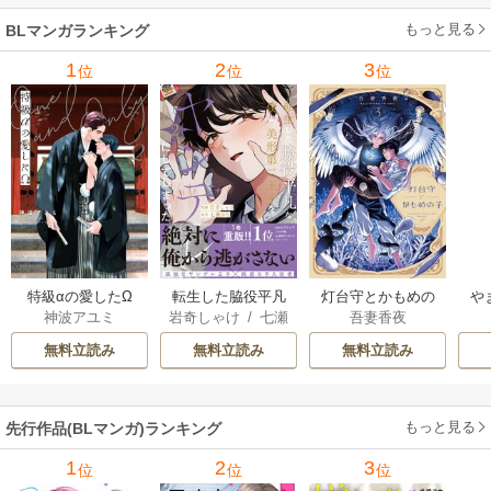
ア
もっと見る
BLマンガランキング
1
2
3
位
位
位
特級αの愛したΩ
転生した脇役平凡
灯台守とかもめの
や
神波アユミ
岩奇しゃけ
/
七瀬
吾妻香夜
な僕は、美形第二
子
か
おむ
王子をヤンデレに
無料立読み
無料立読み
無料立読み
してしまった【シ
ーモア限定版】
もっと見る
先行作品(BLマンガ)ランキング
1
2
3
位
位
位