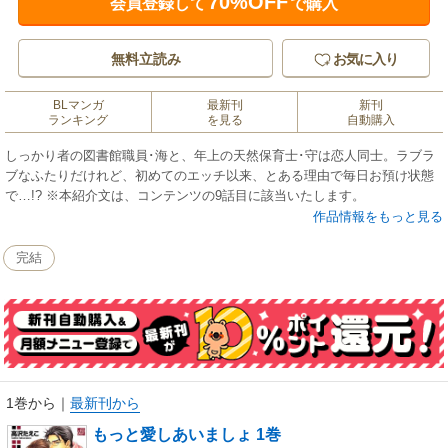
70%OFF
会員登録して
で購入
無料立読み
お気に入り
BLマンガ
最新刊
新刊
ランキング
を見る
自動購入
しっかり者の図書館職員･海と、年上の天然保育士･守は恋人同士。ラブラ
ブなふたりだけれど、初めてのエッチ以来、とある理由で毎日お預け状態
で…!? ※本紹介文は、コンテンツの9話目に該当いたします。
作品情報をもっと見る
完結
1巻から
｜
最新刊から
もっと愛しあいましょ 1巻