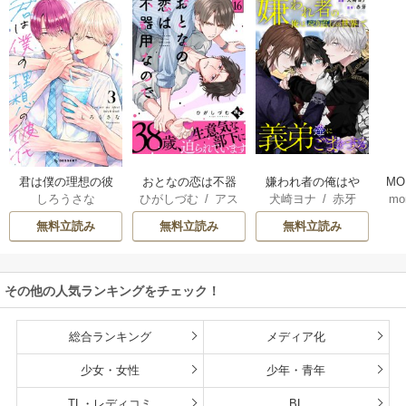
君は僕の理想の彼
おとなの恋は不器
嫌われ者の俺はや
MO
しろうさな
ひがしづむ
/
アス
犬崎ヨナ
/
赤牙
mo
氏
用なので
り直しの世界で義
U
ティル編集部
弟達にごまをする
無料立読み
無料立読み
無料立読み
（分冊版）
その他の人気ランキングをチェック！
総合ランキング
メディア化
少女・女性
少年・青年
TL・レディコミ
BL