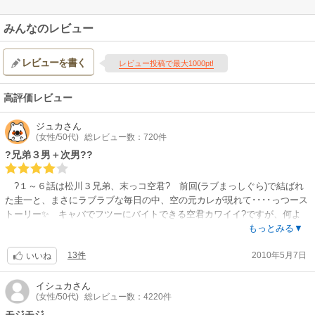
みんなのレビュー
レビューを書く
レビュー投稿で最大1000pt!
高評価レビュー
ジュカ
さん
(女性/50代)
総レビュー数：720件
?兄弟３男＋次男??
?１～６話は松川３兄弟、末っコ空君? 前回(ラブまっしぐら)で結ばれ
た圭一と、まさにラブラブな毎日の中、空の元カレが現れて････っつース
トーリー✨ キャバでフツーにバイトできる空君カワイイ?ですが、何よ
り、大人(32才社長)の圭一がカッコイイですね✨ ゲイのアイデンティテ
もっとみる▼
ィーがマダ不安定?な空を支え、守ってくれてる感じがステキです?✨ で
13件
2010年5月7日
も恋には悩んじゃったりして、カワイイとこも?
いいね
７、８話は２人でラブラブ温泉? ９、10話は次男、海×子持ち保育
士?守ストーリー? 育児と恋愛の両立お悩み編?
イシュカ
さん
(女性/50代)
総レビュー数：4220件
長男✨光の天然炸裂?な学園モノと違い、悩んだり迷ったりしながら愛を
育む次男、三男のストーリーは、チョビッと大人っぽいBLで萌えますね✨
モジモジ