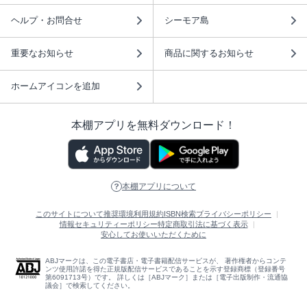
ヘルプ・お問合せ
シーモア島
重要なお知らせ
商品に関するお知らせ
ホームアイコンを追加
本棚アプリを無料ダウンロード！
本棚アプリについて
このサイトについて
推奨環境
利用規約
ISBN検索
プライバシーポリシー
情報セキュリティーポリシー
特定商取引法に基づく表示
安心してお使いいただくために
ABJマークは、この電子書店・電子書籍配信サービスが、 著作権者からコンテ
ンツ使用許諾を得た正規版配信サービスであることを示す登録商標（登録番号
第6091713号）です。 詳しくは［ABJマーク］または［電子出版制作・流通協
議会］で検索してください。