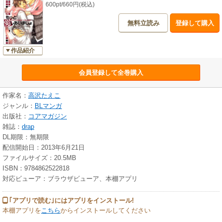
600pt/660円(税込)
無料立読み
登録して購入
作品紹介
会員登録して全巻購入
作家名：
高沢たえこ
ジャンル：
BLマンガ
出版社：
コアマガジン
雑誌：
drap
DL期限：無期限
配信開始日：2013年6月21日
ファイルサイズ：20.5MB
ISBN：9784862522818
対応ビューア：ブラウザビューア、本棚アプリ
｢アプリで読む｣にはアプリをインストール!
本棚アプリを
こちら
からインストールしてください