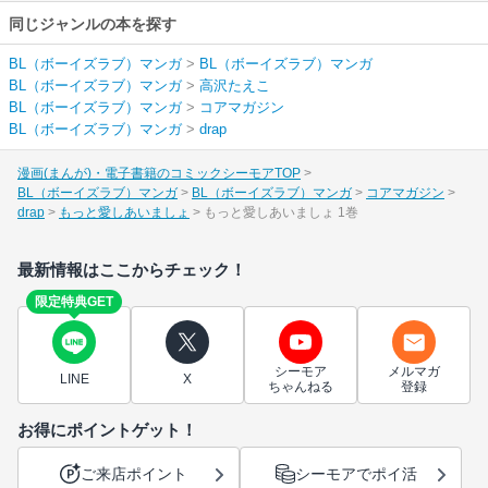
同じジャンルの本を探す
BL（ボーイズラブ）マンガ
>
BL（ボーイズラブ）マンガ
BL（ボーイズラブ）マンガ
>
高沢たえこ
BL（ボーイズラブ）マンガ
>
コアマガジン
BL（ボーイズラブ）マンガ
>
drap
漫画(まんが)・電子書籍のコミックシーモアTOP
BL（ボーイズラブ）マンガ
BL（ボーイズラブ）マンガ
コアマガジン
drap
もっと愛しあいましょ
もっと愛しあいましょ 1巻
最新情報はここからチェック！
限定特典GET
シーモア
メルマガ
LINE
X
ちゃんねる
登録
お得にポイントゲット！
ご来店ポイント
シーモアでポイ活