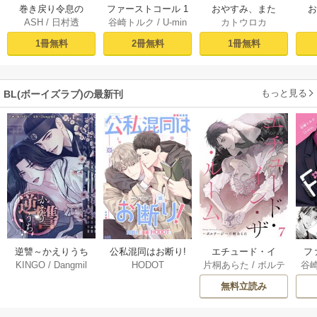
おやすみ、また
巻き戻り令息の
ファーストコール 1
カトウロカ
ASH
/
日村透
谷崎トルク
/
U-min
ね。ましろくん。
ね。
脱・悪役計画１
～童貞外科医、年
【電子限定漫画付
下ヤクザの嫁にさ
1冊無料
1冊無料
2冊無料
き】
れそうです！～
【単行本版(シーモ
ア限定描き下ろし
もっと見る
BL(ボーイズラブ)の最新刊
付き)】
逆讐～かえりうち
エチュード・イ
フ
公私混同はお断り!
KINGO
/
Dangmil
片桐あらた
/
ボルテ
谷
HODOT
～【タテヨミ】 36
ン・ザ・ルーム[Blu
～
【タテヨミ】 67巻
ージ
巻
Mellow] 7巻
下
無料立読み
【