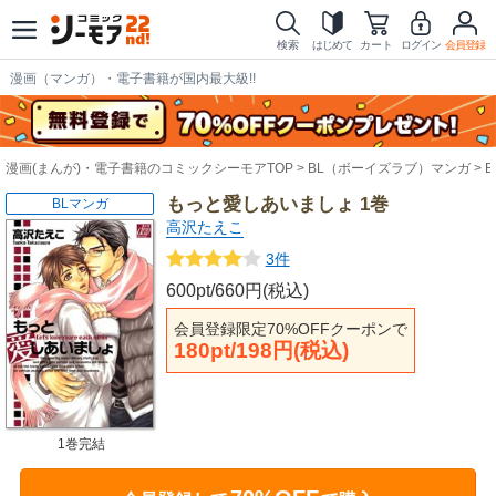
検索
はじめて
カート
ログイン
会員登録
漫画（マンガ）・電子書籍が国内最大級!!
漫画(まんが)・電子書籍のコミックシーモアTOP
BL（ボーイズラブ）マンガ
もっと愛しあいましょ 1巻
BLマンガ
高沢たえこ
3件
600pt/660円(税込)
会員登録限定70%OFFクーポンで
180pt/198円(税込)
1巻完結