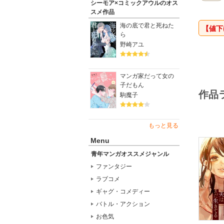
シーモア×コミックアウルのオス
スメ作品
海の底で君と死ねた
【値
ら
野崎アユ
マンガ家だって女の
子だもん
作品
駒魔子
もっと見る
Menu
青年マンガオススメジャンル
ファンタジー
ラブコメ
ギャグ・コメディー
バトル・アクション
お色気