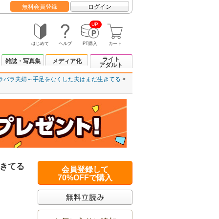
無料会員登録
ログイン
UP!
はじめて
ヘルプ
PT購入
カート
ライト
雑誌・写真集
メディア化
アダルト
ラバラ夫婦～手足をなくした夫はまだ生きてる
きてる
会員登録して
70%OFFで購入