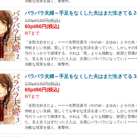
冷酷な現実を描く、衝撃作。
バラバラ夫婦～手足をなくした夫はまだ生きてる 2
120pt/132円(税込)
60pt/66円(税込)
8/7まで
「全部大好きだよ」ーーー矢野目真弓（やのめ・まゆみ）とその夫
仲睦まじい夫婦。貧しくても幸せな生活を送っていた。しかしその
弓のうっかりで崩壊する。それは「死」よりも残酷な、絶望と苦痛
た。支え合うはずだった２人は、次第にバラバラになっていくーー
冷酷な現実を描く、衝撃作。
バラバラ夫婦～手足をなくした夫はまだ生きてる 3
120pt/132円(税込)
60pt/66円(税込)
8/7まで
「全部大好きだよ」ーーー矢野目真弓（やのめ・まゆみ）とその夫
仲睦まじい夫婦。貧しくても幸せな生活を送っていた。しかしその
弓のうっかりで崩壊する。それは「死」よりも残酷な、絶望と苦痛
た。支え合うはずだった２人は、次第にバラバラになっていくーー
冷酷な現実を描く、衝撃作。