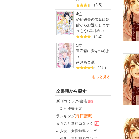
（3.5）
4位
婚約破棄の悪意は娼
館からお返しします
うもう
/
皐月めい
（4.2）
5位
宝石箱に愛をつめよ
う
みきもと凜
（4.5）
もっと見る
全書籍から探す
新刊コミック/書籍
新刊発売予定
ランキング
(毎日更新)
まるごと無料コミック
少女・女性無料マンガ
少年・青年無料マンガ