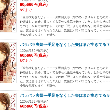
60pt/66円(税込)
8/7まで
「全部大好きだよ」ーーー矢野目真弓（やのめ・まゆみ）とその夫
仲睦まじい夫婦。貧しくても幸せな生活を送っていた。しかしその
弓のうっかりで崩壊する。それは「死」よりも残酷な、絶望と苦痛
た。支え合うはずだった２人は、次第にバラバラになっていくーー
冷酷な現実を描く、衝撃作。
バラバラ夫婦～手足をなくした夫はまだ生きてる 7
120pt/132円(税込)
60pt/66円(税込)
8/7まで
「全部大好きだよ」ーーー矢野目真弓（やのめ・まゆみ）とその夫
仲睦まじい夫婦。貧しくても幸せな生活を送っていた。しかしその
弓のうっかりで崩壊する。それは「死」よりも残酷な、絶望と苦痛
た。支え合うはずだった２人は、次第にバラバラになっていくーー
冷酷な現実を描く、衝撃作。
バラバラ夫婦～手足をなくした夫はまだ生きてる 8
120pt/132円(税込)
60pt/66円(税込)