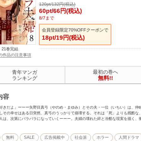
120pt/132円(税込)
60pt/66円(税込)
8/7まで
会員登録限定70%OFFクーポンで
18pt/19円(税込)
21巻完結
の作品の注意事項
最初の巻へ
青年マンガ
無料!!
ランキング
内容
好きだよ」ーーー矢野目真弓（やのめ・まゆみ）とその夫・一位（いちい）は、仲
しその幸せはある日突然、真弓のうっかりで崩壊する。それは「死」よりも残酷な
人は、次第にバラバラになっていくーーー。夫婦の壊れた絆と冷酷な現実を描く、
無料
SALE
広告掲載中
社会派
ホラー
人間ドラマ