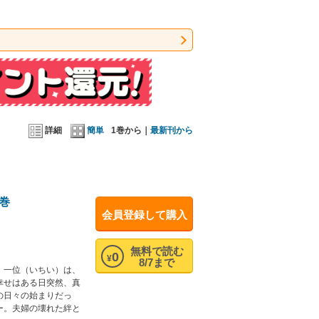
詳細
簡単
1巻から｜
最新刊から
巻
会員登録して購入
無料で読む
0
¥
8/7まで
・一位（いちい）は、
幸せはある日突然、真
の日々の始まりだっ
ー。夫婦の壊れた絆と