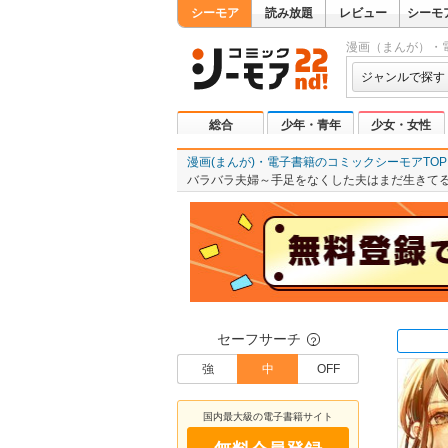
シーモア
読み放題
レビュー
シーモ
漫画（まんが）・
ジャンルで探す
総合
少年・青年
少女・女性
漫画(まんが)・電子書籍のコミックシーモアTOP
バラバラ夫婦～手足をなくした夫はまだ生きてる
セーフサーチ
？
強
中
OFF
国内最大級の電子書籍サイト