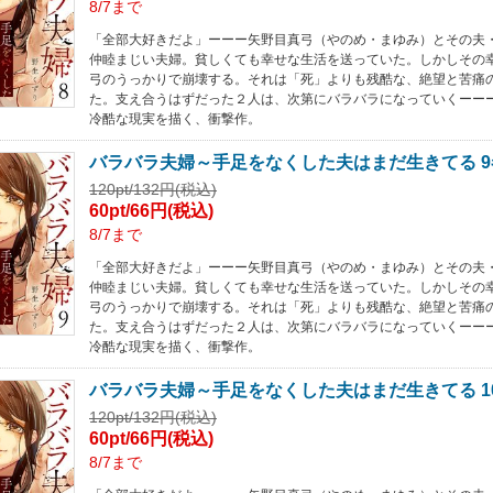
8/7まで
「全部大好きだよ」ーーー矢野目真弓（やのめ・まゆみ）とその夫
仲睦まじい夫婦。貧しくても幸せな生活を送っていた。しかしその
弓のうっかりで崩壊する。それは「死」よりも残酷な、絶望と苦痛
た。支え合うはずだった２人は、次第にバラバラになっていくーー
冷酷な現実を描く、衝撃作。
バラバラ夫婦～手足をなくした夫はまだ生きてる 9
120pt/132円(税込)
60pt/66円(税込)
8/7まで
「全部大好きだよ」ーーー矢野目真弓（やのめ・まゆみ）とその夫
仲睦まじい夫婦。貧しくても幸せな生活を送っていた。しかしその
弓のうっかりで崩壊する。それは「死」よりも残酷な、絶望と苦痛
た。支え合うはずだった２人は、次第にバラバラになっていくーー
冷酷な現実を描く、衝撃作。
バラバラ夫婦～手足をなくした夫はまだ生きてる 1
120pt/132円(税込)
60pt/66円(税込)
8/7まで