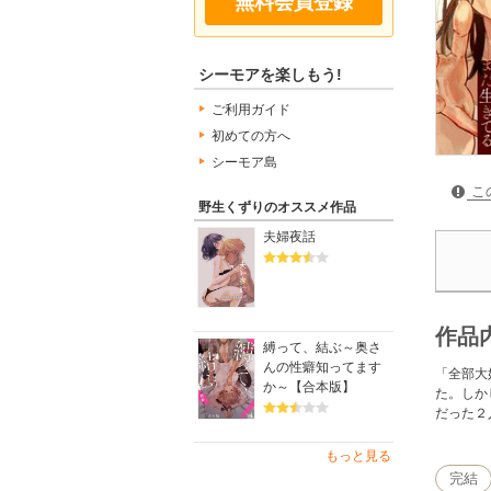
無料会員登録
シーモアを楽しもう!
ご利用ガイド
初めての方へ
シーモア島
こ
野生くずりのオススメ作品
夫婦夜話
作品
縛って、結ぶ～奥さ
んの性癖知ってます
「全部大
か～【合本版】
た。しか
だった２
もっと見る
完結