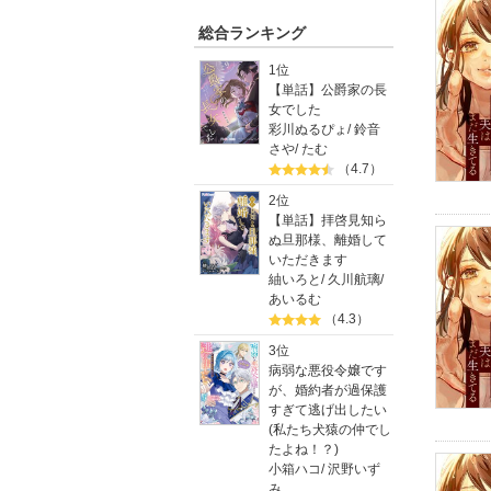
総合ランキング
1位
【単話】公爵家の長
女でした
彩川ぬるぴょ
/
鈴音
さや
/
たむ
（4.7）
2位
【単話】拝啓見知ら
ぬ旦那様、離婚して
いただきます
紬いろと
/
久川航璃
/
あいるむ
（4.3）
3位
病弱な悪役令嬢です
が、婚約者が過保護
すぎて逃げ出したい
(私たち犬猿の仲でし
たよね！？)
小箱ハコ
/
沢野いず
み