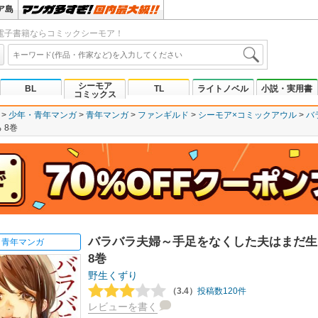
ア島
電子書籍ならコミックシーモア！
シーモア
BL
TL
ライトノベル
小説・実用書
コミックス
少年・青年マンガ
青年マンガ
ファンギルド
シーモア×コミックアウル
バ
 8巻
バラバラ夫婦～手足をなくした夫はまだ生
青年マンガ
8巻
野生くずり
（3.4）
投稿数120件
レビューを書く