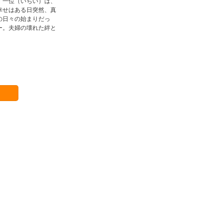
・一位（いちい）は、
幸せはある日突然、真
の日々の始まりだっ
ー。夫婦の壊れた絆と