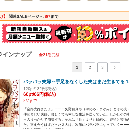
下げ】
関連SALEページへ
8/7
まで
ラインナップ
全21巻完結
1
2
3
>
バラバラ夫婦～手足をなくした夫はまだ生きてる 1
120pt/132円(税込)
60pt/66円(税込)
8/7まで
「全部大好きだよ」ーーー矢野目真弓（やのめ・まゆみ）とその夫
仲睦まじい夫婦。貧しくても幸せな生活を送っていた。しかしその
弓のうっかりで崩壊する。それは「死」よりも残酷な、絶望と苦痛
た。支え合うはずだった２人は、次第にバラバラになっていくーー