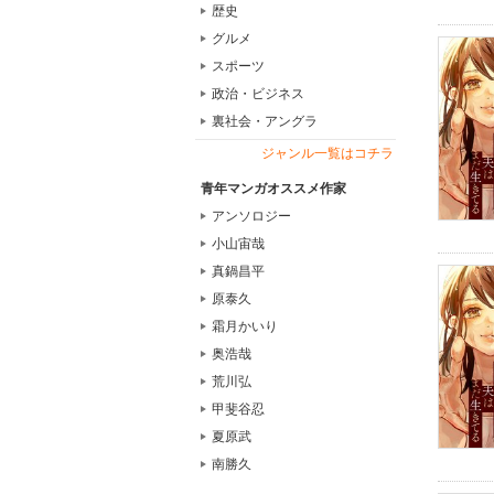
歴史
グルメ
スポーツ
政治・ビジネス
裏社会・アングラ
ジャンル一覧はコチラ
青年マンガオススメ作家
アンソロジー
小山宙哉
真鍋昌平
原泰久
霜月かいり
奥浩哉
荒川弘
甲斐谷忍
夏原武
南勝久