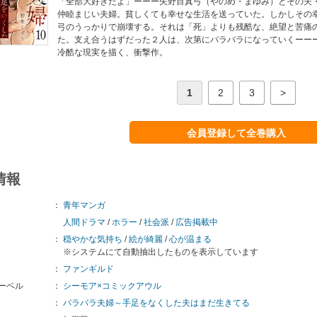
「全部大好きだよ」ーーー矢野目真弓（やのめ・まゆみ）とその夫
仲睦まじい夫婦。貧しくても幸せな生活を送っていた。しかしその
弓のうっかりで崩壊する。それは「死」よりも残酷な、絶望と苦痛
た。支え合うはずだった２人は、次第にバラバラになっていくーー
冷酷な現実を描く、衝撃作。
1
2
3
>
会員登録して全巻購入
情報
：
青年マンガ
人間ドラマ
/
ホラー
/
社会派
/
広告掲載中
：
穏やかな気持ち
/
絵が綺麗
/
心が温まる
※システムにて自動抽出したものを表示しています
：
ファンギルド
ーベル
：
シーモア×コミックアウル
：
バラバラ夫婦～手足をなくした夫はまだ生きてる