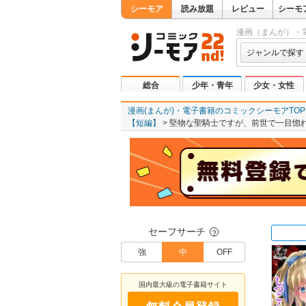
シーモア
読み放題
レビュー
シーモ
漫画（まんが）・
ジャンルで探す
総合
少年・青年
少女・女性
漫画(まんが)・電子書籍のコミックシーモアTOP
【短編】
堅物な聖騎士ですが、前世で一目惚れ
セーフサーチ
？
強
中
OFF
国内最大級の電子書籍サイト