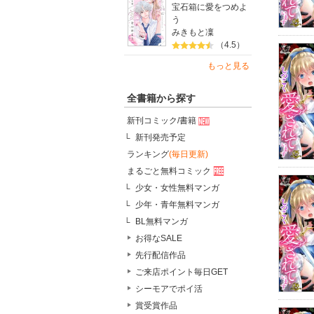
宝石箱に愛をつめよ
う
みきもと凜
（4.5）
もっと見る
全書籍から探す
新刊コミック/書籍
新刊発売予定
ランキング
(毎日更新)
まるごと無料コミック
少女・女性無料マンガ
少年・青年無料マンガ
BL無料マンガ
お得なSALE
先行配信作品
ご来店ポイント毎日GET
シーモアでポイ活
賞受賞作品