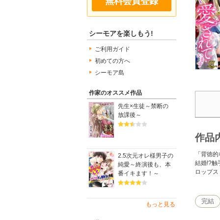
無料会員登録
シーモアを楽しもう!
ご利用ガイド
初めての方へ
シーモア島
作家のオススメ作品
先生×生徒～禁断の
放課後～
作品
「背徳的
2.5次元オレ様男子の
結婚!?
純愛～終演後も、本
ロップス
番イキます！～
完結
もっと見る