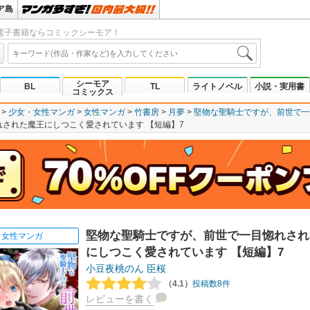
ア島
電子書籍ならコミックシーモア！
シーモア
BL
TL
ライトノベル
小説・実用書
コミックス
少女・女性マンガ
女性マンガ
竹書房
月夢
堅物な聖騎士ですが、前世で一
された魔王にしつこく愛されています 【短編】7
堅物な聖騎士ですが、前世で一目惚れされ
女性マンガ
にしつこく愛されています 【短編】7
小豆夜桃のん
臣桜
（4.1）
投稿数8件
レビューを書く