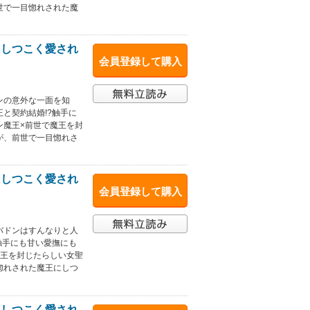
世で一目惚れされた魔
にしつこく愛され
会員登録して購入
ンの意外な一面を知
と契約結婚!?触手に
ン魔王×前世で魔王を封
が、前世で一目惚れさ
にしつこく愛され
会員登録して購入
バドンはすんなりと人
触手にも甘い愛撫にも
魔王を封じたらしい女聖
惚れされた魔王にしつ
にしつこく愛され