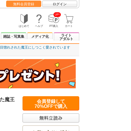
無料会員登録
ログイン
UP!
はじめて
ヘルプ
PT購入
カート
ライト
雑誌・写真集
メディア化
アダルト
目惚れされた魔王にしつこく愛されています
た魔王
会員登録して
70%OFFで購入