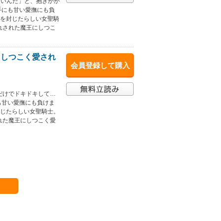
しいんだ」と、抱きかか
手にも甘い愛撫にも負
王を封じたらしい女聖騎
れされた魔王にしつこ
にしつこく愛され
会員登録して購入
だけでドキドキして…
も甘い愛撫にも負けま
封じたらしい女聖騎士。
れた魔王にしつこく愛