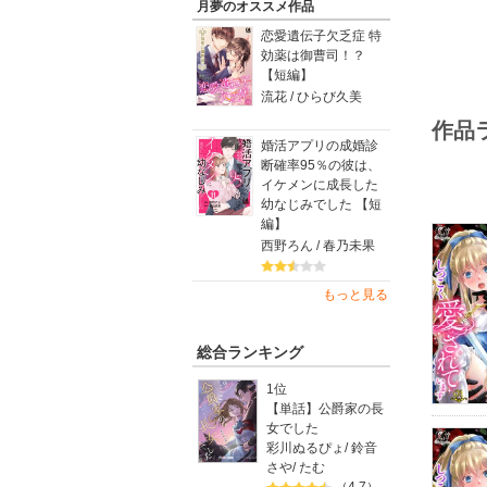
月夢のオススメ作品
恋愛遺伝子欠乏症 特
効薬は御曹司！？
【短編】
流花 / ひらび久美
作品
婚活アプリの成婚診
断確率95％の彼は、
イケメンに成長した
幼なじみでした 【短
編】
西野ろん / 春乃未果
もっと見る
総合ランキング
1位
【単話】公爵家の長
女でした
彩川ぬるぴょ
/
鈴音
さや
/
たむ