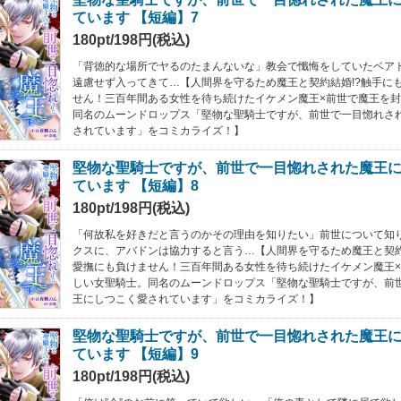
ています 【短編】7
180pt/198円(税込)
「背徳的な場所でヤるのたまんないな」教会で懺悔をしていたベア
遠慮せず入ってきて…【人間界を守るため魔王と契約結婚!?触手に
せん！三百年間ある女性を待ち続けたイケメン魔王×前世で魔王を
同名のムーンドロップス「堅物な聖騎士ですが、前世で一目惚れさ
されています」をコミカライズ！】
堅物な聖騎士ですが、前世で一目惚れされた魔王
ています 【短編】8
180pt/198円(税込)
「何故私を好きだと言うのかその理由を知りたい」前世について知
クスに、アバドンは協力すると言う…【人間界を守るため魔王と契約
愛撫にも負けません！三百年間ある女性を待ち続けたイケメン魔王
しい女聖騎士。同名のムーンドロップス「堅物な聖騎士ですが、前
王にしつこく愛されています」をコミカライズ！】
堅物な聖騎士ですが、前世で一目惚れされた魔王
ています 【短編】9
180pt/198円(税込)