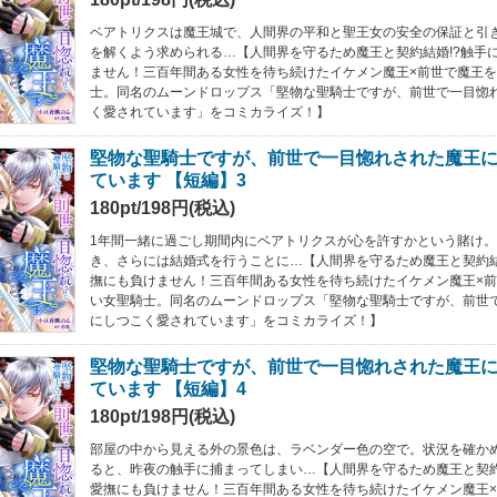
ベアトリクスは魔王城で、人間界の平和と聖王女の安全の保証と引
を解くよう求められる…【人間界を守るため魔王と契約結婚!?触手
ません！三百年間ある女性を待ち続けたイケメン魔王×前世で魔王
士。同名のムーンドロップス「堅物な聖騎士ですが、前世で一目惚
く愛されています」をコミカライズ！】
堅物な聖騎士ですが、前世で一目惚れされた魔王
ています 【短編】3
180pt/198円(税込)
1年間一緒に過ごし期間内にベアトリクスが心を許すかという賭け
き、さらには結婚式を行うことに…【人間界を守るため魔王と契約結
撫にも負けません！三百年間ある女性を待ち続けたイケメン魔王×
い女聖騎士。同名のムーンドロップス「堅物な聖騎士ですが、前世
にしつこく愛されています」をコミカライズ！】
堅物な聖騎士ですが、前世で一目惚れされた魔王
ています 【短編】4
180pt/198円(税込)
部屋の中から見える外の景色は、ラベンダー色の空で。状況を確か
ると、昨夜の触手に捕まってしまい…【人間界を守るため魔王と契約
愛撫にも負けません！三百年間ある女性を待ち続けたイケメン魔王