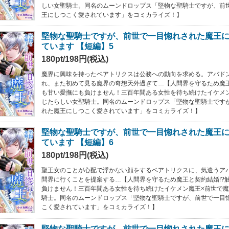
しい女聖騎士。同名のムーンドロップス「堅物な聖騎士ですが、前
王にしつこく愛されています」をコミカライズ！】
堅物な聖騎士ですが、前世で一目惚れされた魔王
ています 【短編】5
180pt/198円(税込)
魔界に興味を持ったベアトリクスは公務への動向を求める。アバド
れ、また初めて見る魔界の奇想天外過ぎて…【人間界を守るため魔王
も甘い愛撫にも負けません！三百年間ある女性を待ち続けたイケメ
じたらしい女聖騎士。同名のムーンドロップス「堅物な聖騎士です
れた魔王にしつこく愛されています」をコミカライズ！】
堅物な聖騎士ですが、前世で一目惚れされた魔王
ています 【短編】6
180pt/198円(税込)
聖王女のことが心配で浮かない顔をするベアトリクスに、気遣うア
間界に行くことを提案する…【人間界を守るため魔王と契約結婚!?
負けません！三百年間ある女性を待ち続けたイケメン魔王×前世で
騎士。同名のムーンドロップス「堅物な聖騎士ですが、前世で一目
こく愛されています」をコミカライズ！】
堅物な聖騎士ですが、前世で一目惚れされた魔王