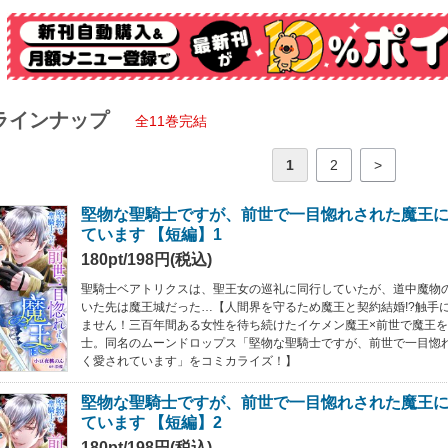
ラインナップ
全11巻完結
1
2
>
堅物な聖騎士ですが、前世で一目惚れされた魔王
ています 【短編】1
180pt/198円(税込)
聖騎士ベアトリクスは、聖王女の巡礼に同行していたが、道中魔物
いた先は魔王城だった…【人間界を守るため魔王と契約結婚!?触手
ません！三百年間ある女性を待ち続けたイケメン魔王×前世で魔王
士。同名のムーンドロップス「堅物な聖騎士ですが、前世で一目惚
く愛されています」をコミカライズ！】
堅物な聖騎士ですが、前世で一目惚れされた魔王
ています 【短編】2
180pt/198円(税込)