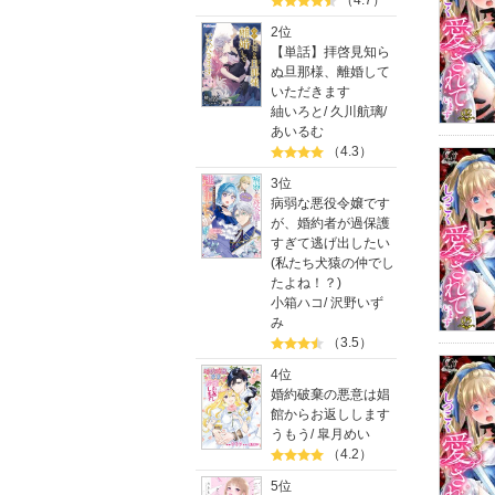
（4.7）
2位
【単話】拝啓見知ら
ぬ旦那様、離婚して
いただきます
紬いろと
/
久川航璃
/
あいるむ
（4.3）
3位
病弱な悪役令嬢です
が、婚約者が過保護
すぎて逃げ出したい
(私たち犬猿の仲でし
たよね！？)
小箱ハコ
/
沢野いず
み
（3.5）
4位
婚約破棄の悪意は娼
館からお返しします
うもう
/
皐月めい
（4.2）
5位