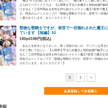
「俺は”今”のお前に笑っていて欲しい」「俺の妻として隣に居て欲
えられてベアトリクスは…【人間界を守るため魔王と契約結婚!?触
けません！三百年間ある女性を待ち続けたイケメン魔王×前世で魔
士。同名のムーンドロップス「堅物な聖騎士ですが、前世で一目惚
く愛されています」をコミカライズ！】
堅物な聖騎士ですが、前世で一目惚れされた魔王
ています 【短編】10
180pt/198円(税込)
「あなたを好きになりました」疼く淫紋のせいか、アバドンを見る
今すぐ抱いてほしい…【人間界を守るため魔王と契約結婚!?触手に
せん！三百年間ある女性を待ち続けたイケメン魔王×前世で魔王を
同名のムーンドロップス「堅物な聖騎士ですが、前世で一目惚れさ
されています」をコミカライズ！】
1
2
>
会員登録して全巻購入
情報