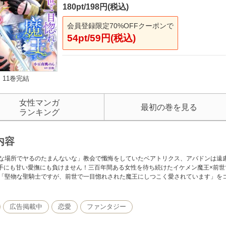
180pt/198円(税込)
会員登録限定70%OFFクーポンで
54pt/59円(税込)
11巻完結
女性マンガ
最初の巻を見る
ランキング
内容
な場所でヤるのたまんないな」教会で懺悔をしていたベアトリクス、アバドンは遠
触手にも甘い愛撫にも負けません！三百年間ある女性を待ち続けたイケメン魔王×前
「堅物な聖騎士ですが、前世で一目惚れされた魔王にしつこく愛されています」を
広告掲載中
恋愛
ファンタジー