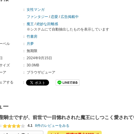
：
女性マンガ
ファンタジー
/
恋愛
/
広告掲載中
：
魔王
/
絶妙な距離感
※システムにて自動抽出したものを表示しています
：
竹書房
ーベル
：
月夢
：
無期限
日
：
2024年9月15日
サイズ
：
30.0MB
ーア
：
ブラウザビューア
ェアする
：
ュー
聖騎士ですが、前世で一目惚れされた魔王にしつこく愛されて
：
4.1
8件のレビューをみる