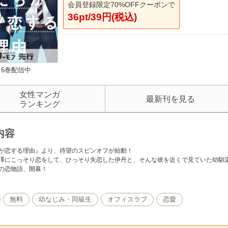
会員登録限定70%OFFクーポンで
36pt/39円(税込)
6巻配信中
女性マンガ
最新刊を見る
ランキング
内容
が恋する理由』より、待望のスピンオフが始動！
澤にこっそり恋をして、ひっそり失恋した伊丹と、そんな彼を近くで見ていた幼馴染
子の恋物語、開幕！
無料
幼なじみ・同級生
オフィスラブ
恋愛