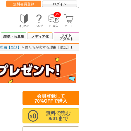
無料会員登録
ログイン
UP!
はじめて
ヘルプ
PT購入
カート
ライト
雑誌・写真集
メディア化
アダルト
理由【単話】
僕たちが恋する理由【単話】1
会員登録して
70%OFFで購入
無料で読む
0
¥
8/31まで