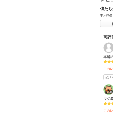
僕たち
平均評価
高評
本編
この
い
マジ
この