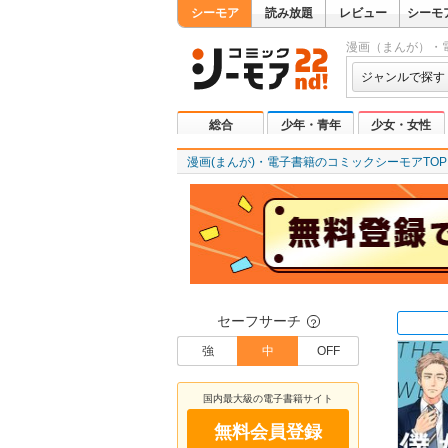
シーモア
読み放題
レビュー
シーモ
漫画（まんが）・
ジャンルで探す
総合
少年・青年
少女・女性
漫画(まんが)・電子書籍のコミックシーモアTOP
セーフサーチ
？
強
中
OFF
国内最大級の電子書籍サイト
無料会員登録