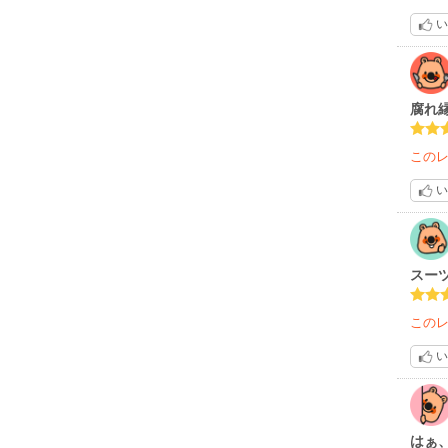
い
腐れ
この
い
スー
この
い
はぁ