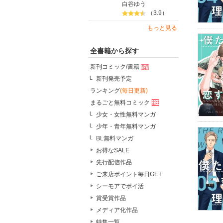
白谷ゆう
（3.9）
もっと見る
全書籍から探す
新刊コミック/書籍
新刊発売予定
ランキング
(毎日更新)
まるごと無料コミック
少女・女性無料マンガ
少年・青年無料マンガ
BL無料マンガ
お得なSALE
先行配信作品
ご来店ポイント毎日GET
シーモアでポイ活
賞受賞作品
メディア化作品
特集一覧