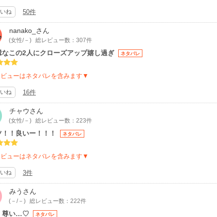
いね
50件
nanako_
さん
(女性/－)
総レビュー数：307件
縁なこの2人にクローズアップ嬉し過ぎ
ネタバレ
レビューはネタバレを含みます▼
いね
16件
チャウ
さん
(女性/－)
総レビュー数：223件
ツ！！良いー！！！
ネタバレ
レビューはネタバレを含みます▼
いね
3件
みう
さん
(－/－)
総レビュー数：222件
、尊い…♡
ネタバレ