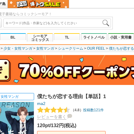
ア島
電子書籍ならコミックシーモア！
シーモア
BL
TL
ライトノベル
小説・実用書
コミックス
少女・女性マンガ
女性マンガ
シュークリーム
OUR FEEL
僕たちが恋する
僕たちが恋する理由【単話】1
女性マンガ
ma2
（4.8）
投稿数121件
レビューを書く
120pt/132円(税込)