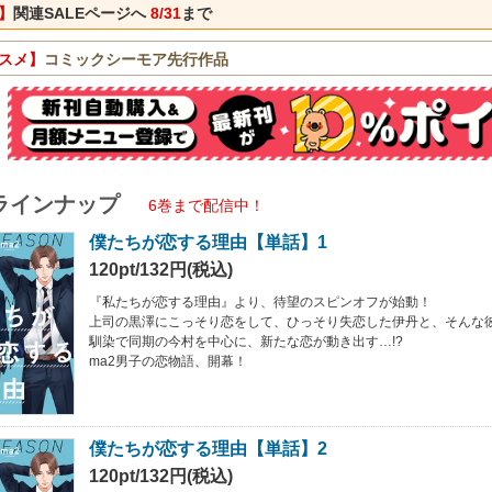
】
関連SALEページへ
8/31
まで
スメ】
コミックシーモア先行作品
ラインナップ
6巻まで配信中！
僕たちが恋する理由【単話】1
120pt/132円(税込)
『私たちが恋する理由』より、待望のスピンオフが始動！
上司の黒澤にこっそり恋をして、ひっそり失恋した伊丹と、そんな
馴染で同期の今村を中心に、新たな恋が動き出す…!?
ma2男子の恋物語、開幕！
僕たちが恋する理由【単話】2
120pt/132円(税込)