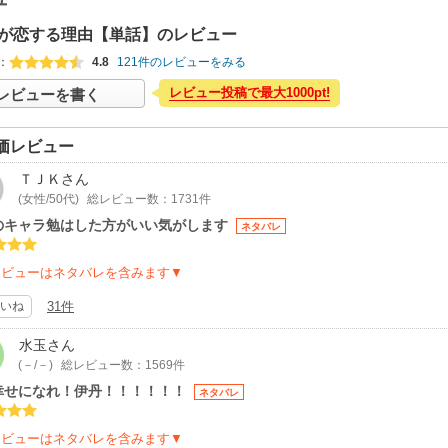
が恋する理由【単話】のレビュー
：
4.8
121件のレビューをみる
レビュー投稿で最大1000pt!
レビューを書く
価レビュー
ＴＪＫ
さん
(女性/50代)
総レビュー数：1731件
のキャラ勉はした方がいい気がします
ネタバレ
レビューはネタバレを含みます▼
いね
31件
水玉
さん
(－/－)
総レビュー数：1569件
幸せになれ！伊丹！！！！！！
ネタバレ
レビューはネタバレを含みます▼