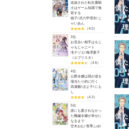
追放された転生重騎
士はゲーム知識で無
双する
猫子
/
武六甲理衣
/
じ
ゃいあん
（4.0）
3位
お見合い相手はもじ
ゃもじゃニート
滝チヅエ
/
梅澤夏子
（エブリスタ）
（4.6）
4位
公爵令嬢は我が道を
場当たり的に行く
高瀬雛
/
ぽよ子
/
にも
し
（4.3）
5位
誰にも愛されなかっ
た醜穢令嬢が幸せに
なるまで
空木おむ
/
青季ふゆ
/