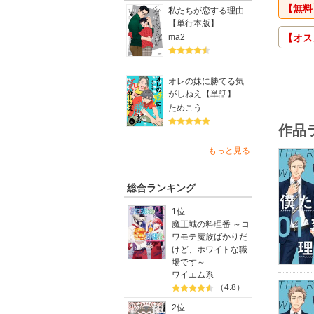
【無料
私たちが恋する理由
【単行本版】
ma2
【オス
オレの妹に勝てる気
がしねえ【単話】
ためこう
作品
もっと見る
総合ランキング
1位
魔王城の料理番 ～コ
ワモテ魔族ばかりだ
けど、ホワイトな職
場です～
ワイエム系
（4.8）
2位