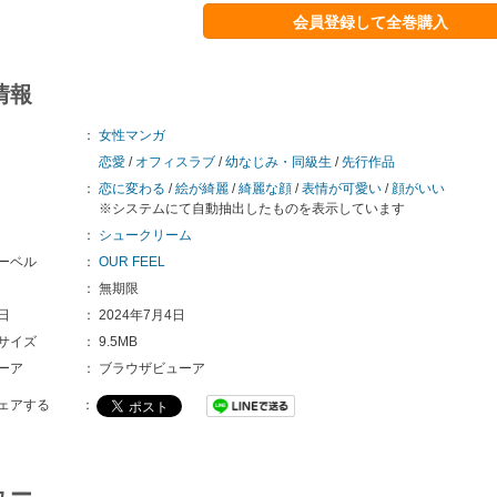
会員登録して全巻購入
情報
：
女性マンガ
恋愛
/
オフィスラブ
/
幼なじみ・同級生
/
先行作品
：
恋に変わる
/
絵が綺麗
/
綺麗な顔
/
表情が可愛い
/
顔がいい
※システムにて自動抽出したものを表示しています
：
シュークリーム
ーベル
：
OUR FEEL
：
無期限
日
：
2024年7月4日
サイズ
：
9.5MB
ーア
：
ブラウザビューア
ェアする
：
ュー