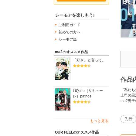
シーモアを楽しもう!
ご利用ガイド
初めての方へ
シーモア島
ma2のオススメ作品
「好き」と言って。
作品
『私たち
LiQulle（リキュー
上司の黒
レ）pathos
ma2男
先行
もっと見る
OUR FEELのオススメ作品