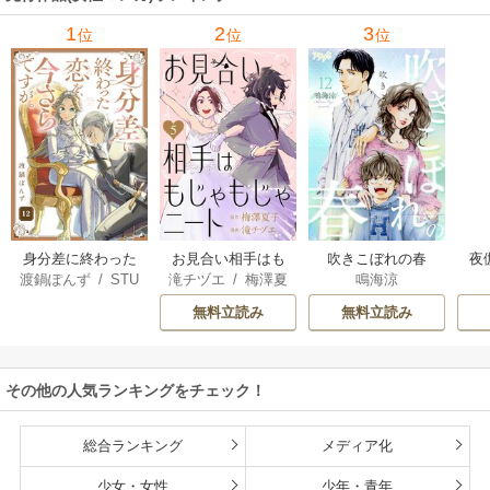
1
2
3
位
位
位
身分差に終わった
お見合い相手はも
吹きこぼれの春
夜
渡鍋ぽんず
/
STU
滝チヅエ
/
梅澤夏
鳴海涼
恋を、今さらです
じゃもじゃニート
は
DIO ZOON
子（エブリスタ）
が。
さ
無料立読み
無料立読み
その他の人気ランキングをチェック！
総合ランキング
メディア化
少女・女性
少年・青年