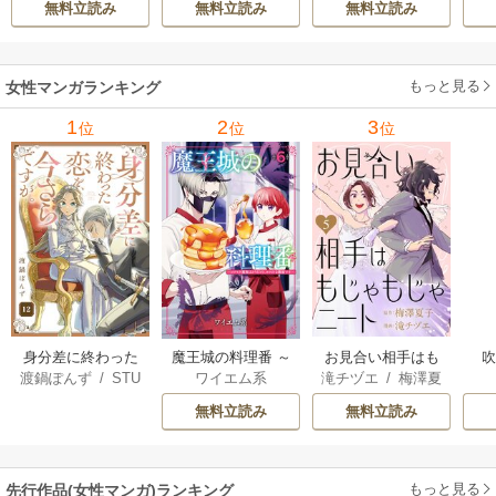
無料立読み
無料立読み
無料立読み
巻
彼氏へ～ 45巻
級娼婦を目指しま
よ
す！ 15巻
もっと見る
女性マンガランキング
1
2
3
位
位
位
身分差に終わった
魔王城の料理番 ～
お見合い相手はも
渡鍋ぽんず
/
STU
ワイエム系
滝チヅエ
/
梅澤夏
恋を、今さらです
コワモテ魔族ばか
じゃもじゃニート
DIO ZOON
子（エブリスタ）
が。
りだけど、ホワイ
無料立読み
無料立読み
トな職場です～
もっと見る
先行作品(女性マンガ)ランキング