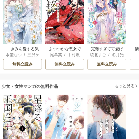
「きみを愛する気
ふつつかな悪女で
完璧すぎて可愛げ
水埜なつ
/
三沢ケ
尾羊英
/
中村颯
綾北まご
/
冬月光
はない」と言った
はございますが ～
がないと婚約破棄
イ
希
/
ゆき哉
輝
/
昌未
次期公爵様がなぜ
雛宮蝶鼠とりかえ
された聖女は隣国
無料立読み
無料立読み
無料立読み
か溺愛してきます
伝～
に売られる
もっと見る
少女・女性マンガの無料作品