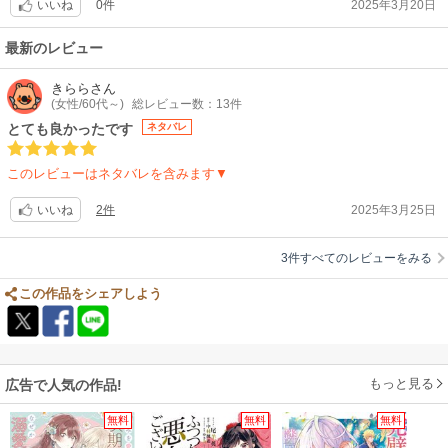
0件
2025年3月20日
いいね
最新のレビュー
きらら
さん
(女性/60代～)
総レビュー数：13件
とても良かったです
ネタバレ
このレビューはネタバレを含みます▼
2件
2025年3月25日
いいね
3件すべてのレビューをみる
この作品をシェアしよう
もっと見る
広告で人気の作品!
無料
無料
無料