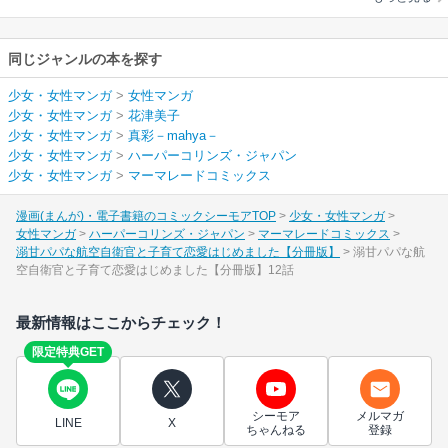
同じジャンルの本を探す
少女・女性マンガ
>
女性マンガ
少女・女性マンガ
>
花津美子
少女・女性マンガ
>
真彩－mahya－
少女・女性マンガ
>
ハーパーコリンズ・ジャパン
少女・女性マンガ
>
マーマレードコミックス
漫画(まんが)・電子書籍のコミックシーモアTOP
少女・女性マンガ
女性マンガ
ハーパーコリンズ・ジャパン
マーマレードコミックス
溺甘パパな航空自衛官と子育て恋愛はじめました【分冊版】
溺甘パパな航
空自衛官と子育て恋愛はじめました【分冊版】12話
最新情報はここからチェック！
限定特典GET
シーモア
メルマガ
LINE
X
ちゃんねる
登録