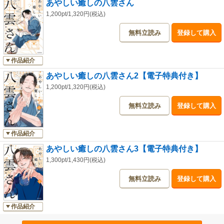
あやしい癒しの八雲さん
1,200pt/1,320円(税込)
無料立読み
登録して購入
作品紹介
あやしい癒しの八雲さん2【電子特典付き】
1,200pt/1,320円(税込)
無料立読み
登録して購入
作品紹介
あやしい癒しの八雲さん3【電子特典付き】
1,300pt/1,430円(税込)
無料立読み
登録して購入
作品紹介