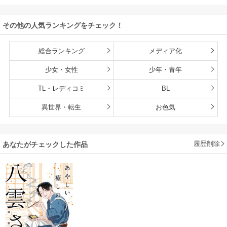
その他の人気ランキングをチェック！
総合ランキング
メディア化
少女・女性
少年・青年
TL・レディコミ
BL
異世界・転生
お色気
履歴削除
あなたがチェックした作品