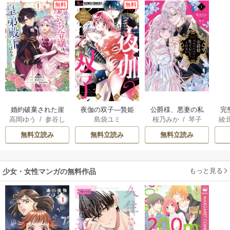
無料
無料
婚約破棄された崖
夜伽の双子―贄姫
公爵様、悪妻の私
完
高岡ゆう
/
参谷し
島袋ユミ
桜乃みか
/
琴子
綾
っぷち令嬢は、帝
は二人の王子に愛
はもう放っておい
が
のぶ
/
雲屋ゆきお
国の皇弟殿下と結
される―
てください
さ
無料立読み
無料立読み
無料立読み
ばれる
もっと見る
少女・女性マンガの無料作品