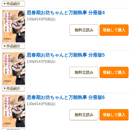
作品紹介
思春期お坊ちゃんと万能執事 分冊版4
130pt/143円(税込)
無料立読み
登録して購入
作品紹介
思春期お坊ちゃんと万能執事 分冊版5
130pt/143円(税込)
無料立読み
登録して購入
作品紹介
思春期お坊ちゃんと万能執事 分冊版6
130pt/143円(税込)
無料立読み
登録して購入