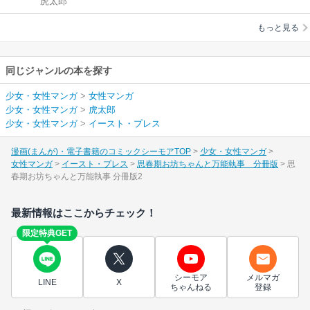
虎太郎
万能執事 分冊版
もっと見る
同じジャンルの本を探す
少女・女性マンガ
>
女性マンガ
少女・女性マンガ
>
虎太郎
少女・女性マンガ
>
イースト・プレス
漫画(まんが)・電子書籍のコミックシーモアTOP
少女・女性マンガ
女性マンガ
イースト・プレス
思春期お坊ちゃんと万能執事 分冊版
思
春期お坊ちゃんと万能執事 分冊版2
最新情報はここからチェック！
限定特典GET
シーモア
メルマガ
LINE
X
ちゃんねる
登録