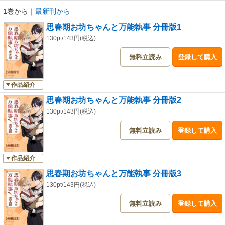
1巻から
｜
最新刊から
思春期お坊ちゃんと万能執事 分冊版1
130pt/143円(税込)
無料立読み
登録して購入
作品紹介
思春期お坊ちゃんと万能執事 分冊版2
130pt/143円(税込)
無料立読み
登録して購入
作品紹介
思春期お坊ちゃんと万能執事 分冊版3
130pt/143円(税込)
無料立読み
登録して購入