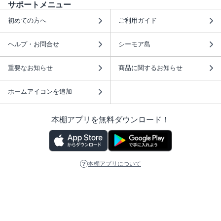
サポートメニュー
初めての方へ
ご利用ガイド
ヘルプ・お問合せ
シーモア島
重要なお知らせ
商品に関するお知らせ
ホームアイコンを追加
本棚アプリを無料ダウンロード！
本棚アプリについて
このサイトについて
推奨環境
利用規約
ISBN検索
プライバシーポリシー
情報セキュリティーポリシー
特定商取引法に基づく表示
安心してお使いいただくために
ABJマークは、この電子書店・電子書籍配信サービスが、 著作権者からコンテ